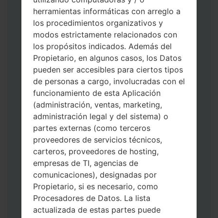
herramientas informáticas con arreglo a
los procedimientos organizativos y
modos estrictamente relacionados con
Descargue a su PC: la última versión de
los propósitos indicados. Además del
Odin 3
.
Propietario, en algunos casos, los Datos
A continuación, extraiga el archivo de
pueden ser accesibles para ciertos tipos
firmware.
de personas a cargo, involucradas con el
Debe obtener 1 (si es archivo 1, elíjalo aquí)
funcionamiento de esta Aplicación
o 5 (si es archivo 5, selecciónelo aquí):
(administración, ventas, marketing,
AP: "Sistema y Recuperación"
administración legal y del sistema) o
CP: "Módem y Radio"
partes externas (como terceros
CSC _ ***: "País y región y operador"
proveedores de servicios técnicos,
HOME_CSC _ ***: "País y regióny
carteros, proveedores de hosting,
operador"
empresas de TI, agencias de
Agregue todos los archivos a Odin 3.
comunicaciones), designadas por
Si desea hacer clean flash, use CSC _ *** o
Propietario, si es necesario, como
use HOME_CSC _ *** para mantener sus
Procesadores de Datos. La lista
datos y aplicaciones.
actualizada de estas partes puede