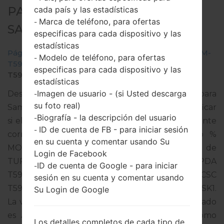
PARA SM-T597 -
cada país y las estadísticas
Marca de teléfono, para ofertas
-
SAMSUNGGALAXY TAB A 10.5
especificas para cada dispositivo y las
estadísticas
Página principal
→
Galaxy Tab A 10.5
→
SamsungSM-
Modelo de teléfono, para ofertas
-
T597
→
SM-
especificas para cada dispositivo y las
T597_1_20191202175702_veszf97zby_fac.zip
estadísticas
Imagen de usuario - (si Usted descarga
Descargue la última actualización de firmware para
-
su foto real)
Samsung Galaxy Tab A 10.5, pero no olvide verificar
Biografía - la descripción del usuario
-
si el número de modelo de su teléfono inteligente
ID de cuenta de FB - para iniciar sesión
-
corresponde al número de modelo indicado %
en su cuenta y comentar usando Su
MODEL%. El código del firmware es TUR de
Login de Facebook
TURKEY. El producto viene con la versión PDA
ID de cuenta de Google - para iniciar
-
T597JXU4BSK2 y la versión CSC
sesión en su cuenta y comentar usando
T597TUR4BSK2,Versión de MODEM T597JXU4BSK1.
Su Login de Google
La versión del sistema operativo del firmware dado
es Android Pie 9. Tutorial completo sobre cómo
Los detalles completos de cada tipo de