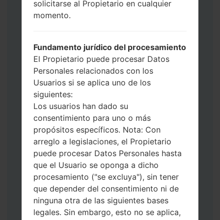
Ahora apague su teléfono y entre al Modo
solicitarse al Propietario en cualquier
de Descarga. Cómo hacer todos los
momento.
métodos:
Presione y mantenga presionados la
Fundamento jurídico del procesamiento
tecla de Encendido, el botón de Subir
El Propietario puede procesar Datos
volumen y la tecla de Bixby.
Personales relacionados con los
Presione y mantenga presionadas las
Usuarios si se aplica uno de los
teclas de Subir y de Bajar volumen y
siguientes:
luego conecte un cable USB.
Los usuarios han dado su
Presione y mantenga presionados la
consentimiento para uno o más
tecla de Encendido, el botón de Bajar
propósitos específicos. Nota: Con
volumen y la tecla de Inicio.
arreglo a legislaciones, el Propietario
Conecte un cable USB, luego
puede procesar Datos Personales hasta
mantenga presionados el botón de Bixby
que el Usuario se oponga a dicho
y la tecla de Bajar volumen.
procesamiento ("se excluya"), sin tener
Presione y mantenga presionados la
que depender del consentimiento ni de
tecla de Encendido y el botón de Subir
ninguna otra de las siguientes bases
volumen.
legales. Sin embargo, esto no se aplica,
Luego, conecte su dispositivo a PC, Odin