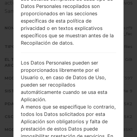
actualizar el firmware oficial en dispositivos
Datos Personales recopilados son
Samsung
aquí
proporcionados en las secciones
específicas de esta política de
privacidad o en textos explicativos
NOMBRE DE ARCHIVO
SM-T597_1_20191202175702_veszf9
7zby_fac
específicos que se muestran antes de la
Recopilación de datos.
TIPO DE FIRMWARE
4 files
EL TAMAÑO DEL
2.53 GiB
Los Datos Personales pueden ser
ARCHIVO
proporcionados libremente por el
Usuario o, en caso de Datos de Uso,
MODELO
Samsung SM-T597
pueden ser recopilados
SISTEMA OPERATIVO
Android Pie 9
automáticamente cuando se usa esta
Aplicación.
PDA/AP VERSIÓN
T597JXU4BSK2
A menos que se especifique lo contrario,
todos los Datos solicitados por esta
CSC VERSIÓN
T597TUR4BSK2
Aplicación son obligatorios y falta de
prestación de estos Datos puede
MODEM/CP VERSIÓN
T597JXU4BSK1
imposibilitar prestación de servicios. En