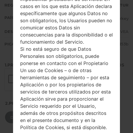
REGIÓN
TUR
casos en los que esta Aplicación declara
específicamente que algunos Datos no
PAÍS (UN/EL PAÍS)
Turkey
son obligatorios, los Usuarios pueden no
comunicar estos Datos sin
DESCRIPCIÓN
Turkcell, Vodafone, AVEA
consecuencias para la disponibilidad o el
funcionamiento del Servicio.
PICADILLO
1c57346294f8dff1259b213a97d2d53b
Si no está seguro de que Datos
Personales son obligatorios, puede
ponerse en contacto con el Propietario
1.PRESIONE EL BOTÓN PARA CARGAR LOS ARCHIVOS
Un uso de Cookies – o de otras
herramientas de seguimiento – por esta
Aplicación o por los propietarios de
servicios de terceros utilizados por esta
Aplicación sirve para proporcionar el
2.PRESIONE PARA DESCARGAR
Servicio requerido por el Usuario,
además de otros propósitos descritos
DESCARGAR
en el presente documento y en la
Política de Cookies, si está disponible.