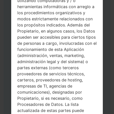
utilizando computadoras y / o
herramientas informáticas con arreglo a
los procedimientos organizativos y
modos estrictamente relacionados con
los propósitos indicados. Además del
Propietario, en algunos casos, los Datos
pueden ser accesibles para ciertos tipos
Descargue a su PC: la última versión de
de personas a cargo, involucradas con el
Odin 3
.
funcionamiento de esta Aplicación
A continuación, extraiga el archivo de
(administración, ventas, marketing,
firmware.
administración legal y del sistema) o
Debe obtener 1 (si es archivo 1, elíjalo aquí)
partes externas (como terceros
o 5 (si es archivo 5, selecciónelo aquí):
proveedores de servicios técnicos,
AP: "Sistema y Recuperación"
carteros, proveedores de hosting,
CP: "Módem y Radio"
empresas de TI, agencias de
CSC _ ***: "País y región y operador"
comunicaciones), designadas por
HOME_CSC _ ***: "País y regióny
Propietario, si es necesario, como
operador"
Procesadores de Datos. La lista
Agregue todos los archivos a Odin 3.
actualizada de estas partes puede
Si desea hacer clean flash, use CSC _ *** o