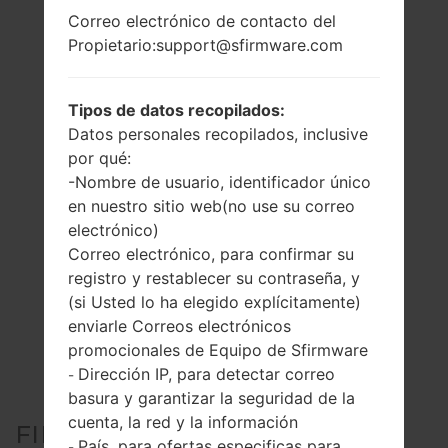
Correo electrónico de contacto del
Propietario:support@sfirmware.com
Tipos de datos recopilados:
Datos personales recopilados, inclusive
por qué:
-Nombre de usuario, identificador único
en nuestro sitio web(no use su correo
electrónico)
Correo electrónico, para confirmar su
registro y restablecer su contraseña, y
(si Usted lo ha elegido explícitamente)
enviarle Correos electrónicos
promocionales de Equipo de Sfirmware
Dirección IP, para detectar correo
-
basura y garantizar la seguridad de la
cuenta, la red y la información
FIRMWARE OFICIAL #135603
País, para ofertas especificas para
-