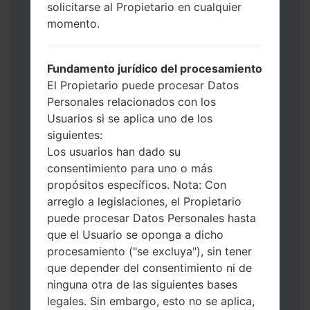
solicitarse al Propietario en cualquier
use HOME_CSC _ *** para mantener sus
momento.
datos y aplicaciones.
Ahora apague su teléfono y entre al Modo
de Descarga. Cómo hacer todos los
Fundamento jurídico del procesamiento
métodos:
El Propietario puede procesar Datos
Presione y mantenga presionados la
Personales relacionados con los
tecla de Encendido, el botón de Subir
Usuarios si se aplica uno de los
volumen y la tecla de Bixby.
siguientes:
Presione y mantenga presionadas las
Los usuarios han dado su
teclas de Subir y de Bajar volumen y
consentimiento para uno o más
luego conecte un cable USB.
propósitos específicos. Nota: Con
Presione y mantenga presionados la
arreglo a legislaciones, el Propietario
tecla de Encendido, el botón de Bajar
puede procesar Datos Personales hasta
volumen y la tecla de Inicio.
que el Usuario se oponga a dicho
Conecte un cable USB, luego
procesamiento ("se excluya"), sin tener
mantenga presionados el botón de Bixby
que depender del consentimiento ni de
y la tecla de Bajar volumen.
ninguna otra de las siguientes bases
Presione y mantenga presionados la
legales. Sin embargo, esto no se aplica,