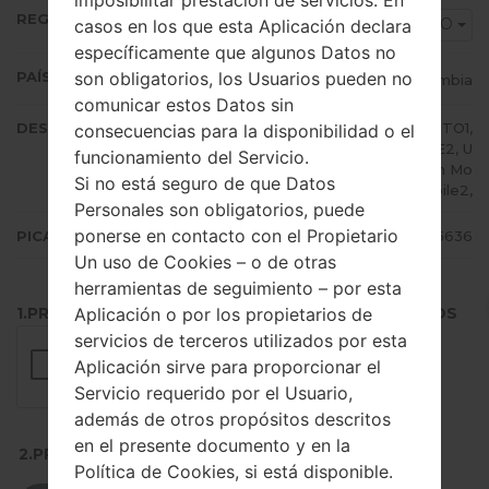
imposibilitar prestación de servicios. En
REGIÓN
COO
casos en los que esta Aplicación declara
específicamente que algunos Datos no
son obligatorios, los Usuarios pueden no
PAÍS (UN/EL PAÍS)
Colombia
comunicar estos Datos sin
DESCRIPCIÓN
Claro, Movistar, TIGO, ETB, EXITO1,
consecuencias para la disponibilidad o el
EXITO2, UFF1, UFF2, U NE1, UNE2, U
funcionamiento del Servicio.
NE3, UNE4, Virgin Mobile1, Virgin Mo
Si no está seguro de que Datos
bile2,
Personales son obligatorios, puede
ponerse en contacto con el Propietario
PICADILLO
cb1eee971d6c1a4ae5b37d5af2a5636
Un uso de Cookies – o de otras
herramientas de seguimiento – por esta
Aplicación o por los propietarios de
1.PRESIONE EL BOTÓN PARA CARGAR LOS ARCHIVOS
servicios de terceros utilizados por esta
Aplicación sirve para proporcionar el
Servicio requerido por el Usuario,
además de otros propósitos descritos
en el presente documento y en la
2.PRESIONE PARA DESCARGAR
Política de Cookies, si está disponible.