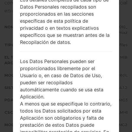
completo sobre cómo actualizar el firmware oficial
Datos Personales recopilados son
en dispositivos Samsung
aquí
proporcionados en las secciones
específicas de esta política de
NOMBRE DE ARCHIVO
GT-I8260L_COO_1_20140507112010_
privacidad o en textos explicativos
mkddx4mixz
específicos que se muestran antes de la
Recopilación de datos.
TIPO DE FIRMWARE
4 files
EL TAMAÑO DEL
690.61 MiB
Los Datos Personales pueden ser
ARCHIVO
proporcionados libremente por el
Usuario o, en caso de Datos de Uso,
MODELO
Samsung GT-I8260L
pueden ser recopilados
SISTEMA OPERATIVO
Android Jelly Bean 4.1.2
automáticamente cuando se usa esta
Aplicación.
PDA/AP VERSIÓN
I8260LUBAMG3
A menos que se especifique lo contrario,
todos los Datos solicitados por esta
CSC VERSIÓN
I8260LUUBAMH1
Aplicación son obligatorios y falta de
prestación de estos Datos puede
MODEM/CP VERSIÓN
I8260LUBAMG2