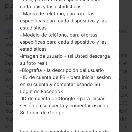
PARA GT-I8260L -
cada país y las estadísticas
Marca de teléfono, para ofertas
-
SAMSUNGGALAXY CORE
especificas para cada dispositivo y las
estadísticas
Página principal
→
Galaxy Core
→
SamsungGT-I8260L
Modelo de teléfono, para ofertas
-
→
GT-
especificas para cada dispositivo y las
I8260L_COO_1_20140507112010_mkddx4mixz.zip
estadísticas
Descargue la última actualización de firmware para
Imagen de usuario - (si Usted descarga
-
su foto real)
Samsung Galaxy Core, pero no olvide verificar si el
Biografía - la descripción del usuario
-
número de modelo de su teléfono inteligente
ID de cuenta de FB - para iniciar sesión
-
corresponde al número de modelo indicado %
en su cuenta y comentar usando Su
MODEL%. El código del firmware es COO de
Login de Facebook
COLOMBIA. El producto viene con la versión PDA
ID de cuenta de Google - para iniciar
-
I8260LUBAMG3 y la versión CSC
sesión en su cuenta y comentar usando
I8260LUUBAMH1,Versión de MODEM
Su Login de Google
I8260LUBAMG2. La versión del sistema operativo del
firmware dado es Android Jelly Bean 4.1.2. Tutorial
Los detalles completos de cada tipo de