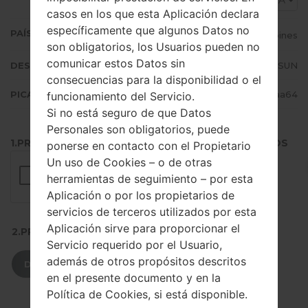
SMA
casos en los que esta Aplicación declara
específicamente que algunos Datos no
PAÍS (UN/EL PAÍS)
Philippines
son obligatorios, los Usuarios pueden no
comunicar estos Datos sin
DESCRIPCIÓN
Red Mobile, Smart, SUN
consecuencias para la disponibilidad o el
PICADILLO
536c288a15771fedc48036100326aa64
funcionamiento del Servicio.
Si no está seguro de que Datos
Personales son obligatorios, puede
1.PRESIONE EL BOTÓN PARA CARGAR LOS ARCHIVOS
ponerse en contacto con el Propietario
Un uso de Cookies – o de otras
herramientas de seguimiento – por esta
Aplicación o por los propietarios de
servicios de terceros utilizados por esta
Aplicación sirve para proporcionar el
2.PRESIONE PARA DESCARGAR
Servicio requerido por el Usuario,
además de otros propósitos descritos
DESCARGAR
en el presente documento y en la
Política de Cookies, si está disponible.