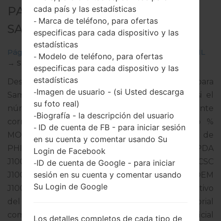
cada país y las estadísticas
PARA SM-J100ML -
Marca de teléfono, para ofertas
-
SAMSUNGGALAXY J1
especificas para cada dispositivo y las
estadísticas
Página principal
→
Galaxy J1
→
SamsungSM-J100ML
Modelo de teléfono, para ofertas
-
→
SM-J100ML_1_20170214105052_8ucikblmbp.zip
especificas para cada dispositivo y las
estadísticas
Descargue la última actualización de firmware para
Imagen de usuario - (si Usted descarga
-
Samsung Galaxy J1, pero no olvide verificar si el
su foto real)
número de modelo de su teléfono inteligente
Biografía - la descripción del usuario
-
corresponde al número de modelo indicado %
ID de cuenta de FB - para iniciar sesión
-
MODEL%. El código del firmware es SMA de
en su cuenta y comentar usando Su
PHILIPPINES. El producto viene con la versión PDA
Login de Facebook
J100MLDXS0AQB1 y la versión CSC
ID de cuenta de Google - para iniciar
-
sesión en su cuenta y comentar usando
J100MLOLC0APB2,Versión de MODEM
Su Login de Google
J100MLDXU0APB1. La versión del sistema operativo
del firmware dado es Android KitKat 4.4.4. Tutorial
completo sobre cómo actualizar el firmware oficial
Los detalles completos de cada tipo de