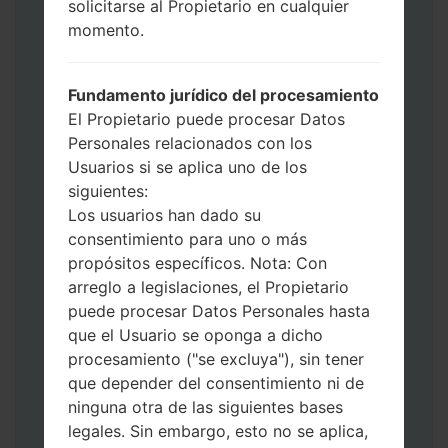
solicitarse al Propietario en cualquier
de Descarga. Cómo hacer todos los
momento.
métodos:
Presione y mantenga presionados la
tecla de Encendido, el botón de Subir
Fundamento jurídico del procesamiento
volumen y la tecla de Bixby.
El Propietario puede procesar Datos
Presione y mantenga presionadas las
Personales relacionados con los
teclas de Subir y de Bajar volumen y
Usuarios si se aplica uno de los
luego conecte un cable USB.
siguientes:
Presione y mantenga presionados la
Los usuarios han dado su
tecla de Encendido, el botón de Bajar
consentimiento para uno o más
volumen y la tecla de Inicio.
propósitos específicos. Nota: Con
Conecte un cable USB, luego
arreglo a legislaciones, el Propietario
mantenga presionados el botón de Bixby
puede procesar Datos Personales hasta
y la tecla de Bajar volumen.
que el Usuario se oponga a dicho
Presione y mantenga presionados la
procesamiento ("se excluya"), sin tener
tecla de Encendido y el botón de Subir
que depender del consentimiento ni de
volumen.
ninguna otra de las siguientes bases
Luego, conecte su dispositivo a PC, Odin
legales. Sin embargo, esto no se aplica,