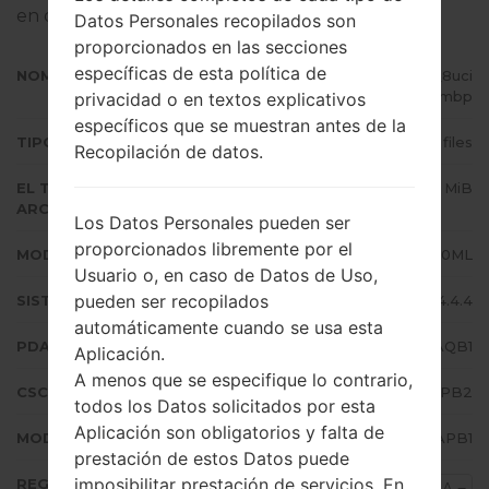
en dispositivos Samsung
aquí
Datos Personales recopilados son
proporcionados en las secciones
específicas de esta política de
NOMBRE DE ARCHIVO
SM-J100ML_1_20170214105052_8uci
kblmbp
privacidad o en textos explicativos
específicos que se muestran antes de la
TIPO DE FIRMWARE
4 files
Recopilación de datos.
EL TAMAÑO DEL
572.01 MiB
ARCHIVO
Los Datos Personales pueden ser
proporcionados libremente por el
MODELO
Samsung SM-J100ML
Usuario o, en caso de Datos de Uso,
pueden ser recopilados
SISTEMA OPERATIVO
Android KitKat 4.4.4
automáticamente cuando se usa esta
PDA/AP VERSIÓN
J100MLDXS0AQB1
Aplicación.
A menos que se especifique lo contrario,
CSC VERSIÓN
J100MLOLC0APB2
todos los Datos solicitados por esta
Aplicación son obligatorios y falta de
MODEM/CP VERSIÓN
J100MLDXU0APB1
prestación de estos Datos puede
imposibilitar prestación de servicios. En
REGIÓN