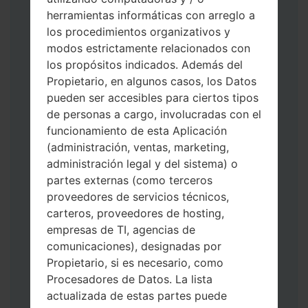
herramientas informáticas con arreglo a
los procedimientos organizativos y
modos estrictamente relacionados con
Descargue a su PC: la última versión de
los propósitos indicados. Además del
Odin 3
.
Propietario, en algunos casos, los Datos
A continuación, extraiga el archivo de
pueden ser accesibles para ciertos tipos
firmware.
de personas a cargo, involucradas con el
Debe obtener 1 (si es archivo 1, elíjalo aquí)
funcionamiento de esta Aplicación
o 5 (si es archivo 5, selecciónelo aquí):
(administración, ventas, marketing,
AP: "Sistema y Recuperación"
administración legal y del sistema) o
CP: "Módem y Radio"
partes externas (como terceros
CSC _ ***: "País y región y operador"
proveedores de servicios técnicos,
HOME_CSC _ ***: "País y regióny
carteros, proveedores de hosting,
operador"
empresas de TI, agencias de
Agregue todos los archivos a Odin 3.
comunicaciones), designadas por
Si desea hacer clean flash, use CSC _ *** o
Propietario, si es necesario, como
use HOME_CSC _ *** para mantener sus
Procesadores de Datos. La lista
datos y aplicaciones.
actualizada de estas partes puede
Ahora apague su teléfono y entre al Modo