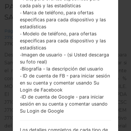
PARA SM-J710MN -
cada país y las estadísticas
Marca de teléfono, para ofertas
-
SAMSUNGGALAXY J7 2016
especificas para cada dispositivo y las
estadísticas
Página principal
→
Galaxy J7 2016
→
SamsungSM-
Modelo de teléfono, para ofertas
-
J710MN
→
SM-
especificas para cada dispositivo y las
J710MN_1_20180613045701_mbu5ohctrq.zip
estadísticas
Imagen de usuario - (si Usted descarga
Descargue la última actualización de firmware para
-
su foto real)
Samsung Galaxy J7 2016, pero no olvide verificar si
Biografía - la descripción del usuario
-
el número de modelo de su teléfono inteligente
ID de cuenta de FB - para iniciar sesión
-
corresponde al número de modelo indicado %
en su cuenta y comentar usando Su
MODEL%. El código del firmware es CHO de CHILE.
Login de Facebook
El producto viene con la versión PDA
ID de cuenta de Google - para iniciar
-
J710MNUBU4BRC2 y la versión CSC
sesión en su cuenta y comentar usando
J710MNUUB4BRC3,Versión de MODEM
Su Login de Google
J710MNUBU4BRF1. La versión del sistema operativo
del firmware dado es Android Nougat 7.0. Tutorial
Los detalles completos de cada tipo de