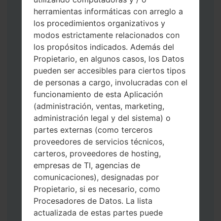
herramientas informáticas con arreglo a
los procedimientos organizativos y
modos estrictamente relacionados con
los propósitos indicados. Además del
Descargue a su PC: la última versión de
Propietario, en algunos casos, los Datos
Odin 3
.
pueden ser accesibles para ciertos tipos
A continuación, extraiga el archivo de
de personas a cargo, involucradas con el
firmware.
funcionamiento de esta Aplicación
Debe obtener 1 (si es archivo 1, elíjalo aquí)
(administración, ventas, marketing,
o 5 (si es archivo 5, selecciónelo aquí):
administración legal y del sistema) o
AP: "Sistema y Recuperación"
partes externas (como terceros
CP: "Módem y Radio"
proveedores de servicios técnicos,
CSC _ ***: "País y región y operador"
carteros, proveedores de hosting,
HOME_CSC _ ***: "País y regióny
empresas de TI, agencias de
operador"
comunicaciones), designadas por
Agregue todos los archivos a Odin 3.
Propietario, si es necesario, como
Si desea hacer clean flash, use CSC _ *** o
Procesadores de Datos. La lista
use HOME_CSC _ *** para mantener sus
actualizada de estas partes puede
datos y aplicaciones.