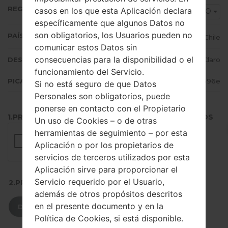
REGIÓN
casos en los que esta Aplicación declara
CHO
específicamente que algunos Datos no
son obligatorios, los Usuarios pueden no
PAÍS (UN/EL PAÍS)
Chile
comunicar estos Datos sin
consecuencias para la disponibilidad o el
DESCRIPCIÓN
Movistar, ENTEL, Claro
funcionamiento del Servicio.
PICADILLO
6c0d8996daac053902a80e2574b0596e
Si no está seguro de que Datos
Personales son obligatorios, puede
ponerse en contacto con el Propietario
1.PRESIONE EL BOTÓN PARA CARGAR LOS ARCHIVOS
Un uso de Cookies – o de otras
herramientas de seguimiento – por esta
Aplicación o por los propietarios de
servicios de terceros utilizados por esta
Aplicación sirve para proporcionar el
Servicio requerido por el Usuario,
2.PRESIONE PARA DESCARGAR
además de otros propósitos descritos
en el presente documento y en la
DESCARGAR
Política de Cookies, si está disponible.