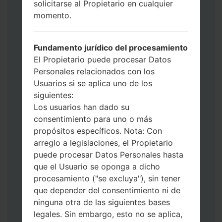
solicitarse al Propietario en cualquier
Ahora apague su teléfono y entre al Modo
momento.
de Descarga. Cómo hacer todos los
métodos:
Presione y mantenga presionados la
Fundamento jurídico del procesamiento
tecla de Encendido, el botón de Subir
El Propietario puede procesar Datos
volumen y la tecla de Bixby.
Personales relacionados con los
Presione y mantenga presionadas las
Usuarios si se aplica uno de los
teclas de Subir y de Bajar volumen y
siguientes:
luego conecte un cable USB.
Los usuarios han dado su
Presione y mantenga presionados la
consentimiento para uno o más
tecla de Encendido, el botón de Bajar
propósitos específicos. Nota: Con
volumen y la tecla de Inicio.
arreglo a legislaciones, el Propietario
Conecte un cable USB, luego
puede procesar Datos Personales hasta
mantenga presionados el botón de Bixby
que el Usuario se oponga a dicho
y la tecla de Bajar volumen.
procesamiento ("se excluya"), sin tener
Presione y mantenga presionados la
que depender del consentimiento ni de
tecla de Encendido y el botón de Subir
ninguna otra de las siguientes bases
volumen.
legales. Sin embargo, esto no se aplica,
Luego, conecte su dispositivo a PC, Odin