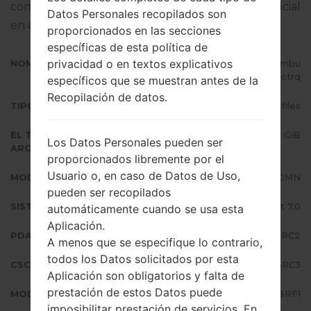
completo sobre cómo actualizar el firmware oficial
Datos Personales recopilados son
en dispositivos Samsung
aquí
proporcionados en las secciones
específicas de esta política de
privacidad o en textos explicativos
NOMBRE DE ARCHIVO
SM-J710MN_1_20180613045701_mbu
5ohctrq
específicos que se muestran antes de la
Recopilación de datos.
TIPO DE FIRMWARE
4 files
EL TAMAÑO DEL
1.49 GiB
Los Datos Personales pueden ser
ARCHIVO
proporcionados libremente por el
Usuario o, en caso de Datos de Uso,
MODELO
Samsung SM-J710MN
pueden ser recopilados
SISTEMA OPERATIVO
Android Nougat 7.0
automáticamente cuando se usa esta
Aplicación.
PDA/AP VERSIÓN
J710MNUBU4BRC2
A menos que se especifique lo contrario,
todos los Datos solicitados por esta
CSC VERSIÓN
J710MNUUB4BRC3
Aplicación son obligatorios y falta de
prestación de estos Datos puede
MODEM/CP VERSIÓN
J710MNUBU4BRF1
imposibilitar prestación de servicios. En