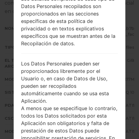
completo sobre cómo actualizar el firmware oficial
Datos Personales recopilados son
en dispositivos Samsung
aquí
proporcionados en las secciones
específicas de esta política de
privacidad o en textos explicativos
NOMBRE DE ARCHIVO
SM-A217M_1_20200909201416_b7b
njmnzmz_fac
específicos que se muestran antes de la
Recopilación de datos.
TIPO DE FIRMWARE
4 files
EL TAMAÑO DEL
3.07 GiB
Los Datos Personales pueden ser
ARCHIVO
proporcionados libremente por el
Usuario o, en caso de Datos de Uso,
MODELO
Samsung SM-A217M
pueden ser recopilados
SISTEMA OPERATIVO
Android Q 10
automáticamente cuando se usa esta
Aplicación.
PDA/AP VERSIÓN
A217MUBU3ATI1
A menos que se especifique lo contrario,
todos los Datos solicitados por esta
CSC VERSIÓN
A217MOWO3ATI1
Aplicación son obligatorios y falta de
prestación de estos Datos puede
MODEM/CP VERSIÓN
A217MUBU3ATI1
imposibilitar prestación de servicios. En