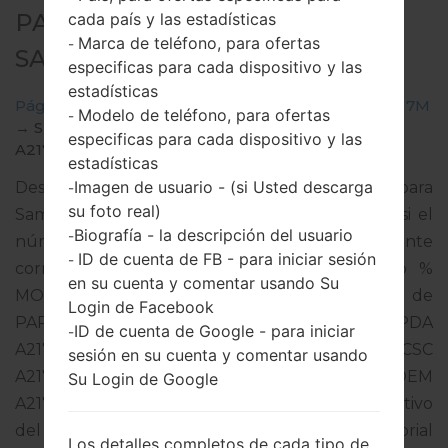
PARA SM-A217M -
cada país y las estadísticas
Marca de teléfono, para ofertas
-
SAMSUNGGALAXY A21S
especificas para cada dispositivo y las
estadísticas
Página principal
→
Galaxy A21s
→
SamsungSM-A217M
Modelo de teléfono, para ofertas
-
→
SM-
especificas para cada dispositivo y las
A217M_1_20200909201416_b7bnjmnzmz_fac.zip
estadísticas
Imagen de usuario - (si Usted descarga
Descargue la última actualización de firmware para
-
su foto real)
Samsung Galaxy A21s, pero no olvide verificar si el
Biografía - la descripción del usuario
-
número de modelo de su teléfono inteligente
ID de cuenta de FB - para iniciar sesión
-
corresponde al número de modelo indicado %
en su cuenta y comentar usando Su
MODEL%. El código del firmware es CTP de
Login de Facebook
PARAGUAY. El producto viene con la versión PDA
ID de cuenta de Google - para iniciar
-
A217MUBU3ATI1 y la versión CSC
sesión en su cuenta y comentar usando
A217MOWO3ATI1,Versión de MODEM
Su Login de Google
A217MUBU3ATI1. La versión del sistema operativo
del firmware dado es Android Q 10. Tutorial
Los detalles completos de cada tipo de