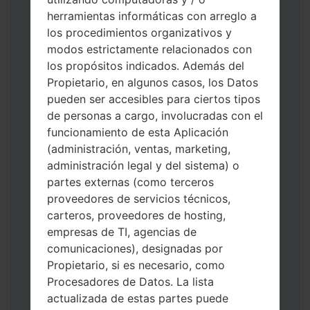
herramientas informáticas con arreglo a
los procedimientos organizativos y
modos estrictamente relacionados con
los propósitos indicados. Además del
Descargue a su PC: la última versión de
Propietario, en algunos casos, los Datos
Odin 3
.
pueden ser accesibles para ciertos tipos
A continuación, extraiga el archivo de
de personas a cargo, involucradas con el
firmware.
funcionamiento de esta Aplicación
Debe obtener 1 (si es archivo 1, elíjalo aquí)
(administración, ventas, marketing,
o 5 (si es archivo 5, selecciónelo aquí):
administración legal y del sistema) o
AP: "Sistema y Recuperación"
partes externas (como terceros
CP: "Módem y Radio"
proveedores de servicios técnicos,
CSC _ ***: "País y región y operador"
carteros, proveedores de hosting,
HOME_CSC _ ***: "País y regióny
empresas de TI, agencias de
operador"
comunicaciones), designadas por
Agregue todos los archivos a Odin 3.
Propietario, si es necesario, como
Si desea hacer clean flash, use CSC _ *** o
Procesadores de Datos. La lista
use HOME_CSC _ *** para mantener sus
actualizada de estas partes puede
datos y aplicaciones.