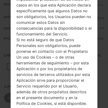
REGIÓN
casos en los que esta Aplicación declara
CTP
específicamente que algunos Datos no
son obligatorios, los Usuarios pueden no
PAÍS (UN/EL PAÍS)
Paraguay
comunicar estos Datos sin
consecuencias para la disponibilidad o el
DESCRIPCIÓN
Claro PY
funcionamiento del Servicio.
PICADILLO
36935fb7cc13c9dbb89f9d43bc34b6dc
Si no está seguro de que Datos
Personales son obligatorios, puede
ponerse en contacto con el Propietario
1.PRESIONE EL BOTÓN PARA CARGAR LOS ARCHIVOS
Un uso de Cookies – o de otras
herramientas de seguimiento – por esta
Aplicación o por los propietarios de
servicios de terceros utilizados por esta
Aplicación sirve para proporcionar el
Servicio requerido por el Usuario,
2.PRESIONE PARA DESCARGAR
además de otros propósitos descritos
en el presente documento y en la
DESCARGAR
Política de Cookies, si está disponible.