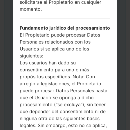
solicitarse al Propietario en cualquier
Ahora apague su teléfono y entre al Modo
momento.
de Descarga. Cómo hacer todos los
métodos:
Presione y mantenga presionados la
Fundamento jurídico del procesamiento
tecla de Encendido, el botón de Subir
El Propietario puede procesar Datos
volumen y la tecla de Bixby.
Personales relacionados con los
Presione y mantenga presionadas las
Usuarios si se aplica uno de los
teclas de Subir y de Bajar volumen y
siguientes:
luego conecte un cable USB.
Los usuarios han dado su
Presione y mantenga presionados la
consentimiento para uno o más
tecla de Encendido, el botón de Bajar
propósitos específicos. Nota: Con
volumen y la tecla de Inicio.
arreglo a legislaciones, el Propietario
Conecte un cable USB, luego
puede procesar Datos Personales hasta
mantenga presionados el botón de Bixby
que el Usuario se oponga a dicho
y la tecla de Bajar volumen.
procesamiento ("se excluya"), sin tener
Presione y mantenga presionados la
que depender del consentimiento ni de
tecla de Encendido y el botón de Subir
ninguna otra de las siguientes bases
volumen.
legales. Sin embargo, esto no se aplica,
Luego, conecte su dispositivo a PC, Odin