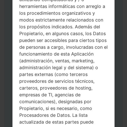
herramientas informáticas con arreglo a
los procedimientos organizativos y
modos estrictamente relacionados con
Descargue a su PC: la última versión de
los propósitos indicados. Además del
Odin 3
.
Propietario, en algunos casos, los Datos
A continuación, extraiga el archivo de
pueden ser accesibles para ciertos tipos
firmware.
de personas a cargo, involucradas con el
Debe obtener 1 (si es archivo 1, elíjalo aquí)
funcionamiento de esta Aplicación
o 5 (si es archivo 5, selecciónelo aquí):
(administración, ventas, marketing,
AP: "Sistema y Recuperación"
administración legal y del sistema) o
CP: "Módem y Radio"
partes externas (como terceros
CSC _ ***: "País y región y operador"
proveedores de servicios técnicos,
HOME_CSC _ ***: "País y regióny
carteros, proveedores de hosting,
operador"
empresas de TI, agencias de
Agregue todos los archivos a Odin 3.
comunicaciones), designadas por
Si desea hacer clean flash, use CSC _ *** o
Propietario, si es necesario, como
use HOME_CSC _ *** para mantener sus
Procesadores de Datos. La lista
datos y aplicaciones.
actualizada de estas partes puede
Ahora apague su teléfono y entre al Modo