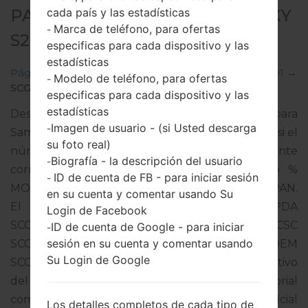
cada país y las estadísticas
PARA SCG01 - SAMSUNGGALAXY
Marca de teléfono, para ofertas
-
S20 5G
especificas para cada dispositivo y las
estadísticas
Página principal
→
Galaxy S20 5G
→
SamsungSCG01
→
Modelo de teléfono, para ofertas
-
SCG01_1_20210324131008_hxe9d5emfr_fac.zip
especificas para cada dispositivo y las
estadísticas
Descargue la última actualización de firmware para
Imagen de usuario - (si Usted descarga
-
Samsung Galaxy S20 5G, pero no olvide verificar si el
su foto real)
número de modelo de su teléfono inteligente
Biografía - la descripción del usuario
-
corresponde al número de modelo indicado %
ID de cuenta de FB - para iniciar sesión
-
MODEL%. El código del firmware es KDI de JAPAN.
en su cuenta y comentar usando Su
El producto viene con la versión PDA
Login de Facebook
SCG01KDU1BUC8 y la versión CSC
ID de cuenta de Google - para iniciar
-
sesión en su cuenta y comentar usando
SCG01QDI1BUC8,Versión de MODEM
Su Login de Google
SCG01KDU1BUC8. La versión del sistema operativo
del firmware dado es Android R 11. Tutorial
completo sobre cómo actualizar el firmware oficial
Los detalles completos de cada tipo de