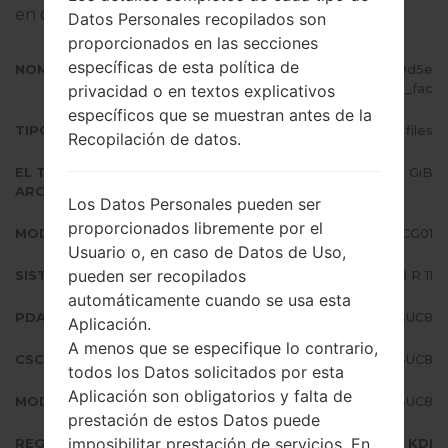
en dispositivos Samsung
aquí
Datos Personales recopilados son
proporcionados en las secciones
específicas de esta política de
NOMBRE DE ARCHIVO
SCG01_1_20210324131008_hxe9d5e
mfr_fac
privacidad o en textos explicativos
específicos que se muestran antes de la
TIPO DE FIRMWARE
4 files
Recopilación de datos.
EL TAMAÑO DEL
5.6 GiB
ARCHIVO
Los Datos Personales pueden ser
proporcionados libremente por el
MODELO
Samsung SCG01
Usuario o, en caso de Datos de Uso,
pueden ser recopilados
SISTEMA OPERATIVO
Android R 11
automáticamente cuando se usa esta
PDA/AP VERSIÓN
SCG01KDU1BUC8
Aplicación.
A menos que se especifique lo contrario,
CSC VERSIÓN
SCG01QDI1BUC8
todos los Datos solicitados por esta
Aplicación son obligatorios y falta de
MODEM/CP VERSIÓN
SCG01KDU1BUC8
prestación de estos Datos puede
imposibilitar prestación de servicios. En
REGIÓN
KDI