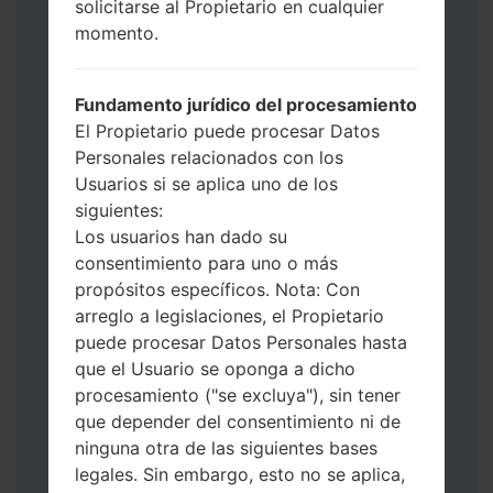
solicitarse al Propietario en cualquier
de Descarga. Cómo hacer todos los
momento.
métodos:
Presione y mantenga presionados la
tecla de Encendido, el botón de Subir
Fundamento jurídico del procesamiento
volumen y la tecla de Bixby.
El Propietario puede procesar Datos
Presione y mantenga presionadas las
Personales relacionados con los
teclas de Subir y de Bajar volumen y
Usuarios si se aplica uno de los
luego conecte un cable USB.
siguientes:
Presione y mantenga presionados la
Los usuarios han dado su
tecla de Encendido, el botón de Bajar
consentimiento para uno o más
volumen y la tecla de Inicio.
propósitos específicos. Nota: Con
Conecte un cable USB, luego
arreglo a legislaciones, el Propietario
mantenga presionados el botón de Bixby
puede procesar Datos Personales hasta
y la tecla de Bajar volumen.
que el Usuario se oponga a dicho
Presione y mantenga presionados la
procesamiento ("se excluya"), sin tener
tecla de Encendido y el botón de Subir
que depender del consentimiento ni de
volumen.
ninguna otra de las siguientes bases
Luego, conecte su dispositivo a PC, Odin
legales. Sin embargo, esto no se aplica,
debería detectar su teléfono y el número