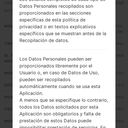
completo sobre cómo actualizar el firmware oficial
Datos Personales recopilados son
en dispositivos Samsung
aquí
proporcionados en las secciones
específicas de esta política de
privacidad o en textos explicativos
NOMBRE DE ARCHIVO
GT-I8200_ROM_1_20150304151720_
ctzrnkhic1_fac
específicos que se muestran antes de la
Recopilación de datos.
TIPO DE FIRMWARE
4 files
EL TAMAÑO DEL
709.17 MiB
Los Datos Personales pueden ser
ARCHIVO
proporcionados libremente por el
Usuario o, en caso de Datos de Uso,
MODELO
Samsung GT-I8200
pueden ser recopilados
SISTEMA OPERATIVO
Android Jelly Bean 4.2.2
automáticamente cuando se usa esta
Aplicación.
PDA/AP VERSIÓN
I8200XXUAOA2
A menos que se especifique lo contrario,
todos los Datos solicitados por esta
CSC VERSIÓN
I8200OXXAOB2
Aplicación son obligatorios y falta de
prestación de estos Datos puede
MODEM/CP VERSIÓN
I8200XXUAOA2
imposibilitar prestación de servicios. En