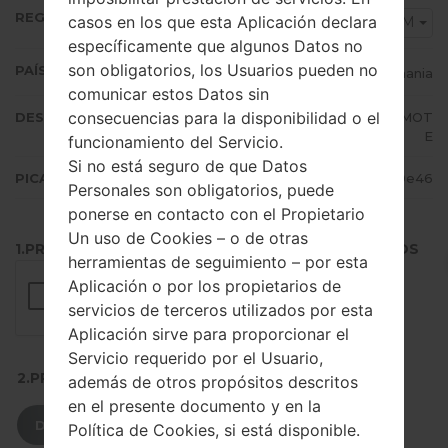
REGIÓN
casos en los que esta Aplicación declara
ROM
específicamente que algunos Datos no
son obligatorios, los Usuarios pueden no
PAÍS (UN/EL PAÍS)
Romania
comunicar estos Datos sin
consecuencias para la disponibilidad o el
DESCRIPCIÓN
Orange RO, Vodafone RO, COSMOT
E
funcionamiento del Servicio.
Si no está seguro de que Datos
PICADILLO
9ed0e5cd393d2b6be2cef352b9949e46
Personales son obligatorios, puede
ponerse en contacto con el Propietario
Un uso de Cookies – o de otras
1.PRESIONE EL BOTÓN PARA CARGAR LOS ARCHIVOS
herramientas de seguimiento – por esta
Aplicación o por los propietarios de
servicios de terceros utilizados por esta
Aplicación sirve para proporcionar el
Servicio requerido por el Usuario,
2.PRESIONE PARA DESCARGAR
además de otros propósitos descritos
en el presente documento y en la
DESCARGAR
Política de Cookies, si está disponible.