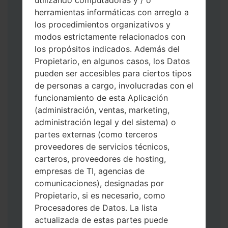
utilizando computadoras y / o
herramientas informáticas con arreglo a
los procedimientos organizativos y
modos estrictamente relacionados con
los propósitos indicados. Además del
Propietario, en algunos casos, los Datos
Descargue a su PC: la última versión de
pueden ser accesibles para ciertos tipos
Odin 3
.
de personas a cargo, involucradas con el
A continuación, extraiga el archivo de
funcionamiento de esta Aplicación
firmware.
(administración, ventas, marketing,
Debe obtener 1 (si es archivo 1, elíjalo aquí)
administración legal y del sistema) o
o 5 (si es archivo 5, selecciónelo aquí):
partes externas (como terceros
AP: "Sistema y Recuperación"
proveedores de servicios técnicos,
CP: "Módem y Radio"
carteros, proveedores de hosting,
CSC _ ***: "País y región y operador"
empresas de TI, agencias de
HOME_CSC _ ***: "País y regióny
comunicaciones), designadas por
operador"
Propietario, si es necesario, como
Agregue todos los archivos a Odin 3.
Procesadores de Datos. La lista
Si desea hacer clean flash, use CSC _ *** o
actualizada de estas partes puede
use HOME_CSC _ *** para mantener sus