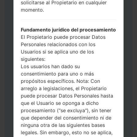
solicitarse al Propietario en cualquier
datos y aplicaciones.
momento.
Ahora apague su teléfono y entre al Modo
de Descarga. Cómo hacer todos los
métodos:
Fundamento jurídico del procesamiento
Presione y mantenga presionados la
El Propietario puede procesar Datos
tecla de Encendido, el botón de Subir
Personales relacionados con los
volumen y la tecla de Bixby.
Usuarios si se aplica uno de los
Presione y mantenga presionadas las
siguientes:
teclas de Subir y de Bajar volumen y
Los usuarios han dado su
luego conecte un cable USB.
consentimiento para uno o más
Presione y mantenga presionados la
propósitos específicos. Nota: Con
tecla de Encendido, el botón de Bajar
arreglo a legislaciones, el Propietario
volumen y la tecla de Inicio.
puede procesar Datos Personales hasta
Conecte un cable USB, luego
que el Usuario se oponga a dicho
mantenga presionados el botón de Bixby
procesamiento ("se excluya"), sin tener
y la tecla de Bajar volumen.
que depender del consentimiento ni de
Presione y mantenga presionados la
ninguna otra de las siguientes bases
tecla de Encendido y el botón de Subir
legales. Sin embargo, esto no se aplica,
volumen.