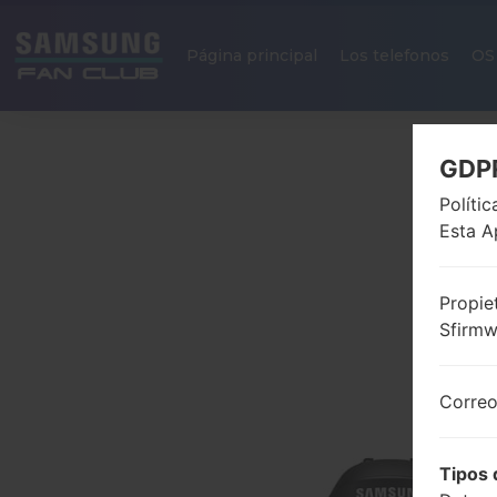
Página principal
Los telefonos
OS
GDP
Políti
Esta A
Propie
Sfirm
Correo
Tipos 