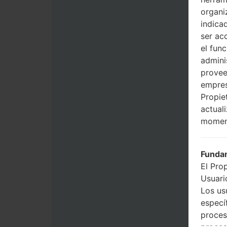
organi
indica
ser ac
el fun
admini
provee
empres
Propie
actual
momen
Fundam
El Pro
Usuario
Los us
especí
proces
proces