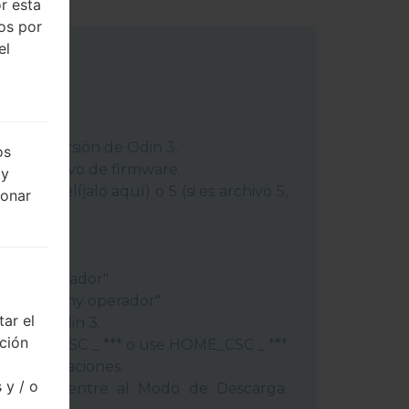
r esta
dos por
el
 última versión de
Odin 3
.
os
ga el archivo de firmware.
 y
chivo 1, elíjalo aquí) o 5 (si es archivo 5,
ionar
peración"
"
gión y operador"
ís y regióny operador"
ar el
ivos a Odin 3.
cción
lash, use CSC _ *** o use HOME_CSC _ ***
s y aplicaciones.
 y / o
éfono y entre al Modo de Descarga.