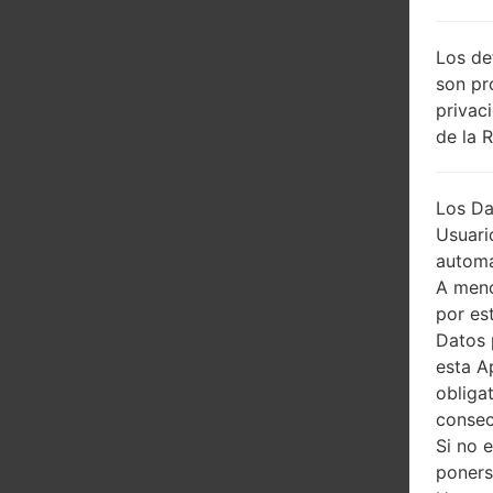
Los de
son pr
privac
de la 
Los Da
Usuari
automá
A meno
por es
Datos 
esta A
obliga
consec
Si no 
poners