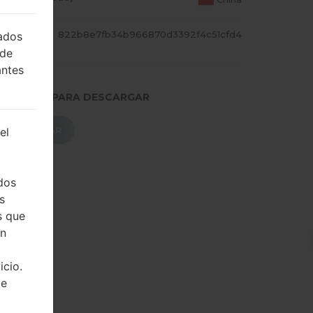
CADILL
822b8e7fb34b966870d3392f4c51cfd4
lados
 de
antes
.PRESIONE PARA DESCARGAR
DESCARGAR
el
dos
s
s que
on
icio.
de