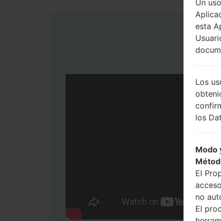
Un uso
Aplica
esta A
Usuari
docume
Los us
obteni
confir
los Dat
Modo y
Métod
El Pro
acceso
no aut
El pro
herram