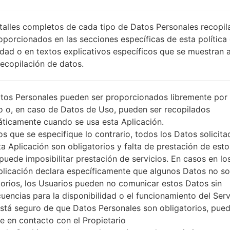
CHN
DESCRIPCIÓN
Unknown
PI
talles completos de cada tipo de Datos Personales recopi
O
oporcionados en las secciones específicas de esta política
idad o en textos explicativos específicos que se muestran 
Recopilación de datos.
1.PRESIONE EL BOTÓN PARA CARGAR LOS
2
ARCHIVOS
tos Personales pueden ser proporcionados libremente por 
o o, en caso de Datos de Uso, pueden ser recopilados
ticamente cuando se usa esta Aplicación.
s que se especifique lo contrario, todos los Datos solicita
ta Aplicación son obligatorios y falta de prestación de esto
puede imposibilitar prestación de servicios. En casos en lo
plicación declara específicamente que algunos Datos no s
torios, los Usuarios pueden no comunicar estos Datos sin
uencias para la disponibilidad o el funcionamiento del Serv
está seguro de que Datos Personales son obligatorios, pue
e en contacto con el Propietario