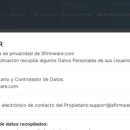
Articles
Las notícias
Cómo flashear
Nuestros proy
R
ca de privacidad de Sfirmware.com
plicación recopila algunos Datos Personales de sus Usuario
tario y Controlador de Datos
ware.com
FIRMWARE OFICIAL #237 PARA 
SAMSUNGGALAXY CAMERA
 electrónico de contacto del Propietario:support@sfirmwa
Página principal
→
Galaxy Camera
→
SamsungEK-GN
GN100_CHN_1_20131119145610_zefgjlho3m.zip
de datos recopilados: