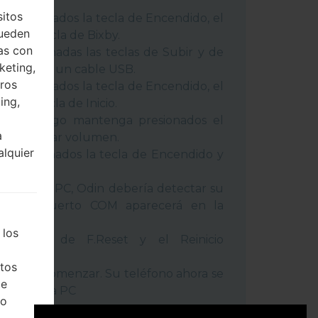
 métodos:
sitos
 presionados la tecla de Encendido, el
pueden
 y la tecla de Bixby.
as con
 presionadas las teclas de Subir y de
keting,
o conecte un cable USB.
eros
 presionados la tecla de Encendido, el
ing,
 y la tecla de Inicio.
USB, luego mantenga presionados el
a
cla de Bajar volumen.
alquier
a presionados la tecla de Encendido y
umen.
positivo a PC, Odin debería detectar su
ro de puerto COM aparecerá en la
 los
l tiempo de F.Reset y el Reinicio
tos
la tecla Comenzar. Su teléfono ahora se
de
ctará de la PC
ho