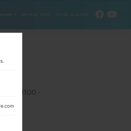
ES
ectos
Verificar IMEI
Iniciar la sesión
s.
EK-GN100 -
re.com
100
→
EK-