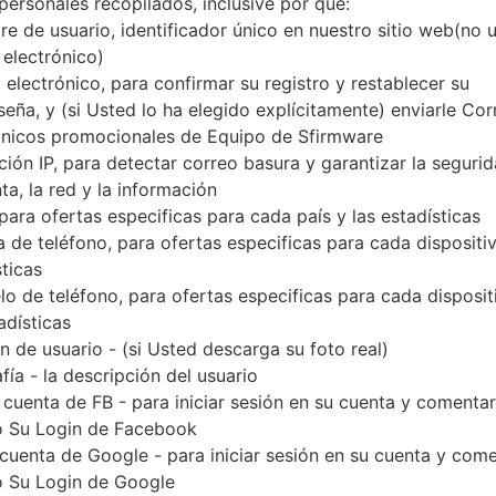
personales recopilados, inclusive por qué:
Descargue la última actualización de firmware p
e de usuario, identificador único en nuestro sitio web(no 
verificar si el número de modelo de su teléfono i
 electrónico)
indicado % MODEL%. El código del firmware es 
 electrónico, para confirmar su registro y restablecer su
versión PDA GN100ZCUAMK1 y la versión 
seña, y (si Usted lo ha elegido explícitamente) enviarle Cor
GN100ZCUAMK1. La versión del sistema operativo
ónicos promocionales de Equipo de Sfirmware
4.2.2. Tutorial completo sobre cómo actualizar el f
ción IP, para detectar correo basura y garantizar la seguri
ta, la red y la información
 para ofertas especificas para cada país y las estadísticas
NOMBRE DE
EK-GN100_CHN_1_2013111914561
TI
 de teléfono, para ofertas especificas para cada dispositiv
ARCHIVO
0_zefgjlho3m
sticas
EL TAMAÑO DEL
1.02 GiB
M
o de teléfono, para ofertas especificas para cada disposit
ARCHIVO
adísticas
 de usuario - (si Usted descarga su foto real)
SISTEMA
Android Jelly Bean 4.2.2
PD
fía - la descripción del usuario
OPERATIVO
 cuenta de FB - para iniciar sesión en su cuenta y comentar
CSC VERSIÓN
GN100CHNAMK1
M
 Su Login de Facebook
VE
 cuenta de Google - para iniciar sesión en su cuenta y com
 Su Login de Google
REGIÓN
PA