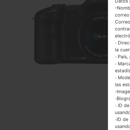
Datos 
-Nombr
correo
Correo
contra
electr
Direc
-
la cuen
País,
-
Marca
-
estadí
Model
-
las est
Imagen
-
Biogra
-
ID de
-
usando
ID de
-
usando