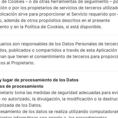
 de Cookies – o de otras herramientas de seguimiento – po
ción o por los propietarios de servicios de terceros utiliza
plicación sirve para proporcionar el Servicio requerido por 
Instrucciones
o, además de otros propósitos descritos en el presente
nto y en la Política de Cookies, si está disponible.
Descargue a su PC: la
uarios son responsables de los Datos Personales de tercer
A continuación, extrai
dos, publicados o compartidos a través de esta Aplicación
Debe obtener 1 (si es ar
man que tienen el consentimiento de terceros para proporc
selecciónelo aquí):
os al Propietario.
AP: "Sistema y Recu
CP: "Módem y Radio
 lugar de procesamiento de los Datos
CSC _ ***: "País y re
os de procesamiento
HOME_CSC _ ***: "Pa
pietario toma las medidas de seguridad adecuadas para evit
Agregue todos los arch
 no autorizado, la divulgación, la modificación o la destru
Si desea hacer clean f
orizada de los Datos.
para mantener sus dato
cesamiento de los datos se realiza utilizando computadoras
Ahora apague su tel
ientas informáticas con arreglo a los procedimientos