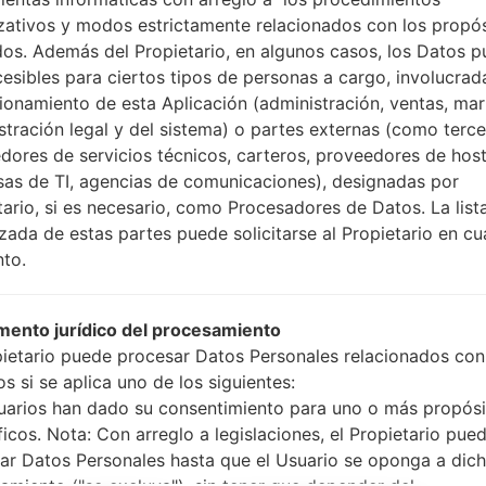
Cómo hacer todos los
zativos y modos estrictamente relacionados con los propó
Presione y mantenga
dos. Además del Propietario, en algunos casos, los Datos 
botón de Subir volumen
cesibles para ciertos tipos de personas a cargo, involucrad
Presione y mantenga
cionamiento de esta Aplicación (administración, ventas, mar
Bajar volumen y lueg
stración legal y del sistema) o partes externas (como terc
Presione y mantenga
dores de servicios técnicos, carteros, proveedores de host
botón de Bajar volumen
as de TI, agencias de comunicaciones), designadas por
Conecte un cable 
tario, si es necesario, como Procesadores de Datos. La list
botón de Bixby y la te
izada de estas partes puede solicitarse al Propietario en cu
Presione y manteng
to.
el botón de Subir vol
Luego, conecte su dis
teléfono y el núme
ento jurídico del procesamiento
pantalla.
pietario puede procesar Datos Personales relacionados con
Especifique solo e
s si se aplica uno de los siguientes:
Automático.
uarios han dado su consentimiento para uno o más propósi
Finalmente, presione 
ficos. Nota: Con arreglo a legislaciones, el Propietario pue
reiniciará y se descone
ar Datos Personales hasta que el Usuario se oponga a dic
amiento ("se excluya"), sin tener que depender del