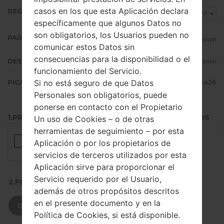
casos en los que esta Aplicación declara
REGIÓN
CRM
específicamente que algunos Datos no
son obligatorios, los Usuarios pueden no
PAÍS (UN/EL PAÍS)
Unknown
comunicar estos Datos sin
consecuencias para la disponibilidad o el
DESCRIPCIÓN
Unknown
funcionamiento del Servicio.
Si no está seguro de que Datos
PICADILLO
3b076da9995606f475ae3a93afd55436
Personales son obligatorios, puede
ponerse en contacto con el Propietario
1.PRESIONE EL BOTÓN PARA CARGAR LOS ARCHIVOS
Un uso de Cookies – o de otras
herramientas de seguimiento – por esta
Aplicación o por los propietarios de
servicios de terceros utilizados por esta
Aplicación sirve para proporcionar el
Servicio requerido por el Usuario,
2.PRESIONE PARA DESCARGAR
además de otros propósitos descritos
en el presente documento y en la
DESCARGAR
Política de Cookies, si está disponible.