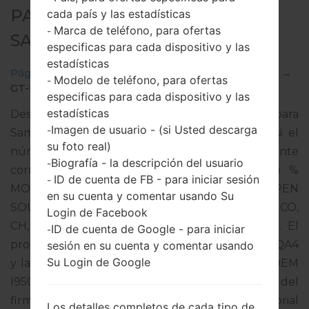
PARA GT-I9500 -
cada país y las estadísticas
Marca de teléfono, para ofertas
-
SAMSUNGGALAXY S4
especificas para cada dispositivo y las
estadísticas
Página principal
→
Galaxy S4
→
SamsungGT-I9500
→
Modelo de teléfono, para ofertas
-
GT-I9500_1_20170131083513_pv4s8yzuca_fac.zip
especificas para cada dispositivo y las
estadísticas
Descargue la última actualización de firmware para
Imagen de usuario - (si Usted descarga
-
Samsung Galaxy S4, pero no olvide verificar si el
su foto real)
número de modelo de su teléfono inteligente
Biografía - la descripción del usuario
-
corresponde al número de modelo indicado %
ID de cuenta de FB - para iniciar sesión
-
MODEL%. El código del firmware es CRM de OPEN
en su cuenta y comentar usando Su
SOUTH AMERICA (MOVISTAR PE, MX, AR, UR, CO,
Login de Facebook
CH, VE, GT, SV, NI, PA, EC, CR, GT, SV, MX, AR). El
ID de cuenta de Google - para iniciar
-
producto viene con la versión PDA I9500UBSHQA4
sesión en su cuenta y comentar usando
Su Login de Google
y la versión CSC I9500TFGHOK1,Versión de MODEM
I9500UBUHOK1. La versión del sistema operativo del
firmware dado es Android Lollipop 5.0.1. Tutorial
Los detalles completos de cada tipo de