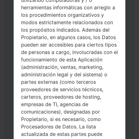
herramientas informáticas con arreglo a
los procedimientos organizativos y
modos estrictamente relacionados con
los propósitos indicados. Además del
Descargue a su PC: la última versión de
Propietario, en algunos casos, los Datos
Odin 3
.
pueden ser accesibles para ciertos tipos
A continuación, extraiga el archivo de
de personas a cargo, involucradas con el
firmware.
funcionamiento de esta Aplicación
Debe obtener 1 (si es archivo 1, elíjalo aquí)
(administración, ventas, marketing,
o 5 (si es archivo 5, selecciónelo aquí):
administración legal y del sistema) o
AP: "Sistema y Recuperación"
partes externas (como terceros
CP: "Módem y Radio"
proveedores de servicios técnicos,
CSC _ ***: "País y región y operador"
carteros, proveedores de hosting,
HOME_CSC _ ***: "País y regióny
empresas de TI, agencias de
operador"
comunicaciones), designadas por
Agregue todos los archivos a Odin 3.
Propietario, si es necesario, como
Si desea hacer clean flash, use CSC _ *** o
Procesadores de Datos. La lista
use HOME_CSC _ *** para mantener sus
actualizada de estas partes puede
datos y aplicaciones.