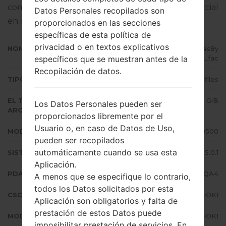
completo sobre cómo actualizar el firmware oficial
Datos Personales recopilados son
en dispositivos Samsung
aquí
proporcionados en las secciones
específicas de esta política de
privacidad o en textos explicativos
NOMBRE DE ARCHIVO
GT-I9500_1_20170131083513_pv4s8y
específicos que se muestran antes de la
zuca_fac
Recopilación de datos.
TIPO DE FIRMWARE
4 files
EL TAMAÑO DEL
1.48 GiB
Los Datos Personales pueden ser
ARCHIVO
proporcionados libremente por el
Usuario o, en caso de Datos de Uso,
MODELO
Samsung GT-I9500
pueden ser recopilados
automáticamente cuando se usa esta
SISTEMA OPERATIVO
Android Lollipop 5.0.1
Aplicación.
PDA/AP VERSIÓN
I9500UBSHQA4
A menos que se especifique lo contrario,
todos los Datos solicitados por esta
CSC VERSIÓN
I9500TFGHOK1
Aplicación son obligatorios y falta de
prestación de estos Datos puede
MODEM/CP VERSIÓN
I9500UBUHOK1
imposibilitar prestación de servicios. En