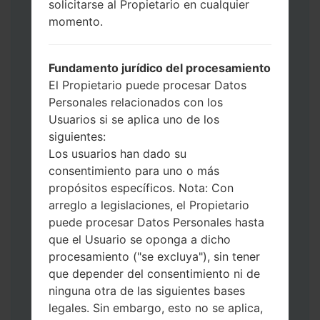
solicitarse al Propietario en cualquier
de Descarga. Cómo hacer todos los
momento.
métodos:
Presione y mantenga presionados la
tecla de Encendido, el botón de Subir
Fundamento jurídico del procesamiento
volumen y la tecla de Bixby.
El Propietario puede procesar Datos
Presione y mantenga presionadas las
Personales relacionados con los
teclas de Subir y de Bajar volumen y
Usuarios si se aplica uno de los
luego conecte un cable USB.
siguientes:
Presione y mantenga presionados la
Los usuarios han dado su
tecla de Encendido, el botón de Bajar
consentimiento para uno o más
volumen y la tecla de Inicio.
propósitos específicos. Nota: Con
Conecte un cable USB, luego
arreglo a legislaciones, el Propietario
mantenga presionados el botón de Bixby
puede procesar Datos Personales hasta
y la tecla de Bajar volumen.
que el Usuario se oponga a dicho
Presione y mantenga presionados la
procesamiento ("se excluya"), sin tener
tecla de Encendido y el botón de Subir
que depender del consentimiento ni de
volumen.
ninguna otra de las siguientes bases
Luego, conecte su dispositivo a PC, Odin
legales. Sin embargo, esto no se aplica,