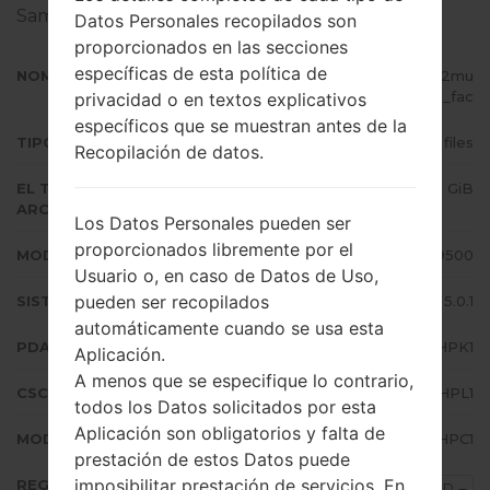
Samsung
aquí
Datos Personales recopilados son
proporcionados en las secciones
específicas de esta política de
NOMBRE DE ARCHIVO
GT-I9500_10_20170208101026_2mu
vsb85tq_fac
privacidad o en textos explicativos
específicos que se muestran antes de la
TIPO DE FIRMWARE
4 files
Recopilación de datos.
EL TAMAÑO DEL
1.48 GiB
ARCHIVO
Los Datos Personales pueden ser
proporcionados libremente por el
MODELO
Samsung GT-I9500
Usuario o, en caso de Datos de Uso,
pueden ser recopilados
SISTEMA OPERATIVO
Android Lollipop 5.0.1
automáticamente cuando se usa esta
PDA/AP VERSIÓN
I9500XXUHPK1
Aplicación.
A menos que se especifique lo contrario,
CSC VERSIÓN
I9500QERHPL1
todos los Datos solicitados por esta
Aplicación son obligatorios y falta de
MODEM/CP VERSIÓN
I9500XXUHPC1
prestación de estos Datos puede
imposibilitar prestación de servicios. En
REGIÓN