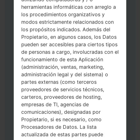
herramientas informáticas con arreglo a
los procedimientos organizativos y
modos estrictamente relacionados con
Descargue a su PC: la última versión de
los propósitos indicados. Además del
Odin 3
.
Propietario, en algunos casos, los Datos
A continuación, extraiga el archivo de
pueden ser accesibles para ciertos tipos
firmware.
de personas a cargo, involucradas con el
Debe obtener 1 (si es archivo 1, elíjalo aquí)
funcionamiento de esta Aplicación
o 5 (si es archivo 5, selecciónelo aquí):
(administración, ventas, marketing,
AP: "Sistema y Recuperación"
administración legal y del sistema) o
CP: "Módem y Radio"
partes externas (como terceros
CSC _ ***: "País y región y operador"
proveedores de servicios técnicos,
HOME_CSC _ ***: "País y regióny
carteros, proveedores de hosting,
operador"
empresas de TI, agencias de
Agregue todos los archivos a Odin 3.
comunicaciones), designadas por
Si desea hacer clean flash, use CSC _ *** o
Propietario, si es necesario, como
use HOME_CSC _ *** para mantener sus
Procesadores de Datos. La lista
datos y aplicaciones.
actualizada de estas partes puede
Ahora apague su teléfono y entre al Modo