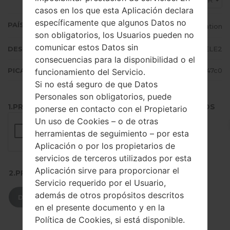
SER
casos en los que esta Aplicación declara
específicamente que algunos Datos no
PAÍS (UN/EL PAÍS)
Russian Federation
son obligatorios, los Usuarios pueden no
comunicar estos Datos sin
DESCRIPCIÓN
MTS, Beeline, Megafon, TELE2
consecuencias para la disponibilidad o el
PICADILLO
29d456b30b7e171819f4e95bda7247c0
funcionamiento del Servicio.
Si no está seguro de que Datos
Personales son obligatorios, puede
1.PRESIONE EL BOTÓN PARA CARGAR LOS ARCHIVOS
ponerse en contacto con el Propietario
Un uso de Cookies – o de otras
herramientas de seguimiento – por esta
Aplicación o por los propietarios de
servicios de terceros utilizados por esta
Aplicación sirve para proporcionar el
2.PRESIONE PARA DESCARGAR
Servicio requerido por el Usuario,
además de otros propósitos descritos
DESCARGAR
en el presente documento y en la
Política de Cookies, si está disponible.