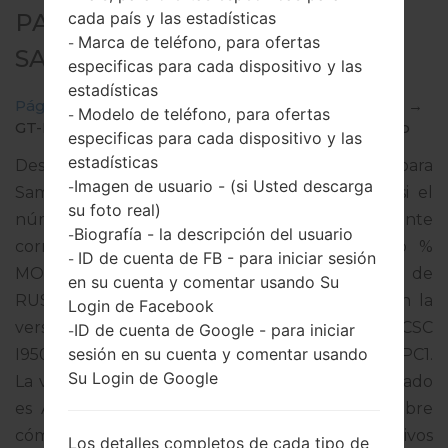
cada país y las estadísticas
PARA GT-I9500 -
Marca de teléfono, para ofertas
-
SAMSUNGGALAXY S4
especificas para cada dispositivo y las
estadísticas
Página principal
→
Galaxy S4
→
SamsungGT-I9500
→
Modelo de teléfono, para ofertas
-
GT-I9500_10_20170208101026_2muvsb85tq_fac.zip
especificas para cada dispositivo y las
estadísticas
Descargue la última actualización de firmware para
Imagen de usuario - (si Usted descarga
-
Samsung Galaxy S4, pero no olvide verificar si el
su foto real)
número de modelo de su teléfono inteligente
Biografía - la descripción del usuario
-
corresponde al número de modelo indicado %
ID de cuenta de FB - para iniciar sesión
-
MODEL%. El código del firmware es SER de
en su cuenta y comentar usando Su
RUSSIAN FEDERATION. El producto viene con la
Login de Facebook
versión PDA I9500XXUHPK1 y la versión CSC
ID de cuenta de Google - para iniciar
-
sesión en su cuenta y comentar usando
I9500QERHPL1,Versión de MODEM I9500XXUHPC1.
Su Login de Google
La versión del sistema operativo del firmware dado
es Android Lollipop 5.0.1. Tutorial completo sobre
cómo actualizar el firmware oficial en dispositivos
Los detalles completos de cada tipo de