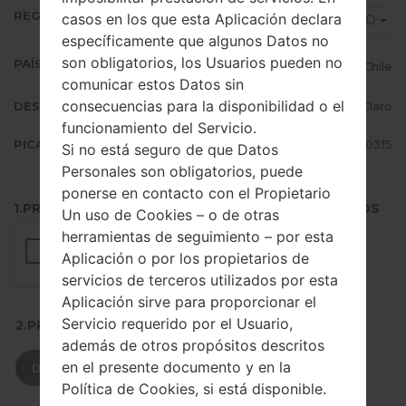
REGIÓN
casos en los que esta Aplicación declara
CHO
específicamente que algunos Datos no
son obligatorios, los Usuarios pueden no
PAÍS (UN/EL PAÍS)
Chile
comunicar estos Datos sin
consecuencias para la disponibilidad o el
DESCRIPCIÓN
Movistar, ENTEL, Claro
funcionamiento del Servicio.
PICADILLO
6583fc6889e579517c9c629abb3403f5
Si no está seguro de que Datos
Personales son obligatorios, puede
ponerse en contacto con el Propietario
1.PRESIONE EL BOTÓN PARA CARGAR LOS ARCHIVOS
Un uso de Cookies – o de otras
herramientas de seguimiento – por esta
Aplicación o por los propietarios de
servicios de terceros utilizados por esta
Aplicación sirve para proporcionar el
Servicio requerido por el Usuario,
2.PRESIONE PARA DESCARGAR
además de otros propósitos descritos
en el presente documento y en la
DESCARGAR
Política de Cookies, si está disponible.