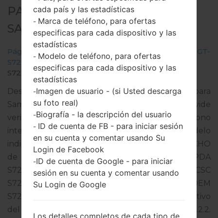
PARA GT-S7273T -
cada país y las estadísticas
Marca de teléfono, para ofertas
-
SAMSUNGGALAXY S2 DUOS TV
especificas para cada dispositivo y las
estadísticas
Página principal
→
Galaxy S2 Duos TV
→
SamsungGT-
Modelo de teléfono, para ofertas
-
S7273T
→
GT-
especificas para cada dispositivo y las
S7273T_1_20150915121726_t0wa1z5vmq_fac.zip
estadísticas
Imagen de usuario - (si Usted descarga
Descargue la última actualización de firmware para
-
su foto real)
Samsung Galaxy S2 Duos TV, pero no olvide
Biografía - la descripción del usuario
-
verificar si el número de modelo de su teléfono
ID de cuenta de FB - para iniciar sesión
-
inteligente corresponde al número de modelo
en su cuenta y comentar usando Su
indicado % MODEL%. El código del firmware es CHO
Login de Facebook
de CHILE. El producto viene con la versión PDA
ID de cuenta de Google - para iniciar
-
S7273TUBUANG1 y la versión CSC
sesión en su cuenta y comentar usando
S7273TUUBANG1,Versión de MODEM
Su Login de Google
S7273TUIUANG1. La versión del sistema operativo
del firmware dado es Android Jelly Bean 4.2.2.
Los detalles completos de cada tipo de