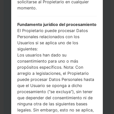
solicitarse al Propietario en cualquier
Ahora apague su teléfono y entre al Modo
momento.
de Descarga. Cómo hacer todos los
métodos:
Presione y mantenga presionados la
Fundamento jurídico del procesamiento
tecla de Encendido, el botón de Subir
El Propietario puede procesar Datos
volumen y la tecla de Bixby.
Personales relacionados con los
Presione y mantenga presionadas las
Usuarios si se aplica uno de los
teclas de Subir y de Bajar volumen y
siguientes:
luego conecte un cable USB.
Los usuarios han dado su
Presione y mantenga presionados la
consentimiento para uno o más
tecla de Encendido, el botón de Bajar
propósitos específicos. Nota: Con
volumen y la tecla de Inicio.
arreglo a legislaciones, el Propietario
Conecte un cable USB, luego
puede procesar Datos Personales hasta
mantenga presionados el botón de Bixby
que el Usuario se oponga a dicho
y la tecla de Bajar volumen.
procesamiento ("se excluya"), sin tener
Presione y mantenga presionados la
que depender del consentimiento ni de
tecla de Encendido y el botón de Subir
ninguna otra de las siguientes bases
volumen.
legales. Sin embargo, esto no se aplica,
Luego, conecte su dispositivo a PC, Odin