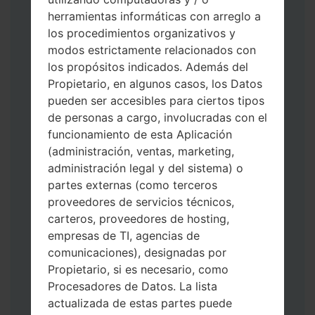
herramientas informáticas con arreglo a
los procedimientos organizativos y
modos estrictamente relacionados con
los propósitos indicados. Además del
Descargue a su PC: la última versión de
Propietario, en algunos casos, los Datos
Odin 3
.
pueden ser accesibles para ciertos tipos
A continuación, extraiga el archivo de
de personas a cargo, involucradas con el
firmware.
funcionamiento de esta Aplicación
Debe obtener 1 (si es archivo 1, elíjalo aquí)
(administración, ventas, marketing,
o 5 (si es archivo 5, selecciónelo aquí):
administración legal y del sistema) o
AP: "Sistema y Recuperación"
partes externas (como terceros
CP: "Módem y Radio"
proveedores de servicios técnicos,
CSC _ ***: "País y región y operador"
carteros, proveedores de hosting,
HOME_CSC _ ***: "País y regióny
empresas de TI, agencias de
operador"
comunicaciones), designadas por
Agregue todos los archivos a Odin 3.
Propietario, si es necesario, como
Si desea hacer clean flash, use CSC _ *** o
Procesadores de Datos. La lista
use HOME_CSC _ *** para mantener sus
actualizada de estas partes puede
datos y aplicaciones.