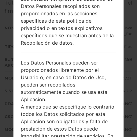
Tutorial completo sobre cómo actualizar el
Datos Personales recopilados son
firmware oficial en dispositivos Samsung
aquí
proporcionados en las secciones
específicas de esta política de
privacidad o en textos explicativos
NOMBRE DE ARCHIVO
GT-S7273T_1_20150915121726_t0wa
1z5vmq_fac
específicos que se muestran antes de la
Recopilación de datos.
TIPO DE FIRMWARE
4 files
EL TAMAÑO DEL
774.94 MiB
Los Datos Personales pueden ser
ARCHIVO
proporcionados libremente por el
Usuario o, en caso de Datos de Uso,
MODELO
Samsung GT-S7273T
pueden ser recopilados
SISTEMA OPERATIVO
Android Jelly Bean 4.2.2
automáticamente cuando se usa esta
Aplicación.
PDA/AP VERSIÓN
S7273TUBUANG1
A menos que se especifique lo contrario,
todos los Datos solicitados por esta
CSC VERSIÓN
S7273TUUBANG1
Aplicación son obligatorios y falta de
prestación de estos Datos puede
MODEM/CP VERSIÓN
S7273TUIUANG1
imposibilitar prestación de servicios. En