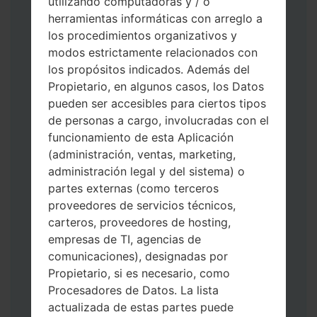
utilizando computadoras y / o
herramientas informáticas con arreglo a
los procedimientos organizativos y
modos estrictamente relacionados con
los propósitos indicados. Además del
Propietario, en algunos casos, los Datos
pueden ser accesibles para ciertos tipos
Descargue a su PC: la última versión de
de personas a cargo, involucradas con el
Odin 3
.
funcionamiento de esta Aplicación
A continuación, extraiga el archivo de
(administración, ventas, marketing,
firmware.
administración legal y del sistema) o
Debe obtener 1 (si es archivo 1, elíjalo aquí)
partes externas (como terceros
o 5 (si es archivo 5, selecciónelo aquí):
proveedores de servicios técnicos,
AP: "Sistema y Recuperación"
carteros, proveedores de hosting,
CP: "Módem y Radio"
empresas de TI, agencias de
CSC _ ***: "País y región y operador"
comunicaciones), designadas por
HOME_CSC _ ***: "País y regióny
Propietario, si es necesario, como
operador"
Procesadores de Datos. La lista
Agregue todos los archivos a Odin 3.
actualizada de estas partes puede
Si desea hacer clean flash, use CSC _ *** o