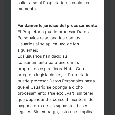
solicitarse al Propietario en cualquier
use HOME_CSC _ *** para mantener sus
momento.
datos y aplicaciones.
Ahora apague su teléfono y entre al Modo
de Descarga. Cómo hacer todos los
Fundamento jurídico del procesamiento
métodos:
El Propietario puede procesar Datos
Presione y mantenga presionados la
Personales relacionados con los
tecla de Encendido, el botón de Subir
Usuarios si se aplica uno de los
volumen y la tecla de Bixby.
siguientes:
Presione y mantenga presionadas las
Los usuarios han dado su
teclas de Subir y de Bajar volumen y
consentimiento para uno o más
luego conecte un cable USB.
propósitos específicos. Nota: Con
Presione y mantenga presionados la
arreglo a legislaciones, el Propietario
tecla de Encendido, el botón de Bajar
puede procesar Datos Personales hasta
volumen y la tecla de Inicio.
que el Usuario se oponga a dicho
Conecte un cable USB, luego
procesamiento ("se excluya"), sin tener
mantenga presionados el botón de Bixby
que depender del consentimiento ni de
y la tecla de Bajar volumen.
ninguna otra de las siguientes bases
Presione y mantenga presionados la
legales. Sin embargo, esto no se aplica,