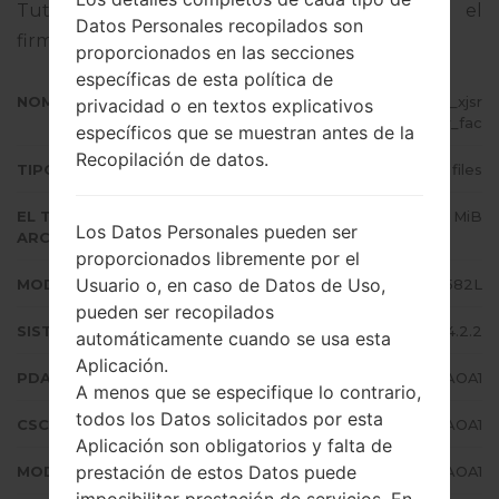
Tutorial completo sobre cómo actualizar el
Datos Personales recopilados son
firmware oficial en dispositivos Samsung
aquí
proporcionados en las secciones
específicas de esta política de
NOMBRE DE ARCHIVO
GT-S7582L_1_20150923155440_xjsr
privacidad o en textos explicativos
3fu7tw_fac
específicos que se muestran antes de la
Recopilación de datos.
TIPO DE FIRMWARE
4 files
EL TAMAÑO DEL
635.64 MiB
Los Datos Personales pueden ser
ARCHIVO
proporcionados libremente por el
Usuario o, en caso de Datos de Uso,
MODELO
Samsung GT-S7582L
pueden ser recopilados
SISTEMA OPERATIVO
Android Jelly Bean 4.2.2
automáticamente cuando se usa esta
Aplicación.
PDA/AP VERSIÓN
S7582LUBUAOA1
A menos que se especifique lo contrario,
todos los Datos solicitados por esta
CSC VERSIÓN
S7582LUUBAOA1
Aplicación son obligatorios y falta de
prestación de estos Datos puede
MODEM/CP VERSIÓN
S7582LUBUAOA1