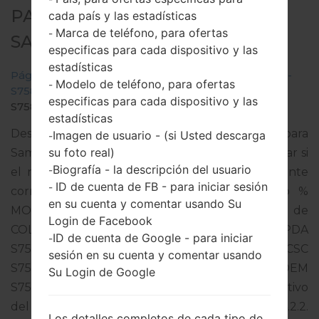
PARA GT-S7582L -
cada país y las estadísticas
Marca de teléfono, para ofertas
-
SAMSUNGGALAXY S DUOS 2
especificas para cada dispositivo y las
estadísticas
Página principal
→
Galaxy S Duos 2
→
SamsungGT-
Modelo de teléfono, para ofertas
-
S7582L
→
GT-
especificas para cada dispositivo y las
S7582L_1_20150923155440_xjsr3fu7tw_fac.zip
estadísticas
Descargue la última actualización de firmware para
Imagen de usuario - (si Usted descarga
-
su foto real)
Samsung Galaxy S Duos 2, pero no olvide verificar si
Biografía - la descripción del usuario
-
el número de modelo de su teléfono inteligente
ID de cuenta de FB - para iniciar sesión
-
corresponde al número de modelo indicado %
en su cuenta y comentar usando Su
MODEL%. El código del firmware es COO de
Login de Facebook
COLOMBIA. El producto viene con la versión PDA
ID de cuenta de Google - para iniciar
-
S7582LUBUAOA1 y la versión CSC
sesión en su cuenta y comentar usando
S7582LUUBAOA1,Versión de MODEM
Su Login de Google
S7582LUBUAOA1. La versión del sistema operativo
del firmware dado es Android Jelly Bean 4.2.2.
Los detalles completos de cada tipo de