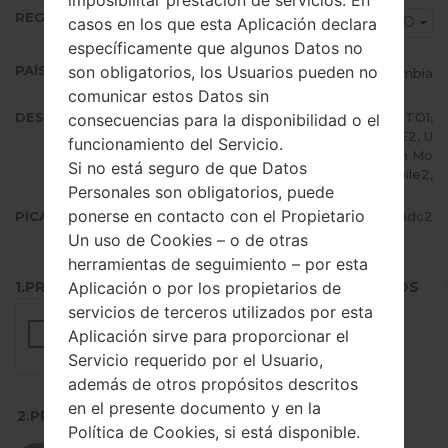
imposibilitar prestación de servicios. En
REGIÓN
COO
casos en los que esta Aplicación declara
específicamente que algunos Datos no
son obligatorios, los Usuarios pueden no
PAÍS (UN/EL PAÍS)
Colombia
comunicar estos Datos sin
DESCRIPCIÓN
Claro, Movistar, TIGO, ETB, EXITO1,
consecuencias para la disponibilidad o el
EXITO2, UFF1, UFF2, U NE1, UNE2, U
funcionamiento del Servicio.
NE3, UNE4, Virgin Mobile1, Virgin Mo
Si no está seguro de que Datos
bile2,
Personales son obligatorios, puede
ponerse en contacto con el Propietario
PICADILLO
2968a07172472dd84165ecc8d12fadc2
Un uso de Cookies – o de otras
herramientas de seguimiento – por esta
Aplicación o por los propietarios de
1.PRESIONE EL BOTÓN PARA CARGAR LOS ARCHIVOS
servicios de terceros utilizados por esta
Aplicación sirve para proporcionar el
Servicio requerido por el Usuario,
además de otros propósitos descritos
en el presente documento y en la
2.PRESIONE PARA DESCARGAR
Política de Cookies, si está disponible.