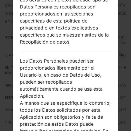
del firmware dado es Android Lollipop 5.1.1. Tutorial
Datos Personales recopilados son
completo sobre cómo actualizar el firmware oficial
proporcionados en las secciones
específicas de esta política de
en dispositivos Samsung
aquí
privacidad o en textos explicativos
específicos que se muestran antes de la
NOMBRE DE ARCHIVO
SM-G530W_1_20170302143452_t8hi
Recopilación de datos.
epd0t7_fac
TIPO DE FIRMWARE
4 files
Los Datos Personales pueden ser
proporcionados libremente por el
EL TAMAÑO DEL
1012.21 MiB
ARCHIVO
Usuario o, en caso de Datos de Uso,
pueden ser recopilados
MODELO
Samsung SM-G530W
automáticamente cuando se usa esta
Aplicación.
SISTEMA OPERATIVO
Android Lollipop 5.1.1
A menos que se especifique lo contrario,
todos los Datos solicitados por esta
PDA/AP VERSIÓN
G530WVLS2AQB2
Aplicación son obligatorios y falta de
CSC VERSIÓN
G530WOYA2AQB2
prestación de estos Datos puede