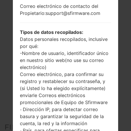
Correo electrónico de contacto del
Propietario:support@sfirmware.com
Tipos de datos recopilados:
Datos personales recopilados, inclusive
por qué:
-Nombre de usuario, identificador único
en nuestro sitio web(no use su correo
electrónico)
Correo electrónico, para confirmar su
registro y restablecer su contraseña, y
(si Usted lo ha elegido explícitamente)
enviarle Correos electrónicos
promocionales de Equipo de Sfirmware
Dirección IP, para detectar correo
-
basura y garantizar la seguridad de la
cuenta, la red y la información
FIRMWARE OFICIAL #29617
País, para ofertas especificas para
-