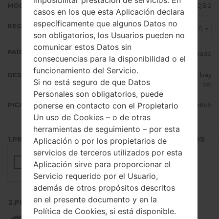
imposibilitar prestación de servicios. En
MODEM/CP VERSIÓN
G530WVLS2AQB2
casos en los que esta Aplicación declara
específicamente que algunos Datos no
REGIÓN
MTA
son obligatorios, los Usuarios pueden no
comunicar estos Datos sin
PAÍS (UN/EL PAÍS)
Canada
consecuencias para la disponibilidad o el
funcionamiento del Servicio.
DESCRIPCIÓN
MTA MTS, CTF Cityfone, TBT Tbay
Si no está seguro de que Datos
tel
Personales son obligatorios, puede
ponerse en contacto con el Propietario
PICADILLO
b1fe41bbcaed396335e589f624e3b8c5
Un uso de Cookies – o de otras
herramientas de seguimiento – por esta
1.PRESIONE EL BOTÓN PARA CARGAR LOS ARCHIVOS
Aplicación o por los propietarios de
servicios de terceros utilizados por esta
Aplicación sirve para proporcionar el
Servicio requerido por el Usuario,
además de otros propósitos descritos
en el presente documento y en la
2.PRESIONE PARA DESCARGAR
Política de Cookies, si está disponible.