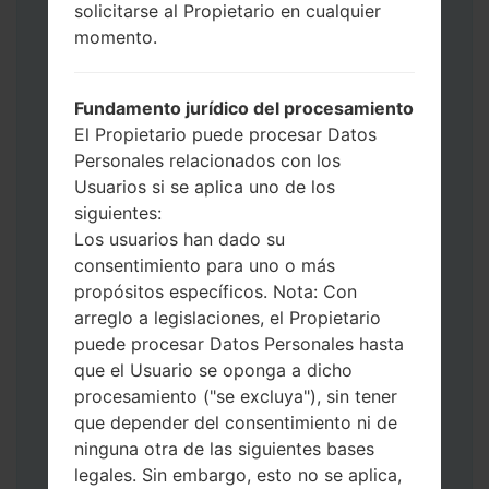
solicitarse al Propietario en cualquier
use HOME_CSC _ *** para mantener sus
momento.
datos y aplicaciones.
Ahora apague su teléfono y entre al Modo
de Descarga. Cómo hacer todos los
Fundamento jurídico del procesamiento
métodos:
El Propietario puede procesar Datos
Presione y mantenga presionados la
Personales relacionados con los
tecla de Encendido, el botón de Subir
Usuarios si se aplica uno de los
volumen y la tecla de Bixby.
siguientes:
Presione y mantenga presionadas las
Los usuarios han dado su
teclas de Subir y de Bajar volumen y
consentimiento para uno o más
luego conecte un cable USB.
propósitos específicos. Nota: Con
Presione y mantenga presionados la
arreglo a legislaciones, el Propietario
tecla de Encendido, el botón de Bajar
puede procesar Datos Personales hasta
volumen y la tecla de Inicio.
que el Usuario se oponga a dicho
Conecte un cable USB, luego
procesamiento ("se excluya"), sin tener
mantenga presionados el botón de Bixby
que depender del consentimiento ni de
y la tecla de Bajar volumen.
ninguna otra de las siguientes bases
Presione y mantenga presionados la
legales. Sin embargo, esto no se aplica,