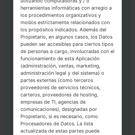
utilizando computadoras y / o
herramientas informáticas con arreglo a
los procedimientos organizativos y
modos estrictamente relacionados con
los propósitos indicados. Además del
Propietario, en algunos casos, los Datos
pueden ser accesibles para ciertos tipos
Descargue a su PC: la última versión de
de personas a cargo, involucradas con el
Odin 3
.
funcionamiento de esta Aplicación
A continuación, extraiga el archivo de
(administración, ventas, marketing,
firmware.
administración legal y del sistema) o
Debe obtener 1 (si es archivo 1, elíjalo aquí)
partes externas (como terceros
o 5 (si es archivo 5, selecciónelo aquí):
proveedores de servicios técnicos,
AP: "Sistema y Recuperación"
carteros, proveedores de hosting,
CP: "Módem y Radio"
empresas de TI, agencias de
CSC _ ***: "País y región y operador"
comunicaciones), designadas por
HOME_CSC _ ***: "País y regióny
Propietario, si es necesario, como
operador"
Procesadores de Datos. La lista
Agregue todos los archivos a Odin 3.
actualizada de estas partes puede
Si desea hacer clean flash, use CSC _ *** o