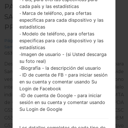
PARA SM-G530W -
cada país y las estadísticas
Marca de teléfono, para ofertas
-
SAMSUNGGALAXY GRAND
especificas para cada dispositivo y las
PRIME
estadísticas
Modelo de teléfono, para ofertas
-
especificas para cada dispositivo y las
Página principal
→
Galaxy Grand Prime
→
SamsungSM-G530W
→
SM-
estadísticas
G530W_1_20170302143452_t8hiepd0t7_fac.zip
Imagen de usuario - (si Usted descarga
-
su foto real)
Descargue la última actualización de firmware para
Biografía - la descripción del usuario
-
Samsung Galaxy Grand Prime, pero no olvide
ID de cuenta de FB - para iniciar sesión
-
verificar si el número de modelo de su teléfono
en su cuenta y comentar usando Su
inteligente corresponde al número de modelo
Login de Facebook
indicado % MODEL%. El código del firmware es MTA
ID de cuenta de Google - para iniciar
-
sesión en su cuenta y comentar usando
de CANADA. El producto viene con la versión PDA
Su Login de Google
G530WVLS2AQB2 y la versión CSC
G530WOYA2AQB2,Versión de MODEM
G530WVLS2AQB2. La versión del sistema operativo
Los detalles completos de cada tipo de