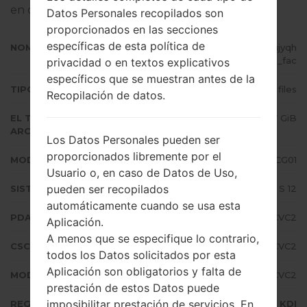
en dispositivos Samsung
aquí
Datos Personales recopilados son
proporcionados en las secciones
específicas de esta política de
NOMBRE DE ARCHIVO
SCG01_3_20220324160420_h1ujyqh
cpp_fac
privacidad o en textos explicativos
específicos que se muestran antes de la
TIPO DE FIRMWARE
4 files
Recopilación de datos.
EL TAMAÑO DEL
5.67 GiB
ARCHIVO
Los Datos Personales pueden ser
proporcionados libremente por el
MODELO
Samsung SCG01
Usuario o, en caso de Datos de Uso,
pueden ser recopilados
SISTEMA OPERATIVO
Android S 12
automáticamente cuando se usa esta
PDA/AP VERSIÓN
SCG01KDU1CVC2
Aplicación.
A menos que se especifique lo contrario,
CSC VERSIÓN
SCG01QDI1CVC2
todos los Datos solicitados por esta
Aplicación son obligatorios y falta de
MODEM/CP VERSIÓN
SCG01KDU1CVC2
prestación de estos Datos puede
imposibilitar prestación de servicios. En
REGIÓN
KDI