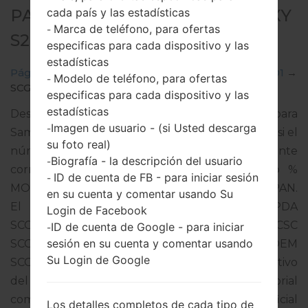
cada país y las estadísticas
PARA SCG01 - SAMSUNGGALAXY
Marca de teléfono, para ofertas
-
S20 5G
especificas para cada dispositivo y las
estadísticas
Página principal
→
Galaxy S20 5G
→
SamsungSCG01
→
Modelo de teléfono, para ofertas
-
SCG01_3_20220324160420_h1ujyqhcpp_fac.zip
especificas para cada dispositivo y las
estadísticas
Descargue la última actualización de firmware para
Imagen de usuario - (si Usted descarga
-
Samsung Galaxy S20 5G, pero no olvide verificar si el
su foto real)
número de modelo de su teléfono inteligente
Biografía - la descripción del usuario
-
corresponde al número de modelo indicado %
ID de cuenta de FB - para iniciar sesión
-
MODEL%. El código del firmware es KDI de JAPAN.
en su cuenta y comentar usando Su
El producto viene con la versión PDA
Login de Facebook
SCG01KDU1CVC2 y la versión CSC
ID de cuenta de Google - para iniciar
-
sesión en su cuenta y comentar usando
SCG01QDI1CVC2,Versión de MODEM
Su Login de Google
SCG01KDU1CVC2. La versión del sistema operativo
del firmware dado es Android S 12. Tutorial
completo sobre cómo actualizar el firmware oficial
Los detalles completos de cada tipo de