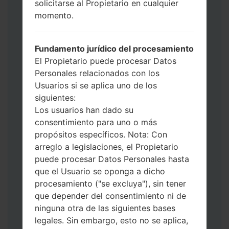
solicitarse al Propietario en cualquier
de Descarga. Cómo hacer todos los
momento.
métodos:
Presione y mantenga presionados la
tecla de Encendido, el botón de Subir
Fundamento jurídico del procesamiento
volumen y la tecla de Bixby.
El Propietario puede procesar Datos
Presione y mantenga presionadas las
Personales relacionados con los
teclas de Subir y de Bajar volumen y
Usuarios si se aplica uno de los
luego conecte un cable USB.
siguientes:
Presione y mantenga presionados la
Los usuarios han dado su
tecla de Encendido, el botón de Bajar
consentimiento para uno o más
volumen y la tecla de Inicio.
propósitos específicos. Nota: Con
Conecte un cable USB, luego
arreglo a legislaciones, el Propietario
mantenga presionados el botón de Bixby
puede procesar Datos Personales hasta
y la tecla de Bajar volumen.
que el Usuario se oponga a dicho
Presione y mantenga presionados la
procesamiento ("se excluya"), sin tener
tecla de Encendido y el botón de Subir
que depender del consentimiento ni de
volumen.
ninguna otra de las siguientes bases
Luego, conecte su dispositivo a PC, Odin
legales. Sin embargo, esto no se aplica,
debería detectar su teléfono y el número