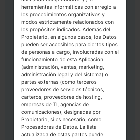
herramientas informáticas con arreglo a
los procedimientos organizativos y
modos estrictamente relacionados con
Descargue a su PC: la última versión de
los propósitos indicados. Además del
Odin 3
.
Propietario, en algunos casos, los Datos
A continuación, extraiga el archivo de
pueden ser accesibles para ciertos tipos
firmware.
de personas a cargo, involucradas con el
Debe obtener 1 (si es archivo 1, elíjalo aquí)
funcionamiento de esta Aplicación
o 5 (si es archivo 5, selecciónelo aquí):
(administración, ventas, marketing,
AP: "Sistema y Recuperación"
administración legal y del sistema) o
CP: "Módem y Radio"
partes externas (como terceros
CSC _ ***: "País y región y operador"
proveedores de servicios técnicos,
HOME_CSC _ ***: "País y regióny
carteros, proveedores de hosting,
operador"
empresas de TI, agencias de
Agregue todos los archivos a Odin 3.
comunicaciones), designadas por
Si desea hacer clean flash, use CSC _ *** o
Propietario, si es necesario, como
use HOME_CSC _ *** para mantener sus
Procesadores de Datos. La lista
datos y aplicaciones.
actualizada de estas partes puede
Ahora apague su teléfono y entre al Modo