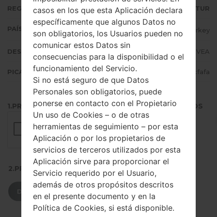
REGIÓN
TUR
casos en los que esta Aplicación declara
específicamente que algunos Datos no
PAÍS (UN/EL PAÍS)
Turkey
son obligatorios, los Usuarios pueden no
comunicar estos Datos sin
DESCRIPCIÓN
Turkcell, Vodafone, AVEA
consecuencias para la disponibilidad o el
funcionamiento del Servicio.
PICADILLO
732b066b17714866d457f683b2ecfafa
Si no está seguro de que Datos
Personales son obligatorios, puede
ponerse en contacto con el Propietario
1.PRESIONE EL BOTÓN PARA CARGAR LOS ARCHIVOS
Un uso de Cookies – o de otras
herramientas de seguimiento – por esta
Aplicación o por los propietarios de
servicios de terceros utilizados por esta
Aplicación sirve para proporcionar el
2.PRESIONE PARA DESCARGAR
Servicio requerido por el Usuario,
además de otros propósitos descritos
DESCARGAR
en el presente documento y en la
Política de Cookies, si está disponible.