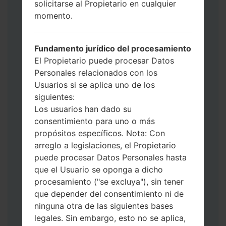
Ahora apague su teléfono y entre al Modo
solicitarse al Propietario en cualquier
de Descarga. Cómo hacer todos los
momento.
métodos:
Presione y mantenga presionados la
Fundamento jurídico del procesamiento
tecla de Encendido, el botón de Subir
El Propietario puede procesar Datos
volumen y la tecla de Bixby.
Personales relacionados con los
Presione y mantenga presionadas las
Usuarios si se aplica uno de los
teclas de Subir y de Bajar volumen y
siguientes:
luego conecte un cable USB.
Los usuarios han dado su
Presione y mantenga presionados la
consentimiento para uno o más
tecla de Encendido, el botón de Bajar
propósitos específicos. Nota: Con
volumen y la tecla de Inicio.
arreglo a legislaciones, el Propietario
Conecte un cable USB, luego
puede procesar Datos Personales hasta
mantenga presionados el botón de Bixby
que el Usuario se oponga a dicho
y la tecla de Bajar volumen.
procesamiento ("se excluya"), sin tener
Presione y mantenga presionados la
que depender del consentimiento ni de
tecla de Encendido y el botón de Subir
ninguna otra de las siguientes bases
volumen.
legales. Sin embargo, esto no se aplica,
Luego, conecte su dispositivo a PC, Odin