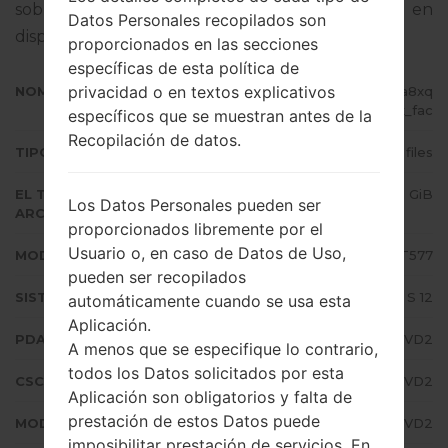
sobre cómo actualizar el firmware oficial en
Datos Personales recopilados son
dispositivos Samsung
aquí
proporcionados en las secciones
específicas de esta política de
privacidad o en textos explicativos
NOMBRE DE ARCHIVO
SM-T577_2_20220407000110_a8xq
h7n8hx_fac
específicos que se muestran antes de la
Recopilación de datos.
TIPO DE FIRMWARE
4 files
EL TAMAÑO DEL
4.11 GiB
Los Datos Personales pueden ser
ARCHIVO
proporcionados libremente por el
Usuario o, en caso de Datos de Uso,
MODELO
Samsung SM-T577
pueden ser recopilados
SISTEMA OPERATIVO
Android S 12
automáticamente cuando se usa esta
Aplicación.
PDA/AP VERSIÓN
T577JXU3CVD2
A menos que se especifique lo contrario,
todos los Datos solicitados por esta
CSC VERSIÓN
T577TUR3CVD2
Aplicación son obligatorios y falta de
prestación de estos Datos puede
MODEM/CP VERSIÓN
T577JXU3CVD2
imposibilitar prestación de servicios. En