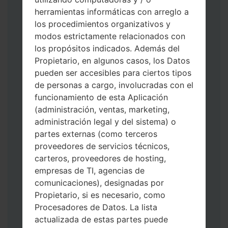
herramientas informáticas con arreglo a
los procedimientos organizativos y
modos estrictamente relacionados con
Descargue a su PC: la última versión de
los propósitos indicados. Además del
Odin 3
.
Propietario, en algunos casos, los Datos
A continuación, extraiga el archivo de
pueden ser accesibles para ciertos tipos
firmware.
de personas a cargo, involucradas con el
Debe obtener 1 (si es archivo 1, elíjalo aquí)
funcionamiento de esta Aplicación
o 5 (si es archivo 5, selecciónelo aquí):
(administración, ventas, marketing,
AP: "Sistema y Recuperación"
administración legal y del sistema) o
CP: "Módem y Radio"
partes externas (como terceros
CSC _ ***: "País y región y operador"
proveedores de servicios técnicos,
HOME_CSC _ ***: "País y regióny
carteros, proveedores de hosting,
operador"
empresas de TI, agencias de
Agregue todos los archivos a Odin 3.
comunicaciones), designadas por
Si desea hacer clean flash, use CSC _ *** o
Propietario, si es necesario, como
use HOME_CSC _ *** para mantener sus
Procesadores de Datos. La lista
datos y aplicaciones.
actualizada de estas partes puede