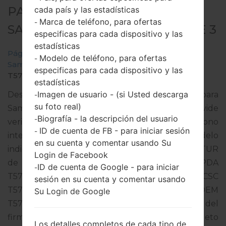
PARA SM-T577 -
cada país y las estadísticas
Marca de teléfono, para ofertas
-
SAMSUNGGALAXY TAB ACTIVE 3
especificas para cada dispositivo y las
estadísticas
Página principal
→
Galaxy Tab Active 3
→
Modelo de teléfono, para ofertas
-
SamsungSM-T577
→
SM-
especificas para cada dispositivo y las
T577_2_20220407000110_a8xqh7n8hx_fac.zip
estadísticas
Imagen de usuario - (si Usted descarga
Descargue la última actualización de firmware para
-
su foto real)
Samsung Galaxy Tab Active 3, pero no olvide
Biografía - la descripción del usuario
-
verificar si el número de modelo de su teléfono
ID de cuenta de FB - para iniciar sesión
-
inteligente corresponde al número de modelo
en su cuenta y comentar usando Su
indicado % MODEL%. El código del firmware es TUR
Login de Facebook
de TURKEY. El producto viene con la versión PDA
ID de cuenta de Google - para iniciar
-
T577JXU3CVD2 y la versión CSC
sesión en su cuenta y comentar usando
T577TUR3CVD2,Versión de MODEM
Su Login de Google
T577JXU3CVD2. La versión del sistema operativo del
firmware dado es Android S 12. Tutorial completo
Los detalles completos de cada tipo de