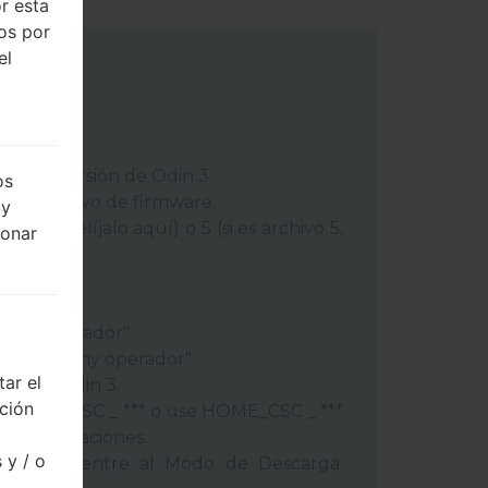
r esta
dos por
el
 última versión de
Odin 3
.
os
ga el archivo de firmware.
 y
chivo 1, elíjalo aquí) o 5 (si es archivo 5,
ionar
peración"
"
gión y operador"
ís y regióny operador"
ar el
ivos a Odin 3.
cción
lash, use CSC _ *** o use HOME_CSC _ ***
s y aplicaciones.
 y / o
éfono y entre al Modo de Descarga.