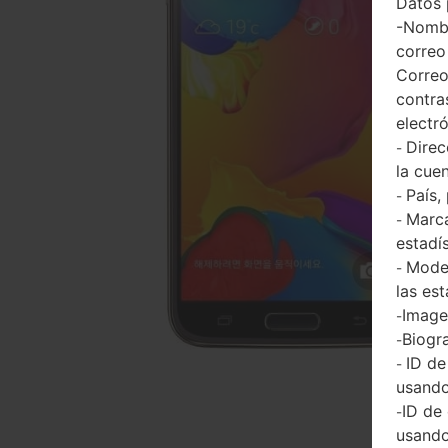
Datos 
-Nombr
correo
Correo
contra
electr
Direc
-
la cuen
País,
-
Marca
-
estadí
Model
-
las est
Imagen
-
Biogra
-
ID de
-
usando
ID de
-
usando