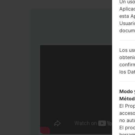
Un uso
Aplica
esta A
Usuari
docume
Los us
obteni
confir
los Dat
Modo y
Métod
El Pro
acceso
no aut
El pro
herram