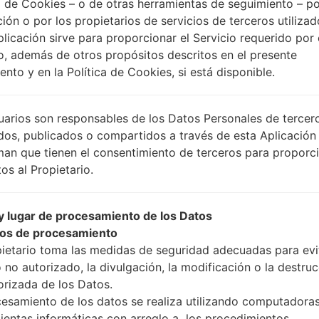
 de Cookies – o de otras herramientas de seguimiento – po
ción o por los propietarios de servicios de terceros utiliza
plicación sirve para proporcionar el Servicio requerido por 
Instrucciones
o, además de otros propósitos descritos en el presente
nto y en la Política de Cookies, si está disponible.
Descargue a su PC: la
uarios son responsables de los Datos Personales de tercer
A continuación, extrai
dos, publicados o compartidos a través de esta Aplicación
Debe obtener 1 (si es ar
man que tienen el consentimiento de terceros para proporc
selecciónelo aquí):
os al Propietario.
AP: "Sistema y Recu
CP: "Módem y Radio
 lugar de procesamiento de los Datos
CSC _ ***: "País y re
os de procesamiento
HOME_CSC _ ***: "Pa
pietario toma las medidas de seguridad adecuadas para evit
Agregue todos los arch
 no autorizado, la divulgación, la modificación o la destru
Si desea hacer clean f
orizada de los Datos.
para mantener sus dato
cesamiento de los datos se realiza utilizando computadoras
Ahora apague su tel
ientas informáticas con arreglo a los procedimientos