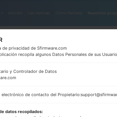
Articles
Las notícias
Cómo flashear
Nuestros proy
R
ca de privacidad de Sfirmware.com
plicación recopila algunos Datos Personales de sus Usuario
tario y Controlador de Datos
ware.com
FIRMWARE OFICIAL #31171 PARA
SAMSUNGGALAXY S5 PRIME
 electrónico de contacto del Propietario:support@sfirmwa
Página principal
→
Galaxy S5 Prime
→
SamsungSM-G
G906S_1_20170104162613_zteuy3xc59_fac.zip
de datos recopilados: