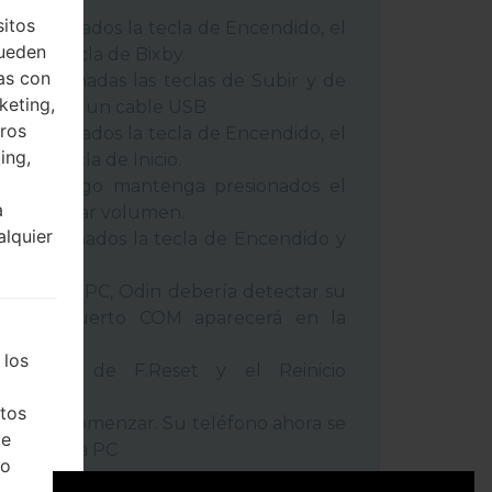
 métodos:
sitos
 presionados la tecla de Encendido, el
pueden
 y la tecla de Bixby.
as con
 presionadas las teclas de Subir y de
keting,
o conecte un cable USB.
eros
 presionados la tecla de Encendido, el
ing,
 y la tecla de Inicio.
USB, luego mantenga presionados el
a
cla de Bajar volumen.
alquier
a presionados la tecla de Encendido y
umen.
positivo a PC, Odin debería detectar su
ro de puerto COM aparecerá en la
 los
l tiempo de F.Reset y el Reinicio
tos
la tecla Comenzar. Su teléfono ahora se
de
ctará de la PC
ho