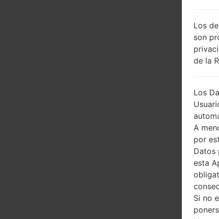
Los de
son pr
privac
de la 
Los Da
Usuari
automá
A meno
por es
Datos 
esta A
obliga
consec
Si no 
poners