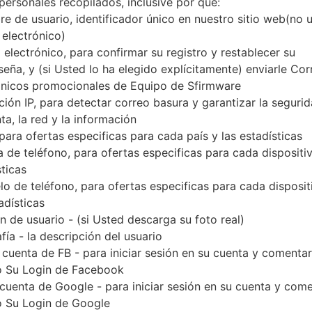
personales recopilados, inclusive por qué:
Descargue la última actualización de firmware par
e de usuario, identificador único en nuestro sitio web(no 
verificar si el número de modelo de su teléfono i
 electrónico)
indicado % MODEL%. El código del firmware es 
 electrónico, para confirmar su registro y restablecer su
versión PDA G906SKSU1CPL1 y la versión 
seña, y (si Usted lo ha elegido explícitamente) enviarle Cor
G906SKSU1CPK2. La versión del sistema operativo
ónicos promocionales de Equipo de Sfirmware
6.0.1. Tutorial completo sobre cómo actualizar el fi
ción IP, para detectar correo basura y garantizar la seguri
ta, la red y la información
 para ofertas especificas para cada país y las estadísticas
NOMBRE DE
SM-G906S_1_20170104162613_z
TI
 de teléfono, para ofertas especificas para cada dispositiv
ARCHIVO
teuy3xc59_fac
sticas
EL TAMAÑO DEL
2.31 GiB
M
o de teléfono, para ofertas especificas para cada disposit
ARCHIVO
adísticas
 de usuario - (si Usted descarga su foto real)
SISTEMA
Android Marshmallow 6.0.1
PD
fía - la descripción del usuario
OPERATIVO
 cuenta de FB - para iniciar sesión en su cuenta y comentar
CSC VERSIÓN
G906SSKC1CPL1
M
 Su Login de Facebook
VE
 cuenta de Google - para iniciar sesión en su cuenta y com
 Su Login de Google
REGIÓN
PA