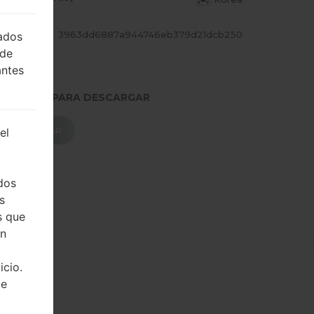
CADILL
3963dd6887a944746eb379d21dcb250
lados
 de
antes
.PRESIONE PARA DESCARGAR
DESCARGAR
el
dos
s
s que
on
icio.
de