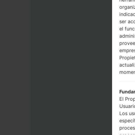
organi
indica
ser ac
el fun
admini
provee
empres
Propie
actual
momen
Fundam
El Pro
Usuario
Los us
especí
proces
proces