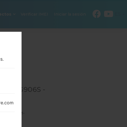
ES
ectos
Verificar IMEI
Iniciar la sesión
s.
 SM-G906S -
re.com
906S
→
SM-