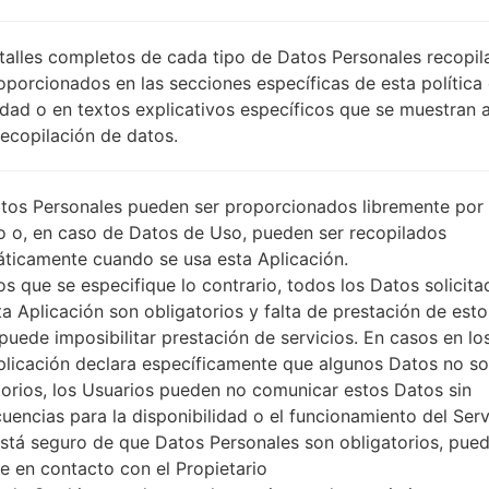
SKC
DESCRIPCIÓN
SK Telecom
PI
talles completos de cada tipo de Datos Personales recopi
O
oporcionados en las secciones específicas de esta política
idad o en textos explicativos específicos que se muestran 
Recopilación de datos.
1.PRESIONE EL BOTÓN PARA CARGAR LOS
2
ARCHIVOS
tos Personales pueden ser proporcionados libremente por 
o o, en caso de Datos de Uso, pueden ser recopilados
ticamente cuando se usa esta Aplicación.
s que se especifique lo contrario, todos los Datos solicita
ta Aplicación son obligatorios y falta de prestación de esto
puede imposibilitar prestación de servicios. En casos en lo
plicación declara específicamente que algunos Datos no s
torios, los Usuarios pueden no comunicar estos Datos sin
uencias para la disponibilidad o el funcionamiento del Serv
está seguro de que Datos Personales son obligatorios, pue
e en contacto con el Propietario