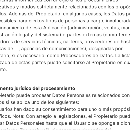
Cómo hacer todos los
zativos y modos estrictamente relacionados con los propó
Presione y mantenga
dos. Además del Propietario, en algunos casos, los Datos 
botón de Subir volumen
cesibles para ciertos tipos de personas a cargo, involucrad
Presione y mantenga
cionamiento de esta Aplicación (administración, ventas, mar
Bajar volumen y lueg
stración legal y del sistema) o partes externas (como terc
Presione y mantenga
dores de servicios técnicos, carteros, proveedores de host
botón de Bajar volumen
as de TI, agencias de comunicaciones), designadas por
Conecte un cable 
tario, si es necesario, como Procesadores de Datos. La list
botón de Bixby y la te
izada de estas partes puede solicitarse al Propietario en cu
Presione y manteng
to.
el botón de Subir vol
Luego, conecte su dis
teléfono y el núme
ento jurídico del procesamiento
pantalla.
pietario puede procesar Datos Personales relacionados con
Especifique solo e
s si se aplica uno de los siguientes:
Automático.
uarios han dado su consentimiento para uno o más propósi
Finalmente, presione 
ficos. Nota: Con arreglo a legislaciones, el Propietario pue
reiniciará y se descone
ar Datos Personales hasta que el Usuario se oponga a dic
amiento ("se excluya"), sin tener que depender del