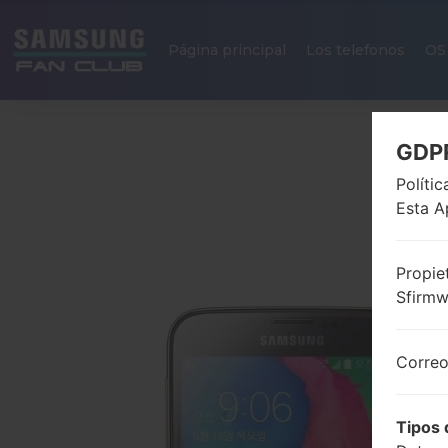
Página principal
Los telefonos
OS
GDP
Políti
Esta A
Propie
Sfirm
Correo
Tipos 