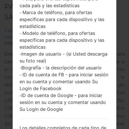
PARA SM-G955U -
cada país y las estadísticas
Marca de teléfono, para ofertas
-
SAMSUNGGALAXY S8 PLUS
especificas para cada dispositivo y las
estadísticas
Página principal
→
Galaxy S8 Plus
→
SamsungSM-
Modelo de teléfono, para ofertas
-
G955U
→
SM-
especificas para cada dispositivo y las
G955U_1_20180814121553_pxajm1ik0x_fac.zip
estadísticas
Imagen de usuario - (si Usted descarga
Descargue la última actualización de firmware para
-
su foto real)
Samsung Galaxy S8 Plus, pero no olvide verificar si
Biografía - la descripción del usuario
-
el número de modelo de su teléfono inteligente
ID de cuenta de FB - para iniciar sesión
-
corresponde al número de modelo indicado %
en su cuenta y comentar usando Su
MODEL%. El código del firmware es BST de
Login de Facebook
AUSTRALIA. El producto viene con la versión PDA
ID de cuenta de Google - para iniciar
-
G955USQS5CRH1 y la versión CSC
sesión en su cuenta y comentar usando
G955UOYN5CRH1,Versión de MODEM
Su Login de Google
G955USQS5CRH1. La versión del sistema operativo
del firmware dado es Android Oreo 8.0.0. Tutorial
Los detalles completos de cada tipo de