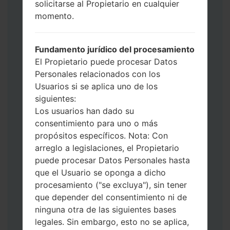
solicitarse al Propietario en cualquier
Ahora apague su teléfono y entre al Modo
momento.
de Descarga. Cómo hacer todos los
métodos:
Presione y mantenga presionados la
Fundamento jurídico del procesamiento
tecla de Encendido, el botón de Subir
El Propietario puede procesar Datos
volumen y la tecla de Bixby.
Personales relacionados con los
Presione y mantenga presionadas las
Usuarios si se aplica uno de los
teclas de Subir y de Bajar volumen y
siguientes:
luego conecte un cable USB.
Los usuarios han dado su
Presione y mantenga presionados la
consentimiento para uno o más
tecla de Encendido, el botón de Bajar
propósitos específicos. Nota: Con
volumen y la tecla de Inicio.
arreglo a legislaciones, el Propietario
Conecte un cable USB, luego
puede procesar Datos Personales hasta
mantenga presionados el botón de Bixby
que el Usuario se oponga a dicho
y la tecla de Bajar volumen.
procesamiento ("se excluya"), sin tener
Presione y mantenga presionados la
que depender del consentimiento ni de
tecla de Encendido y el botón de Subir
ninguna otra de las siguientes bases
volumen.
legales. Sin embargo, esto no se aplica,
Luego, conecte su dispositivo a PC, Odin