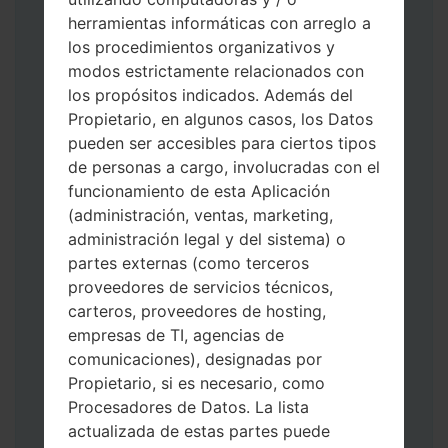
herramientas informáticas con arreglo a
los procedimientos organizativos y
modos estrictamente relacionados con
los propósitos indicados. Además del
Descargue a su PC: la última versión de
Propietario, en algunos casos, los Datos
Odin 3
.
pueden ser accesibles para ciertos tipos
A continuación, extraiga el archivo de
de personas a cargo, involucradas con el
firmware.
funcionamiento de esta Aplicación
Debe obtener 1 (si es archivo 1, elíjalo aquí)
(administración, ventas, marketing,
o 5 (si es archivo 5, selecciónelo aquí):
administración legal y del sistema) o
AP: "Sistema y Recuperación"
partes externas (como terceros
CP: "Módem y Radio"
proveedores de servicios técnicos,
CSC _ ***: "País y región y operador"
carteros, proveedores de hosting,
HOME_CSC _ ***: "País y regióny
empresas de TI, agencias de
operador"
comunicaciones), designadas por
Agregue todos los archivos a Odin 3.
Propietario, si es necesario, como
Si desea hacer clean flash, use CSC _ *** o
Procesadores de Datos. La lista
use HOME_CSC _ *** para mantener sus
actualizada de estas partes puede
datos y aplicaciones.