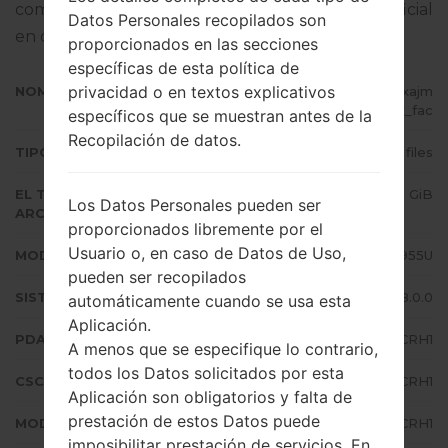
completo sobre cómo actualizar el firmware oficial
Datos Personales recopilados son
en dispositivos Samsung
aquí
proporcionados en las secciones
específicas de esta política de
privacidad o en textos explicativos
NOMBRE DE ARCHIVO
SM-G955U_1_20180814121553_pxajm
1ik0x_fac
específicos que se muestran antes de la
Recopilación de datos.
TIPO DE FIRMWARE
4 files
EL TAMAÑO DEL
3.68 GiB
Los Datos Personales pueden ser
ARCHIVO
proporcionados libremente por el
Usuario o, en caso de Datos de Uso,
MODELO
Samsung SM-G955U
pueden ser recopilados
SISTEMA OPERATIVO
Android Oreo 8.0.0
automáticamente cuando se usa esta
Aplicación.
PDA/AP VERSIÓN
G955USQS5CRH1
A menos que se especifique lo contrario,
todos los Datos solicitados por esta
CSC VERSIÓN
G955UOYN5CRH1
Aplicación son obligatorios y falta de
prestación de estos Datos puede
MODEM/CP VERSIÓN
G955USQS5CRH1
imposibilitar prestación de servicios. En