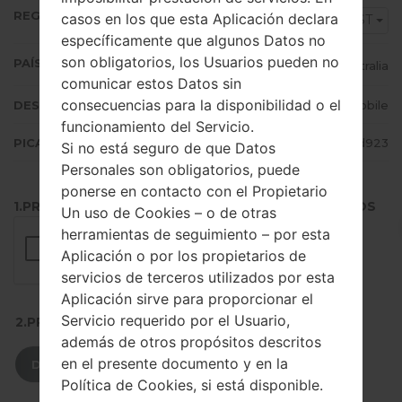
REGIÓN
casos en los que esta Aplicación declara
BST
específicamente que algunos Datos no
son obligatorios, los Usuarios pueden no
PAÍS (UN/EL PAÍS)
Australia
comunicar estos Datos sin
consecuencias para la disponibilidad o el
DESCRIPCIÓN
Boost Mobile
funcionamiento del Servicio.
PICADILLO
ee12472827f08a9a962e9039d751d923
Si no está seguro de que Datos
Personales son obligatorios, puede
ponerse en contacto con el Propietario
1.PRESIONE EL BOTÓN PARA CARGAR LOS ARCHIVOS
Un uso de Cookies – o de otras
herramientas de seguimiento – por esta
Aplicación o por los propietarios de
servicios de terceros utilizados por esta
Aplicación sirve para proporcionar el
Servicio requerido por el Usuario,
2.PRESIONE PARA DESCARGAR
además de otros propósitos descritos
en el presente documento y en la
DESCARGAR
Política de Cookies, si está disponible.