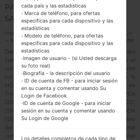
cada país y las estadísticas
PARA SM-J200GU -
Marca de teléfono, para ofertas
-
SAMSUNGGALAXY J2
especificas para cada dispositivo y las
estadísticas
Página principal
→
Galaxy J2
→
SamsungSM-J200GU
Modelo de teléfono, para ofertas
-
→
SM-J200GU_1_20180206094814_ttkc2p18tq_fac.zip
especificas para cada dispositivo y las
estadísticas
Descargue la última actualización de firmware para
Imagen de usuario - (si Usted descarga
-
Samsung Galaxy J2, pero no olvide verificar si el
su foto real)
número de modelo de su teléfono inteligente
Biografía - la descripción del usuario
-
corresponde al número de modelo indicado %
ID de cuenta de FB - para iniciar sesión
-
MODEL%. El código del firmware es MYM de
en su cuenta y comentar usando Su
THAILAND. El producto viene con la versión PDA
Login de Facebook
J200GUDXU3AQL1 y la versión CSC
ID de cuenta de Google - para iniciar
-
sesión en su cuenta y comentar usando
J200GUOLB3AQI1,Versión de MODEM
Su Login de Google
J200GUDXU3AQJ1. La versión del sistema operativo
del firmware dado es Android Lollipop 5.1.1. Tutorial
completo sobre cómo actualizar el firmware oficial
Los detalles completos de cada tipo de