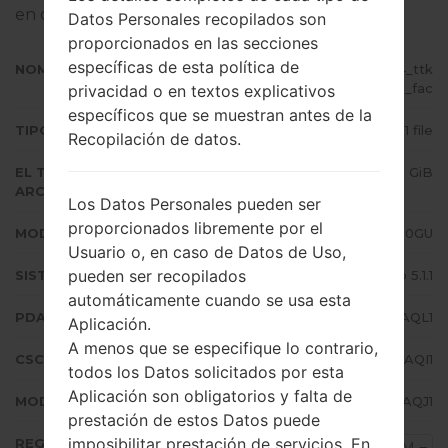
en dispositivos Samsung
aquí
Datos Personales recopilados son
proporcionados en las secciones
específicas de esta política de
NOMBRE DE ARCHIVO
SM-J200GU_1_20180206094814_ttk
c2p18tq_fac
privacidad o en textos explicativos
específicos que se muestran antes de la
TIPO DE FIRMWARE
1 file
Recopilación de datos.
EL TAMAÑO DEL
1.03 GiB
ARCHIVO
Los Datos Personales pueden ser
proporcionados libremente por el
MODELO
Samsung SM-J200GU
Usuario o, en caso de Datos de Uso,
pueden ser recopilados
SISTEMA OPERATIVO
Android Lollipop 5.1.1
automáticamente cuando se usa esta
PDA/AP VERSIÓN
J200GUDXU3AQL1
Aplicación.
A menos que se especifique lo contrario,
CSC VERSIÓN
J200GUOLB3AQI1
todos los Datos solicitados por esta
Aplicación son obligatorios y falta de
MODEM/CP VERSIÓN
J200GUDXU3AQJ1
prestación de estos Datos puede
imposibilitar prestación de servicios. En
REGIÓN