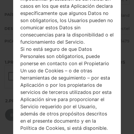
MYM
casos en los que esta Aplicación declara
específicamente que algunos Datos no
PAÍS (UN/EL PAÍS)
Thailand
son obligatorios, los Usuarios pueden no
comunicar estos Datos sin
DESCRIPCIÓN
MPT, Mectel
consecuencias para la disponibilidad o el
PICADILLO
fee4f9ec92768d21699c2774ae261479
funcionamiento del Servicio.
Si no está seguro de que Datos
Personales son obligatorios, puede
1.PRESIONE EL BOTÓN PARA CARGAR LOS ARCHIVOS
ponerse en contacto con el Propietario
Un uso de Cookies – o de otras
herramientas de seguimiento – por esta
Aplicación o por los propietarios de
servicios de terceros utilizados por esta
Aplicación sirve para proporcionar el
2.PRESIONE PARA DESCARGAR
Servicio requerido por el Usuario,
además de otros propósitos descritos
DESCARGAR
en el presente documento y en la
Política de Cookies, si está disponible.