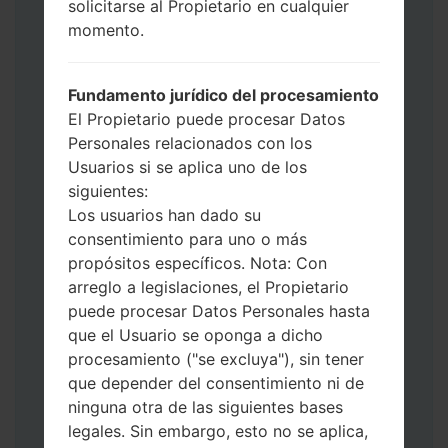
solicitarse al Propietario en cualquier
de Descarga. Cómo hacer todos los
momento.
métodos:
Presione y mantenga presionados la
tecla de Encendido, el botón de Subir
Fundamento jurídico del procesamiento
volumen y la tecla de Bixby.
El Propietario puede procesar Datos
Presione y mantenga presionadas las
Personales relacionados con los
teclas de Subir y de Bajar volumen y
Usuarios si se aplica uno de los
luego conecte un cable USB.
siguientes:
Presione y mantenga presionados la
Los usuarios han dado su
tecla de Encendido, el botón de Bajar
consentimiento para uno o más
volumen y la tecla de Inicio.
propósitos específicos. Nota: Con
Conecte un cable USB, luego
arreglo a legislaciones, el Propietario
mantenga presionados el botón de Bixby
puede procesar Datos Personales hasta
y la tecla de Bajar volumen.
que el Usuario se oponga a dicho
Presione y mantenga presionados la
procesamiento ("se excluya"), sin tener
tecla de Encendido y el botón de Subir
que depender del consentimiento ni de
volumen.
ninguna otra de las siguientes bases
Luego, conecte su dispositivo a PC, Odin
legales. Sin embargo, esto no se aplica,