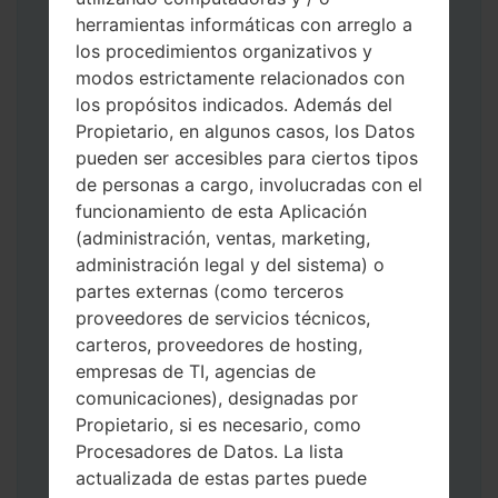
herramientas informáticas con arreglo a
los procedimientos organizativos y
modos estrictamente relacionados con
Descargue a su PC: la última versión de
los propósitos indicados. Además del
Odin 3
.
Propietario, en algunos casos, los Datos
A continuación, extraiga el archivo de
pueden ser accesibles para ciertos tipos
firmware.
de personas a cargo, involucradas con el
Debe obtener 1 (si es archivo 1, elíjalo aquí)
funcionamiento de esta Aplicación
o 5 (si es archivo 5, selecciónelo aquí):
(administración, ventas, marketing,
AP: "Sistema y Recuperación"
administración legal y del sistema) o
CP: "Módem y Radio"
partes externas (como terceros
CSC _ ***: "País y región y operador"
proveedores de servicios técnicos,
HOME_CSC _ ***: "País y regióny
carteros, proveedores de hosting,
operador"
empresas de TI, agencias de
Agregue todos los archivos a Odin 3.
comunicaciones), designadas por
Si desea hacer clean flash, use CSC _ *** o
Propietario, si es necesario, como
use HOME_CSC _ *** para mantener sus
Procesadores de Datos. La lista
datos y aplicaciones.
actualizada de estas partes puede
Ahora apague su teléfono y entre al Modo