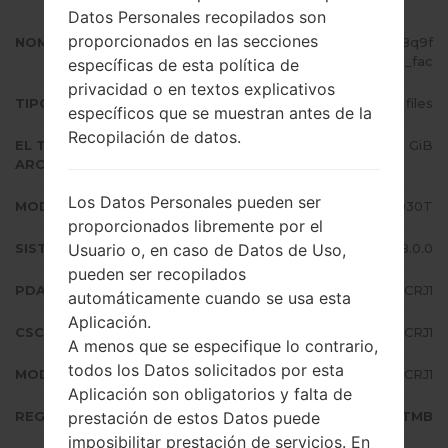
Datos Personales recopilados son
proporcionados en las secciones
NOMBRE DE ARCHIVO
SM-G930T_1_20181012142053_y8q9f
zrczc_fac
específicas de esta política de
privacidad o en textos explicativos
TIPO DE FIRMWARE
4 files
específicos que se muestran antes de la
Recopilación de datos.
EL TAMAÑO DEL
2.52 GiB
ARCHIVO
Los Datos Personales pueden ser
MODELO
Samsung SM-G930T
proporcionados libremente por el
Usuario o, en caso de Datos de Uso,
SISTEMA OPERATIVO
Android Oreo 8.0.0
pueden ser recopilados
PDA/AP VERSIÓN
G930TUVS8CRJ1
automáticamente cuando se usa esta
Aplicación.
CSC VERSIÓN
G930TTMB8CRJ1
A menos que se especifique lo contrario,
todos los Datos solicitados por esta
MODEM/CP VERSIÓN
G930TUVS8CRJ1
Aplicación son obligatorios y falta de
prestación de estos Datos puede
REGIÓN
TMB
imposibilitar prestación de servicios. En