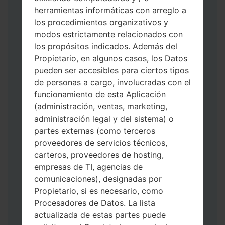
herramientas informáticas con arreglo a
Descargue a su PC: la última versión de
los procedimientos organizativos y
Odin 3
.
modos estrictamente relacionados con
A continuación, extraiga el archivo de
los propósitos indicados. Además del
firmware.
Propietario, en algunos casos, los Datos
Debe obtener 1 (si es archivo 1, elíjalo aquí)
pueden ser accesibles para ciertos tipos
o 5 (si es archivo 5, selecciónelo aquí):
de personas a cargo, involucradas con el
AP: "Sistema y Recuperación"
funcionamiento de esta Aplicación
CP: "Módem y Radio"
(administración, ventas, marketing,
CSC _ ***: "País y región y operador"
administración legal y del sistema) o
HOME_CSC _ ***: "País y regióny
partes externas (como terceros
operador"
proveedores de servicios técnicos,
Agregue todos los archivos a Odin 3.
carteros, proveedores de hosting,
Si desea hacer clean flash, use CSC _ *** o
empresas de TI, agencias de
use HOME_CSC _ *** para mantener sus
comunicaciones), designadas por
datos y aplicaciones.
Propietario, si es necesario, como
Ahora apague su teléfono y entre al Modo
Procesadores de Datos. La lista
de Descarga. Cómo hacer todos los
actualizada de estas partes puede