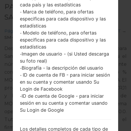
cada país y las estadísticas
PARA SM-G930T -
Marca de teléfono, para ofertas
-
SAMSUNGGALAXY S7
especificas para cada dispositivo y las
estadísticas
Página principal
→
Galaxy S7
→
SamsungSM-G930T
→
Modelo de teléfono, para ofertas
-
SM-G930T_1_20181012142053_y8q9fzrczc_fac.zip
especificas para cada dispositivo y las
estadísticas
Descargue la última actualización de firmware para
Imagen de usuario - (si Usted descarga
-
Samsung Galaxy S7, pero no olvide verificar si el
su foto real)
número de modelo de su teléfono inteligente
Biografía - la descripción del usuario
-
corresponde al número de modelo indicado %
ID de cuenta de FB - para iniciar sesión
-
MODEL%. El código del firmware es TMB de USA. El
en su cuenta y comentar usando Su
producto viene con la versión PDA G930TUVS8CRJ1
Login de Facebook
ID de cuenta de Google - para iniciar
y la versión CSC G930TTMB8CRJ1,Versión de
-
sesión en su cuenta y comentar usando
MODEM G930TUVS8CRJ1. La versión del sistema
Su Login de Google
operativo del firmware dado es Android Oreo 8.0.0.
Tutorial completo sobre cómo actualizar el
firmware oficial en dispositivos Samsung
aquí
Los detalles completos de cada tipo de