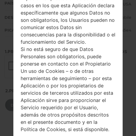
PAÍS (UN/EL PAÍS)
USA
casos en los que esta Aplicación declara
específicamente que algunos Datos no
DESCRIPCIÓN
T-Mobile
son obligatorios, los Usuarios pueden no
comunicar estos Datos sin
PICADILLO
9bf1bd2acfcce2841abdb92d8e3da5e4
consecuencias para la disponibilidad o el
funcionamiento del Servicio.
Si no está seguro de que Datos
1.PRESIONE EL BOTÓN PARA CARGAR LOS ARCHIVOS
Personales son obligatorios, puede
ponerse en contacto con el Propietario
Un uso de Cookies – o de otras
herramientas de seguimiento – por esta
Aplicación o por los propietarios de
2.PRESIONE PARA DESCARGAR
servicios de terceros utilizados por esta
Aplicación sirve para proporcionar el
DESCARGAR
Servicio requerido por el Usuario,
además de otros propósitos descritos
en el presente documento y en la
Política de Cookies, si está disponible.