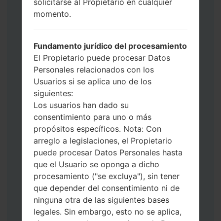
métodos:
solicitarse al Propietario en cualquier
Presione y mantenga presionados la
momento.
tecla de Encendido, el botón de Subir
volumen y la tecla de Bixby.
Fundamento jurídico del procesamiento
Presione y mantenga presionadas las
El Propietario puede procesar Datos
teclas de Subir y de Bajar volumen y
Personales relacionados con los
luego conecte un cable USB.
Usuarios si se aplica uno de los
Presione y mantenga presionados la
siguientes:
tecla de Encendido, el botón de Bajar
Los usuarios han dado su
volumen y la tecla de Inicio.
consentimiento para uno o más
Conecte un cable USB, luego
propósitos específicos. Nota: Con
mantenga presionados el botón de Bixby
arreglo a legislaciones, el Propietario
y la tecla de Bajar volumen.
puede procesar Datos Personales hasta
Presione y mantenga presionados la
que el Usuario se oponga a dicho
tecla de Encendido y el botón de Subir
procesamiento ("se excluya"), sin tener
volumen.
que depender del consentimiento ni de
Luego, conecte su dispositivo a PC, Odin
ninguna otra de las siguientes bases
debería detectar su teléfono y el número
legales. Sin embargo, esto no se aplica,
de puerto COM aparecerá en la pantalla.