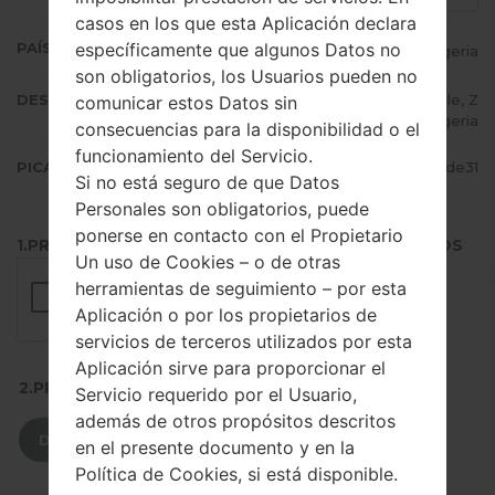
casos en los que esta Aplicación declara
específicamente que algunos Datos no
PAÍS (UN/EL PAÍS)
Nigeria
son obligatorios, los Usuarios pueden no
DESCRIPCIÓN
Etisalat, MTN Nigeria, Glo Mobile, Z
comunicar estos Datos sin
ain Nigeria
consecuencias para la disponibilidad o el
funcionamiento del Servicio.
PICADILLO
15b37d8ed58a8637dad4e91970a2de31
Si no está seguro de que Datos
Personales son obligatorios, puede
ponerse en contacto con el Propietario
1.PRESIONE EL BOTÓN PARA CARGAR LOS ARCHIVOS
Un uso de Cookies – o de otras
herramientas de seguimiento – por esta
Aplicación o por los propietarios de
servicios de terceros utilizados por esta
Aplicación sirve para proporcionar el
2.PRESIONE PARA DESCARGAR
Servicio requerido por el Usuario,
además de otros propósitos descritos
DESCARGAR
en el presente documento y en la
Política de Cookies, si está disponible.