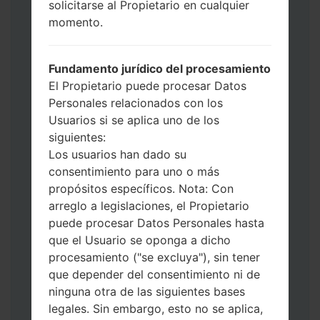
solicitarse al Propietario en cualquier
Ahora apague su teléfono y entre al Modo
momento.
de Descarga. Cómo hacer todos los
métodos:
Presione y mantenga presionados la
Fundamento jurídico del procesamiento
tecla de Encendido, el botón de Subir
El Propietario puede procesar Datos
volumen y la tecla de Bixby.
Personales relacionados con los
Presione y mantenga presionadas las
Usuarios si se aplica uno de los
teclas de Subir y de Bajar volumen y
siguientes:
luego conecte un cable USB.
Los usuarios han dado su
Presione y mantenga presionados la
consentimiento para uno o más
tecla de Encendido, el botón de Bajar
propósitos específicos. Nota: Con
volumen y la tecla de Inicio.
arreglo a legislaciones, el Propietario
Conecte un cable USB, luego
puede procesar Datos Personales hasta
mantenga presionados el botón de Bixby
que el Usuario se oponga a dicho
y la tecla de Bajar volumen.
procesamiento ("se excluya"), sin tener
Presione y mantenga presionados la
que depender del consentimiento ni de
tecla de Encendido y el botón de Subir
ninguna otra de las siguientes bases
volumen.
legales. Sin embargo, esto no se aplica,
Luego, conecte su dispositivo a PC, Odin