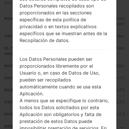
en dispositivos Samsung
aquí
Datos Personales recopilados son
proporcionados en las secciones
NOMBRE DE ARCHIVO
GT-N7000_OMN_1_2013050619465
específicas de esta política de
5_v4v4qx6h5r
privacidad o en textos explicativos
específicos que se muestran antes de la
TIPO DE FIRMWARE
4 files
Recopilación de datos.
EL TAMAÑO DEL
789.29 MiB
ARCHIVO
Los Datos Personales pueden ser
proporcionados libremente por el
MODELO
Samsung GT-N7000
Usuario o, en caso de Datos de Uso,
SISTEMA OPERATIVO
Android Jelly Bean 4.1.2
pueden ser recopilados
automáticamente cuando se usa esta
PDA/AP VERSIÓN
N7000XXLT5
Aplicación.
A menos que se especifique lo contrario,
CSC VERSIÓN
N7000OMNLT2
todos los Datos solicitados por esta
Aplicación son obligatorios y falta de
MODEM/CP VERSIÓN
N7000XXLT3
prestación de estos Datos puede
REGIÓN
IEL
imposibilitar prestación de servicios. En