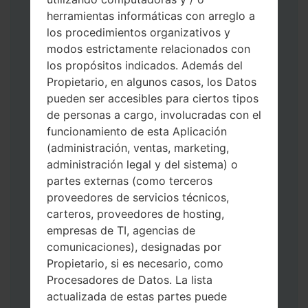
herramientas informáticas con arreglo a
los procedimientos organizativos y
modos estrictamente relacionados con
los propósitos indicados. Además del
Descargue a su PC: la última versión de
Propietario, en algunos casos, los Datos
Odin 3
.
pueden ser accesibles para ciertos tipos
A continuación, extraiga el archivo de
de personas a cargo, involucradas con el
firmware.
funcionamiento de esta Aplicación
Debe obtener 1 (si es archivo 1, elíjalo aquí)
(administración, ventas, marketing,
o 5 (si es archivo 5, selecciónelo aquí):
administración legal y del sistema) o
AP: "Sistema y Recuperación"
partes externas (como terceros
CP: "Módem y Radio"
proveedores de servicios técnicos,
CSC _ ***: "País y región y operador"
carteros, proveedores de hosting,
HOME_CSC _ ***: "País y regióny
empresas de TI, agencias de
operador"
comunicaciones), designadas por
Agregue todos los archivos a Odin 3.
Propietario, si es necesario, como
Si desea hacer clean flash, use CSC _ *** o
Procesadores de Datos. La lista
use HOME_CSC _ *** para mantener sus
actualizada de estas partes puede
datos y aplicaciones.