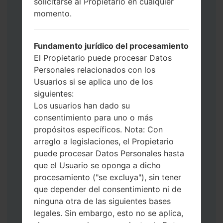
Presione y mantenga presionados la
solicitarse al Propietario en cualquier
tecla de Encendido, el botón de Subir
momento.
volumen y la tecla de Bixby.
Presione y mantenga presionadas las
Fundamento jurídico del procesamiento
teclas de Subir y de Bajar volumen y
El Propietario puede procesar Datos
luego conecte un cable USB.
Personales relacionados con los
Presione y mantenga presionados la
Usuarios si se aplica uno de los
tecla de Encendido, el botón de Bajar
siguientes:
volumen y la tecla de Inicio.
Los usuarios han dado su
Conecte un cable USB, luego
consentimiento para uno o más
mantenga presionados el botón de Bixby
propósitos específicos. Nota: Con
y la tecla de Bajar volumen.
arreglo a legislaciones, el Propietario
Presione y mantenga presionados la
puede procesar Datos Personales hasta
tecla de Encendido y el botón de Subir
que el Usuario se oponga a dicho
volumen.
procesamiento ("se excluya"), sin tener
Luego, conecte su dispositivo a PC, Odin
que depender del consentimiento ni de
debería detectar su teléfono y el número
ninguna otra de las siguientes bases
de puerto COM aparecerá en la pantalla.
legales. Sin embargo, esto no se aplica,
Especifique solo el tiempo de F.Reset y el