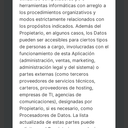
Descargue a su PC: la última versión de
herramientas informáticas con arreglo a
Odin 3
.
los procedimientos organizativos y
A continuación, extraiga el archivo de
modos estrictamente relacionados con
firmware.
los propósitos indicados. Además del
Debe obtener 1 (si es archivo 1, elíjalo aquí)
Propietario, en algunos casos, los Datos
o 5 (si es archivo 5, selecciónelo aquí):
pueden ser accesibles para ciertos tipos
AP: "Sistema y Recuperación"
de personas a cargo, involucradas con el
CP: "Módem y Radio"
funcionamiento de esta Aplicación
CSC _ ***: "País y región y operador"
(administración, ventas, marketing,
HOME_CSC _ ***: "País y regióny
administración legal y del sistema) o
operador"
partes externas (como terceros
Agregue todos los archivos a Odin 3.
proveedores de servicios técnicos,
Si desea hacer clean flash, use CSC _ *** o
carteros, proveedores de hosting,
use HOME_CSC _ *** para mantener sus
empresas de TI, agencias de
datos y aplicaciones.
comunicaciones), designadas por
Ahora apague su teléfono y entre al Modo
Propietario, si es necesario, como
de Descarga. Cómo hacer todos los
Procesadores de Datos. La lista
métodos:
actualizada de estas partes puede