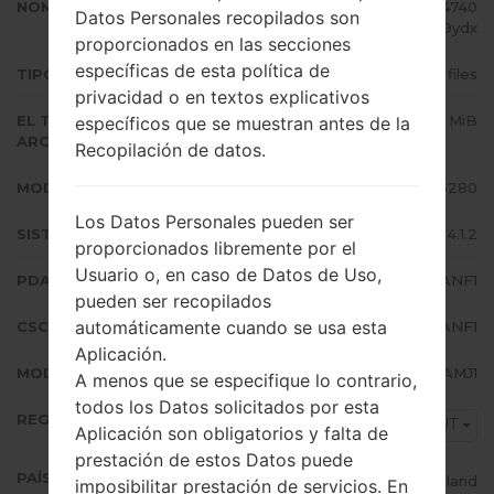
NOMBRE DE ARCHIVO
GT-S5280_AUT_1_20140709104740
Datos Personales recopilados son
_1jshy69ydx
proporcionados en las secciones
específicas de esta política de
TIPO DE FIRMWARE
4 files
privacidad o en textos explicativos
EL TAMAÑO DEL
519.33 MiB
específicos que se muestran antes de la
ARCHIVO
Recopilación de datos.
MODELO
Samsung GT-S5280
Los Datos Personales pueden ser
SISTEMA OPERATIVO
Android Jelly Bean 4.1.2
proporcionados libremente por el
Usuario o, en caso de Datos de Uso,
PDA/AP VERSIÓN
S5280XXANF1
pueden ser recopilados
automáticamente cuando se usa esta
CSC VERSIÓN
S5280AUTANF1
Aplicación.
MODEM/CP VERSIÓN
S5280XXAMJ1
A menos que se especifique lo contrario,
todos los Datos solicitados por esta
REGIÓN
AUT
Aplicación son obligatorios y falta de
prestación de estos Datos puede
PAÍS (UN/EL PAÍS)
Switzerland
imposibilitar prestación de servicios. En