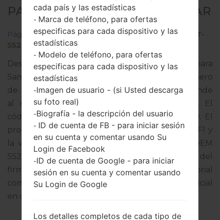
cada país y las estadísticas
PARA GT-S5280 - SAMSUNGSTAR
Marca de teléfono, para ofertas
-
especificas para cada dispositivo y las
Página principal
→
Star
→
SamsungGT-S5280
→
GT-
estadísticas
S5280_AUT_1_20140709104740_1jshy69ydx.zip
Modelo de teléfono, para ofertas
-
Descargue la última actualización de firmware para
especificas para cada dispositivo y las
Samsung Star, pero no olvide verificar si el número
estadísticas
Imagen de usuario - (si Usted descarga
de modelo de su teléfono inteligente corresponde
-
su foto real)
al número de modelo indicado % MODEL%. El
Biografía - la descripción del usuario
-
código del firmware es AUT de SWITZERLAND. El
ID de cuenta de FB - para iniciar sesión
-
producto viene con la versión PDA S5280XXANF1 y
en su cuenta y comentar usando Su
la versión CSC S5280AUTANF1,Versión de MODEM
Login de Facebook
S5280XXAMJ1. La versión del sistema operativo del
ID de cuenta de Google - para iniciar
-
firmware dado es Android Jelly Bean 4.1.2. Tutorial
sesión en su cuenta y comentar usando
completo sobre cómo actualizar el firmware oficial
Su Login de Google
en dispositivos Samsung
aquí
Los detalles completos de cada tipo de