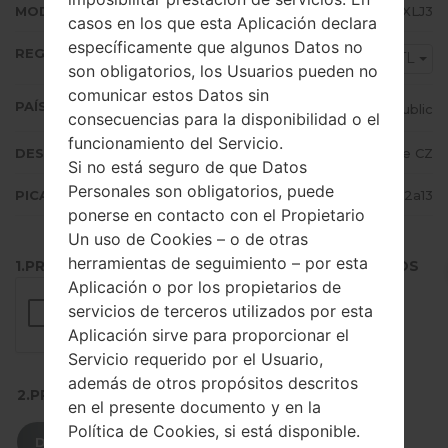
MODEM/CP VERSIÓN
S5302XXLJ3
casos en los que esta Aplicación declara
específicamente que algunos Datos no
REGIÓN
ETL
son obligatorios, los Usuarios pueden no
comunicar estos Datos sin
PAÍS (UN/EL PAÍS)
Czech Republic
consecuencias para la disponibilidad o el
funcionamiento del Servicio.
DESCRIPCIÓN
T-Mobile CZ, O2 CZ, Vodafone CZ
Si no está seguro de que Datos
Personales son obligatorios, puede
PICADILLO
517efc2875eb61a592ec2c3b99982a13
ponerse en contacto con el Propietario
Un uso de Cookies – o de otras
herramientas de seguimiento – por esta
1.PRESIONE EL BOTÓN PARA CARGAR LOS ARCHIVOS
Aplicación o por los propietarios de
servicios de terceros utilizados por esta
Aplicación sirve para proporcionar el
Servicio requerido por el Usuario,
además de otros propósitos descritos
2.PRESIONE PARA DESCARGAR
en el presente documento y en la
Política de Cookies, si está disponible.
DESCARGAR