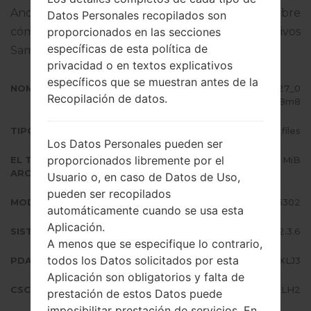
Android Gingerbread 2.3.6. Tutorial completo sobre
Datos Personales recopilados son
proporcionados en las secciones
cómo actualizar el firmware oficial en dispositivos
específicas de esta política de
Samsung
aquí
privacidad o en textos explicativos
específicos que se muestran antes de la
NOMBRE DE ARCHIVO
GT-S5302_ETL_1_20121024143127_0
Recopilación de datos.
iviq928m8
TIPO DE FIRMWARE
4 files
Los Datos Personales pueden ser
proporcionados libremente por el
EL TAMAÑO DEL
154.37 MiB
ARCHIVO
Usuario o, en caso de Datos de Uso,
pueden ser recopilados
MODELO
Samsung GT-S5302
automáticamente cuando se usa esta
Aplicación.
SISTEMA OPERATIVO
Android Gingerbread 2.3.6
A menos que se especifique lo contrario,
todos los Datos solicitados por esta
PDA/AP VERSIÓN
S5302XXLJ3
Aplicación son obligatorios y falta de
CSC VERSIÓN
S5302OXXLH2
prestación de estos Datos puede
imposibilitar prestación de servicios. En