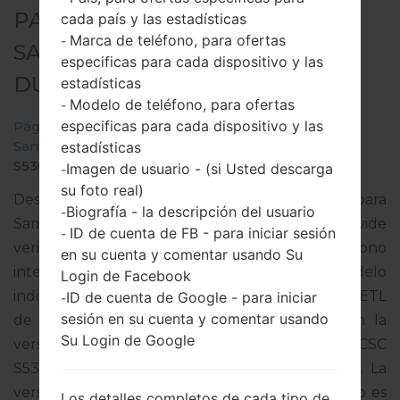
PARA GT-S5302 -
cada país y las estadísticas
Marca de teléfono, para ofertas
-
SAMSUNGGALAXY POCKET
especificas para cada dispositivo y las
DUOS
estadísticas
Modelo de teléfono, para ofertas
-
especificas para cada dispositivo y las
Página principal
→
Galaxy Pocket Duos
→
SamsungGT-S5302
→
GT-
estadísticas
S5302_ETL_1_20121024143127_0iviq928m8.zip
Imagen de usuario - (si Usted descarga
-
su foto real)
Descargue la última actualización de firmware para
Biografía - la descripción del usuario
-
Samsung Galaxy Pocket Duos, pero no olvide
ID de cuenta de FB - para iniciar sesión
-
verificar si el número de modelo de su teléfono
en su cuenta y comentar usando Su
inteligente corresponde al número de modelo
Login de Facebook
indicado % MODEL%. El código del firmware es ETL
ID de cuenta de Google - para iniciar
-
sesión en su cuenta y comentar usando
de CZECH REPUBLIC. El producto viene con la
Su Login de Google
versión PDA S5302XXLJ3 y la versión CSC
S5302OXXLH2,Versión de MODEM S5302XXLJ3. La
versión del sistema operativo del firmware dado es
Los detalles completos de cada tipo de