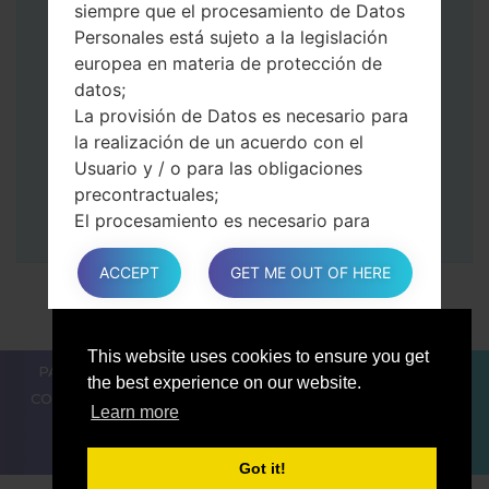
siempre que el procesamiento de Datos
volumen.
Personales está sujeto a la legislación
Luego, conecte su dispositivo a PC, Odin
europea en materia de protección de
debería detectar su teléfono y el número
datos;
de puerto COM aparecerá en la pantalla.
La provisión de Datos es necesario para
Especifique solo el tiempo de F.Reset y el
la realización de un acuerdo con el
Reinicio Automático.
Usuario y / o para las obligaciones
Finalmente, presione la tecla Comenzar.
precontractuales;
Su teléfono ahora se reiniciará y se
El procesamiento es necesario para
desconectará de la PC
cumplir con una obligación legal a la que
está sujeto el Propietario;
ACCEPT
GET ME OUT OF HERE
El procesamiento se relaciona con una
tarea realizado en el interés público o en
el ejercicio del poder público conferido
This website uses cookies to ensure you get
PARA LOS BLOGGERS
LAS NOTÍCIAS
COMPARAR
al Propietario;
the best experience on our website.
CONTACTOS
PRIVACIDAD
TÉRMINOS DE SERVICIO
En cualquier caso, el Propietario estará
Learn more
encantado de ayudar a aclarar la base
legal específica que se aplica al
Got it!
procesamiento, y en particular si la