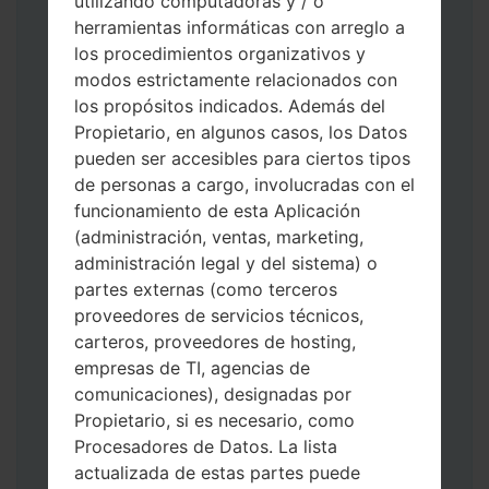
utilizando computadoras y / o
herramientas informáticas con arreglo a
los procedimientos organizativos y
modos estrictamente relacionados con
los propósitos indicados. Además del
Propietario, en algunos casos, los Datos
Descargue a su PC: la última versión de
pueden ser accesibles para ciertos tipos
Odin 3
.
de personas a cargo, involucradas con el
A continuación, extraiga el archivo de
funcionamiento de esta Aplicación
firmware.
(administración, ventas, marketing,
Debe obtener 1 (si es archivo 1, elíjalo aquí)
administración legal y del sistema) o
o 5 (si es archivo 5, selecciónelo aquí):
partes externas (como terceros
AP: "Sistema y Recuperación"
proveedores de servicios técnicos,
CP: "Módem y Radio"
carteros, proveedores de hosting,
CSC _ ***: "País y región y operador"
empresas de TI, agencias de
HOME_CSC _ ***: "País y regióny
comunicaciones), designadas por
operador"
Propietario, si es necesario, como
Agregue todos los archivos a Odin 3.
Procesadores de Datos. La lista
Si desea hacer clean flash, use CSC _ *** o
actualizada de estas partes puede