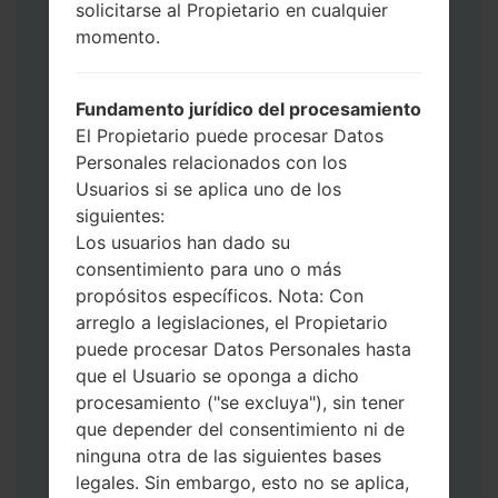
use HOME_CSC _ *** para mantener sus
solicitarse al Propietario en cualquier
datos y aplicaciones.
momento.
Ahora apague su teléfono y entre al Modo
de Descarga. Cómo hacer todos los
Fundamento jurídico del procesamiento
métodos:
El Propietario puede procesar Datos
Presione y mantenga presionados la
Personales relacionados con los
tecla de Encendido, el botón de Subir
Usuarios si se aplica uno de los
volumen y la tecla de Bixby.
siguientes:
Presione y mantenga presionadas las
Los usuarios han dado su
teclas de Subir y de Bajar volumen y
consentimiento para uno o más
luego conecte un cable USB.
propósitos específicos. Nota: Con
Presione y mantenga presionados la
arreglo a legislaciones, el Propietario
tecla de Encendido, el botón de Bajar
puede procesar Datos Personales hasta
volumen y la tecla de Inicio.
que el Usuario se oponga a dicho
Conecte un cable USB, luego
procesamiento ("se excluya"), sin tener
mantenga presionados el botón de Bixby
que depender del consentimiento ni de
y la tecla de Bajar volumen.
ninguna otra de las siguientes bases
Presione y mantenga presionados la
legales. Sin embargo, esto no se aplica,
tecla de Encendido y el botón de Subir