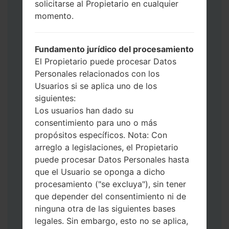
solicitarse al Propietario en cualquier
Ahora apague su teléfono y entre al Modo
momento.
de Descarga. Cómo hacer todos los
métodos:
Presione y mantenga presionados la
Fundamento jurídico del procesamiento
tecla de Encendido, el botón de Subir
El Propietario puede procesar Datos
volumen y la tecla de Bixby.
Personales relacionados con los
Presione y mantenga presionadas las
Usuarios si se aplica uno de los
teclas de Subir y de Bajar volumen y
siguientes:
luego conecte un cable USB.
Los usuarios han dado su
Presione y mantenga presionados la
consentimiento para uno o más
tecla de Encendido, el botón de Bajar
propósitos específicos. Nota: Con
volumen y la tecla de Inicio.
arreglo a legislaciones, el Propietario
Conecte un cable USB, luego
puede procesar Datos Personales hasta
mantenga presionados el botón de Bixby
que el Usuario se oponga a dicho
y la tecla de Bajar volumen.
procesamiento ("se excluya"), sin tener
Presione y mantenga presionados la
que depender del consentimiento ni de
tecla de Encendido y el botón de Subir
ninguna otra de las siguientes bases
volumen.
legales. Sin embargo, esto no se aplica,
Luego, conecte su dispositivo a PC, Odin