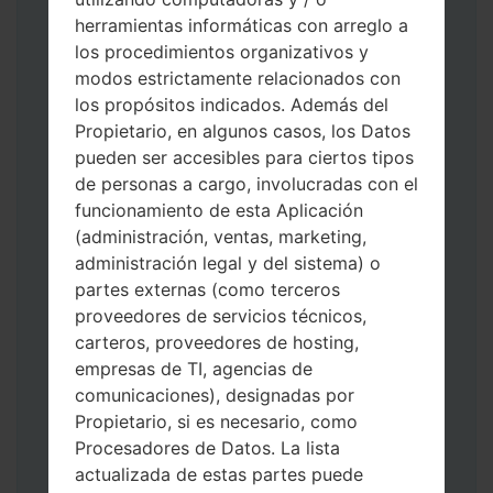
herramientas informáticas con arreglo a
los procedimientos organizativos y
modos estrictamente relacionados con
los propósitos indicados. Además del
Descargue a su PC: la última versión de
Propietario, en algunos casos, los Datos
Odin 3
.
pueden ser accesibles para ciertos tipos
A continuación, extraiga el archivo de
de personas a cargo, involucradas con el
firmware.
funcionamiento de esta Aplicación
Debe obtener 1 (si es archivo 1, elíjalo aquí)
(administración, ventas, marketing,
o 5 (si es archivo 5, selecciónelo aquí):
administración legal y del sistema) o
AP: "Sistema y Recuperación"
partes externas (como terceros
CP: "Módem y Radio"
proveedores de servicios técnicos,
CSC _ ***: "País y región y operador"
carteros, proveedores de hosting,
HOME_CSC _ ***: "País y regióny
empresas de TI, agencias de
operador"
comunicaciones), designadas por
Agregue todos los archivos a Odin 3.
Propietario, si es necesario, como
Si desea hacer clean flash, use CSC _ *** o
Procesadores de Datos. La lista
use HOME_CSC _ *** para mantener sus
actualizada de estas partes puede
datos y aplicaciones.