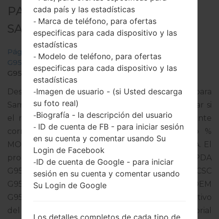
PARA SM-G955U1 -
cada país y las estadísticas
Marca de teléfono, para ofertas
-
SAMSUNGGALAXY S8 PLUS
especificas para cada dispositivo y las
estadísticas
Página principal
→
Galaxy S8 Plus
→
SamsungSM-
Modelo de teléfono, para ofertas
-
G955U1
→
SM-
especificas para cada dispositivo y las
G955U1_1_20190306151927_1amlqch64a_fac.zip
estadísticas
Imagen de usuario - (si Usted descarga
Descargue la última actualización de firmware para
-
su foto real)
Samsung Galaxy S8 Plus, pero no olvide verificar si
Biografía - la descripción del usuario
-
el número de modelo de su teléfono inteligente
ID de cuenta de FB - para iniciar sesión
-
corresponde al número de modelo indicado %
en su cuenta y comentar usando Su
MODEL%. El código del firmware es AIO de USA. El
Login de Facebook
producto viene con la versión PDA
ID de cuenta de Google - para iniciar
-
G955U1UEU5DSC1 y la versión CSC
sesión en su cuenta y comentar usando
G955U1OYM5DSC1,Versión de MODEM
Su Login de Google
G955U1UEU5DSC1. La versión del sistema operativo
del firmware dado es Android Pie 9. Tutorial
Los detalles completos de cada tipo de