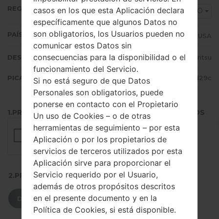
REGIÓN
casos en los que esta Aplicación declara
AIO
específicamente que algunos Datos no
son obligatorios, los Usuarios pueden no
PAÍS (UN/EL PAÍS)
USA
comunicar estos Datos sin
consecuencias para la disponibilidad o el
DESCRIPCIÓN
Anritsu
funcionamiento del Servicio.
PICADILLO
857df47fc382382bb1450f1cd6c6d29c
Si no está seguro de que Datos
Personales son obligatorios, puede
ponerse en contacto con el Propietario
1.PRESIONE EL BOTÓN PARA CARGAR LOS ARCHIVOS
Un uso de Cookies – o de otras
herramientas de seguimiento – por esta
Aplicación o por los propietarios de
servicios de terceros utilizados por esta
Aplicación sirve para proporcionar el
Servicio requerido por el Usuario,
2.PRESIONE PARA DESCARGAR
además de otros propósitos descritos
en el presente documento y en la
DESCARGAR
Política de Cookies, si está disponible.