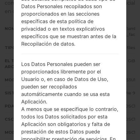
completo sobre cómo actualizar el firmware oficial
Datos Personales recopilados son
en dispositivos Samsung
aquí
proporcionados en las secciones
específicas de esta política de
privacidad o en textos explicativos
NOMBRE DE ARCHIVO
SM-G955U1_1_20190306151927_1aml
qch64a_fac
específicos que se muestran antes de la
Recopilación de datos.
TIPO DE FIRMWARE
4 files
EL TAMAÑO DEL
3.43 GiB
Los Datos Personales pueden ser
ARCHIVO
proporcionados libremente por el
Usuario o, en caso de Datos de Uso,
MODELO
Samsung SM-G955U1
pueden ser recopilados
SISTEMA OPERATIVO
Android Pie 9
automáticamente cuando se usa esta
Aplicación.
PDA/AP VERSIÓN
G955U1UEU5DSC1
A menos que se especifique lo contrario,
todos los Datos solicitados por esta
CSC VERSIÓN
G955U1OYM5DSC1
Aplicación son obligatorios y falta de
prestación de estos Datos puede
MODEM/CP VERSIÓN
G955U1UEU5DSC1
imposibilitar prestación de servicios. En