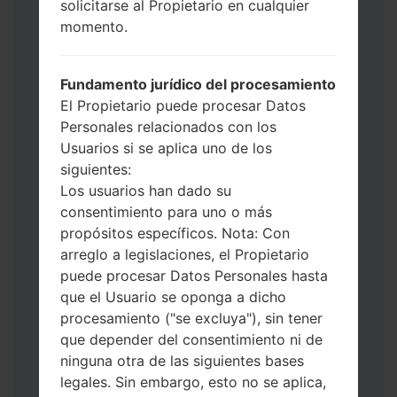
solicitarse al Propietario en cualquier
de Descarga. Cómo hacer todos los
momento.
métodos:
Presione y mantenga presionados la
tecla de Encendido, el botón de Subir
Fundamento jurídico del procesamiento
volumen y la tecla de Bixby.
El Propietario puede procesar Datos
Presione y mantenga presionadas las
Personales relacionados con los
teclas de Subir y de Bajar volumen y
Usuarios si se aplica uno de los
luego conecte un cable USB.
siguientes:
Presione y mantenga presionados la
Los usuarios han dado su
tecla de Encendido, el botón de Bajar
consentimiento para uno o más
volumen y la tecla de Inicio.
propósitos específicos. Nota: Con
Conecte un cable USB, luego
arreglo a legislaciones, el Propietario
mantenga presionados el botón de Bixby
puede procesar Datos Personales hasta
y la tecla de Bajar volumen.
que el Usuario se oponga a dicho
Presione y mantenga presionados la
procesamiento ("se excluya"), sin tener
tecla de Encendido y el botón de Subir
que depender del consentimiento ni de
volumen.
ninguna otra de las siguientes bases
Luego, conecte su dispositivo a PC, Odin
legales. Sin embargo, esto no se aplica,
debería detectar su teléfono y el número