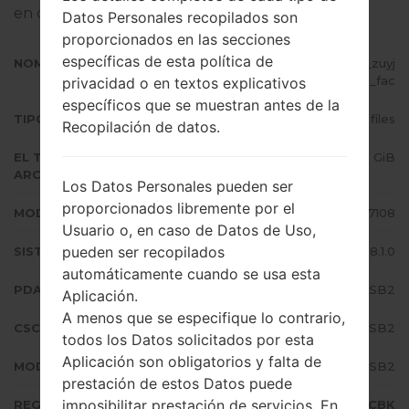
en dispositivos Samsung
aquí
Datos Personales recopilados son
proporcionados en las secciones
específicas de esta política de
NOMBRE DE ARCHIVO
SM-C7108_2_20190227135840_zuyj
dk6ez5_fac
privacidad o en textos explicativos
específicos que se muestran antes de la
TIPO DE FIRMWARE
4 files
Recopilación de datos.
EL TAMAÑO DEL
2.25 GiB
ARCHIVO
Los Datos Personales pueden ser
proporcionados libremente por el
MODELO
Samsung SM-C7108
Usuario o, en caso de Datos de Uso,
pueden ser recopilados
SISTEMA OPERATIVO
Android Oreo 8.1.0
automáticamente cuando se usa esta
PDA/AP VERSIÓN
C7108ZMU1BSB2
Aplicación.
A menos que se especifique lo contrario,
CSC VERSIÓN
C7108CBK1BSB2
todos los Datos solicitados por esta
Aplicación son obligatorios y falta de
MODEM/CP VERSIÓN
C7108ZMU1BSB2
prestación de estos Datos puede
imposibilitar prestación de servicios. En
REGIÓN
CBK