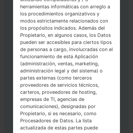
herramientas informáticas con arreglo a
los procedimientos organizativos y
modos estrictamente relacionados con
Descargue a su PC: la última versión de
los propósitos indicados. Además del
Odin 3
.
Propietario, en algunos casos, los Datos
A continuación, extraiga el archivo de
pueden ser accesibles para ciertos tipos
firmware.
de personas a cargo, involucradas con el
Debe obtener 1 (si es archivo 1, elíjalo aquí)
funcionamiento de esta Aplicación
o 5 (si es archivo 5, selecciónelo aquí):
(administración, ventas, marketing,
AP: "Sistema y Recuperación"
administración legal y del sistema) o
CP: "Módem y Radio"
partes externas (como terceros
CSC _ ***: "País y región y operador"
proveedores de servicios técnicos,
HOME_CSC _ ***: "País y regióny
carteros, proveedores de hosting,
operador"
empresas de TI, agencias de
Agregue todos los archivos a Odin 3.
comunicaciones), designadas por
Si desea hacer clean flash, use CSC _ *** o
Propietario, si es necesario, como
use HOME_CSC _ *** para mantener sus
Procesadores de Datos. La lista
datos y aplicaciones.
actualizada de estas partes puede
Ahora apague su teléfono y entre al Modo