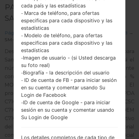
cada país y las estadísticas
PARA SM-C7108 -
Marca de teléfono, para ofertas
-
SAMSUNGGALAXY C8
especificas para cada dispositivo y las
estadísticas
Página principal
→
Galaxy C8
→
SamsungSM-C7108
→
Modelo de teléfono, para ofertas
-
SM-C7108_2_20190227135840_zuyjdk6ez5_fac.zip
especificas para cada dispositivo y las
estadísticas
Descargue la última actualización de firmware para
Imagen de usuario - (si Usted descarga
-
Samsung Galaxy C8, pero no olvide verificar si el
su foto real)
número de modelo de su teléfono inteligente
Biografía - la descripción del usuario
-
corresponde al número de modelo indicado %
ID de cuenta de FB - para iniciar sesión
-
MODEL%. El código del firmware es CBK de . El
en su cuenta y comentar usando Su
producto viene con la versión PDA
Login de Facebook
C7108ZMU1BSB2 y la versión CSC
ID de cuenta de Google - para iniciar
-
sesión en su cuenta y comentar usando
C7108CBK1BSB2,Versión de MODEM
Su Login de Google
C7108ZMU1BSB2. La versión del sistema operativo
del firmware dado es Android Oreo 8.1.0. Tutorial
completo sobre cómo actualizar el firmware oficial
Los detalles completos de cada tipo de