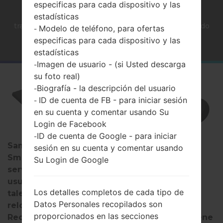
especificas para cada dispositivo y las
Página principal
→
Las notícias
→
Samsung está
estadísticas
trabajando en su propio dispositivo de rastreo llamado
Modelo de teléfono, para ofertas
-
Galaxy Smart Tag
especificas para cada dispositivo y las
estadísticas
Imagen de usuario - (si Usted descarga
-
su foto real)
Biografía - la descripción del usuario
-
ID de cuenta de FB - para iniciar sesión
-
en su cuenta y comentar usando Su
Login de Facebook
ID de cuenta de Google - para iniciar
-
Samsung anunció el lanzamiento de
sesión en su cuenta y comentar usando
SmartThings Find en octubre de 2020. El
Su Login de Google
servicio fue diseñado para facilitar a los
usuarios la búsqueda de dispositivos Galaxy,
Los detalles completos de cada tipo de
tales como teléfonos inteligentes, tabletas,
Datos Personales recopilados son
relojes inteligentes e incluso auriculares.
proporcionados en las secciones
Recientemente, un nuevo dispositivo que tiene