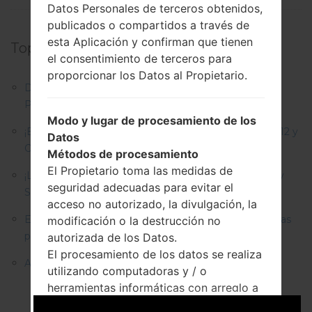
Datos Personales de terceros obtenidos,
publicados o compartidos a través de
esta Aplicación y confirman que tienen
Top Noticias:
el consentimiento de terceros para
proporcionar los Datos al Propietario.
Descripciones de regiones firmwares de Samsung
Phone
Modo y lugar de procesamiento de los
¡El Galaxy F62 ha recibido la actualización de Android 12 y
Datos
One UI 4.1!
Métodos de procesamiento
El Propietario toma las medidas de
¡La actualización de seguridad de mayo para el Galaxy
seguridad adecuadas para evitar el
S22 ya está disponible! ¡Descárgalo ahora mismo!
acceso no autorizado, la divulgación, la
En 2022, Samsung planea actualizar sus computadoras
modificación o la destrucción no
portátiles de tres maneras
autorizada de los Datos.
El procesamiento de los datos se realiza
Actualización de ficheros 2019-04-14
utilizando computadoras y / o
herramientas informáticas con arreglo a
los procedimientos organizativos y