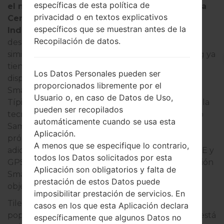
específicas de esta política de
el número de modelo EI-T5300 ha obtenido la
privacidad o en textos explicativos
Certificación de Telecomunicaciones de
específicos que se muestran antes de la
Indonesia.
Parece que la compañía ahora está
Recopilación de datos.
desarrollando su propio rastreador de objetos
similar a Tile llamado Galaxy Smart Tag. Samsung ya
tiene experiencia en la producción de tales
Los Datos Personales pueden ser
dispositivos. En 2018, la compañía lanzó
proporcionados libremente por el
SmartThings Tracker con conectividad LTE.
Usuario o, en caso de Datos de Uso,
Típicamente, los rastreadores de objetos utilizan la
pueden ser recopilados
tecnología Bluetooth para localizar objetos, pero
automáticamente cuando se usa esta
Samsung también podría proporcionar a su
Aplicación.
próximo rastreador funciones de conectividad
A menos que se especifique lo contrario,
adicionales como la banda ultra ancha (UWB), LTE y
todos los Datos solicitados por esta
GPS. Sería lógico que Samsung integrara la función
Aplicación son obligatorios y falta de
SmartThings Find en su nuevo rastreador de
prestación de estos Datos puede
objetos.
imposibilitar prestación de servicios. En
Tile es uno de los dispositivos de rastreo más
casos en los que esta Aplicación declara
populares. Y hay rumores de que incluso Apple está
específicamente que algunos Datos no