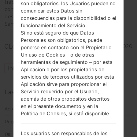
trabajando en un dispositivo similar. No dude en
son obligatorios, los Usuarios pueden no
compartir en los comentarios a continuación si
comunicar estos Datos sin
desea comprar un dispositivo de rastreo de
consecuencias para la disponibilidad o el
Samsung o no.
funcionamiento del Servicio.
Si no está seguro de que Datos
Personales son obligatorios, puede
0
Los comentarios
505
30.11.2020
ponerse en contacto con el Propietario
Un uso de Cookies – o de otras
herramientas de seguimiento – por esta
Inicie la sesión
para dejar su comentario.
Aplicación o por los propietarios de
servicios de terceros utilizados por esta
Aplicación sirve para proporcionar el
Servicio requerido por el Usuario,
Las categorías
además de otros propósitos descritos
en el presente documento y en la
Actualizaciones
(1)
Política de Cookies, si está disponible.
Regiones
(1)
Los usuarios son responsables de los
Últimas noticias
(113)