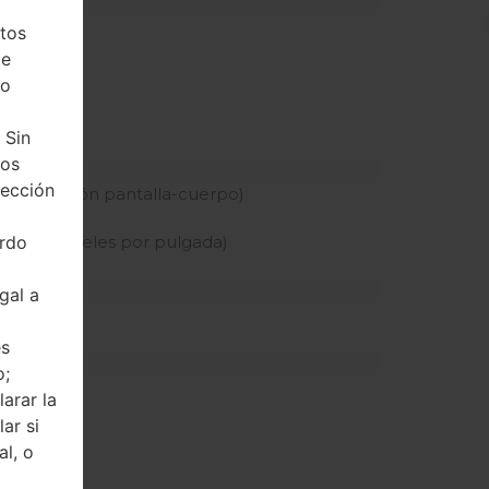
tos
de
ho
 Sin
tos
tección
.2% relación pantalla-cuerpo)
erdo
idad de píxeles por pulgada)
gal a
és
o;
arar la
ar si
al, o