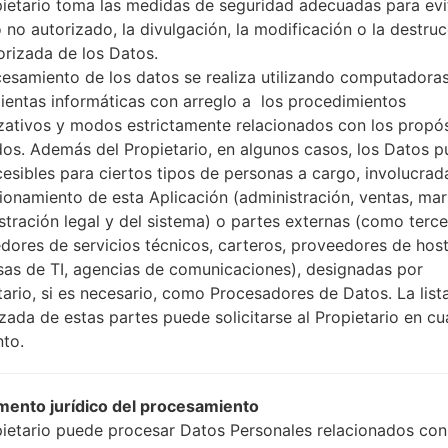
pietario toma las medidas de seguridad adecuadas para evit
 no autorizado, la divulgación, la modificación o la destru
orizada de los Datos.
cesamiento de los datos se realiza utilizando computadoras
pecificaciónSamsung SG
ientas informáticas con arreglo a los procedimientos
zativos y modos estrictamente relacionados con los propó
Modelo y sus características
dos. Además del Propietario, en algunos casos, los Datos 
SamsungSGH-D828
cesibles para ciertos tipos de personas a cargo, involucrad
Others
cionamiento de esta Aplicación (administración, ventas, mar
Abril, 2006
stración legal y del sistema) o partes externas (como terc
15.2 milímetros (0.60 pulgada
dores de servicios técnicos, carteros, proveedores de host
95 x 51 milímetros (3.74 x 2.0
as de TI, agencias de comunicaciones), designadas por
103 gramosramos (3.35 onzas
tario, si es necesario, como Procesadores de Datos. La list
-
izada de estas partes puede solicitarse al Propietario en cu
Hardware
-
to.
-
-
ento jurídico del procesamiento
80MB
microSD (ranura dedicada)
pietario puede procesar Datos Personales relacionados con