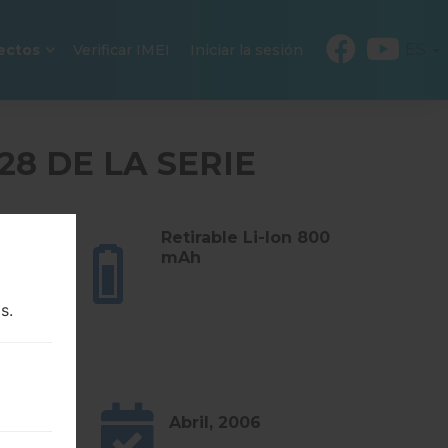
ES
ectos
Verificar IMEI
Iniciar la sesión
8 DE LA SERIE
osramos
Retirable Li-Ion 800
as)
mAh
s.
Abril, 2006