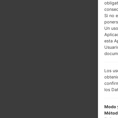
obliga
consec
Si no 
poners
Un uso
Aplica
esta A
Usuari
docume
Los us
obteni
confir
los Dat
Modo y
Métod