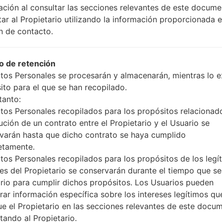
ación al consultar las secciones relevantes de este docume
tar al Propietario utilizando la información proporcionada e
n de contacto.
 de retención
tos Personales se procesarán y almacenarán, mientras lo ex
ito para el que se han recopilado.
tanto:
tos Personales recopilados para los propósitos relacionad
ución de un contrato entre el Propietario y el Usuario se
varán hasta que dicho contrato se haya cumplido
l vídeoSamsung SGH-D8
etamente.
tos Personales recopilados para los propósitos de los legí
ses del Propietario se conservarán durante el tiempo que s
rio para cumplir dichos propósitos. Los Usuarios pueden
rar información específica sobre los intereses legítimos qu
ue el Propietario en las secciones relevantes de este docu
tando al Propietario.