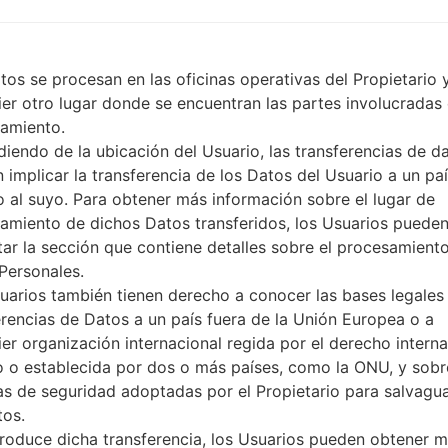
-
USB 1.1
-0
tos se procesan en las oficinas operativas del Propietario 
ier otro lugar donde se encuentran las partes involucradas 
amiento.
iendo de la ubicación del Usuario, las transferencias de d
s LGSGH-D828(Samsung S
 implicar la transferencia de los Datos del Usuario a un pa
to al suyo. Para obtener más información sobre el lugar de
amiento de dichos Datos transferidos, los Usuarios puede
tar la sección que contiene detalles sobre el procesamient
Personales.
uarios también tienen derecho a conocer las bases legales 
erencias de Datos a un país fuera de la Unión Europea o a
ier organización internacional regida por el derecho interna
o o establecida por dos o más países, como la ONU, y sobr
s de seguridad adoptadas por el Propietario para salvagu
tos.
produce dicha transferencia, los Usuarios pueden obtener 