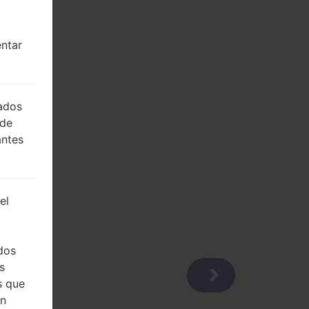
entar
lados
 de
antes
el
dos
s
s que
on