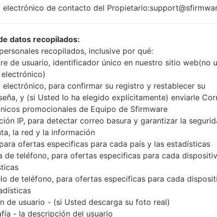
 electrónico de contacto del Propietario:support@sfirmwa
de datos recopilados:
Buy accessories on
personales recopilados, inclusive por qué:
e de usuario, identificador único en nuestro sitio web(no 
 electrónico)
 electrónico, para confirmar su registro y restablecer su
Página principal
→
Serie
→
Others
→
SamsungSGH-D828
seña, y (si Usted lo ha elegido explícitamente) enviarle Cor
ónicos promocionales de Equipo de Sfirmware
ción IP, para detectar correo basura y garantizar la seguri
ta, la red y la información
 para ofertas especificas para cada país y las estadísticas
 resumenSamsung SGH-D
 de teléfono, para ofertas especificas para cada dispositiv
sticas
o de teléfono, para ofertas especificas para cada disposit
adísticas
 de usuario - (si Usted descarga su foto real)
Comparar
fía - la descripción del usuario