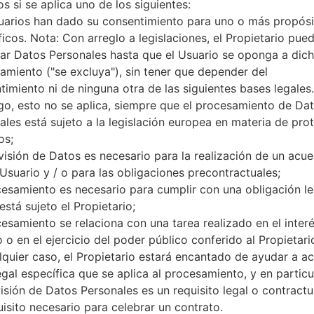
Red y Datos
s si se aplica uno de los siguientes:
Mini-SIM
uarios han dado su consentimiento para uno o más propósi
GSM 850/900/1800/1900MHz
ficos. Nota: Con arreglo a legislaciones, el Propietario pue
-
ar Datos Personales hasta que el Usuario se oponga a dic
-
amiento ("se excluya"), sin tener que depender del
-
timiento ni de ninguna otra de las siguientes bases legales.
GPRS/EDGE
o, esto no se aplica, siempre que el procesamiento de Da
Pantalla
ales está sujeto a la legislación europea en materia de pro
2.1 pulgadas, 32 x 42 mm (~28
os;
TFT
visión de Datos es necesario para la realización de un acu
240 x 320 píxeles (~190 dens
256K colores
 Usuario y / o para las obligaciones precontractuales;
Batería y Teclado
cesamiento es necesario para cumplir con una obligación le
Retirable Li-Ion 800 mAh
está sujeto el Propietario;
Sí
cesamiento se relaciona con una tarea realizado en el inter
Interfaces
 o en el ejercicio del poder público conferido al Propietari
-
lquier caso, el Propietario estará encantado de ayudar a acl
v.1.2, A2DP
egal específica que se aplica al procesamiento, y en particul
-
visión de Datos Personales es un requisito legal o contractu
-
uisito necesario para celebrar un contrato.
-