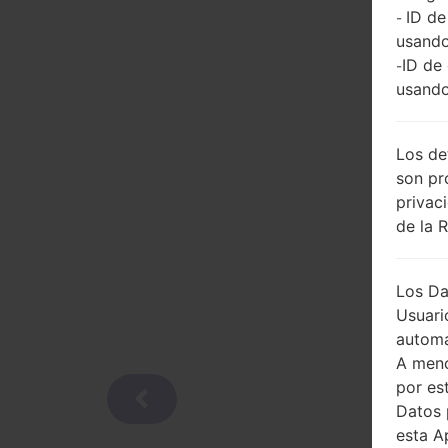
ID de
-
usando
ID de
-
usando
Los de
son pr
privac
de la 
Los Da
Usuari
automá
A meno
por es
Datos 
esta A