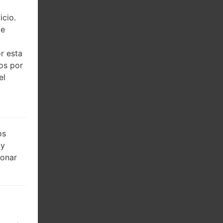
icio.
de
r esta
dos por
el
os
 y
ionar