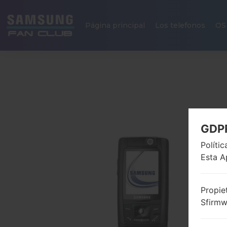
Página principal
Los telefonos
OS
GDP
Políti
Esta A
Propie
Sfirm