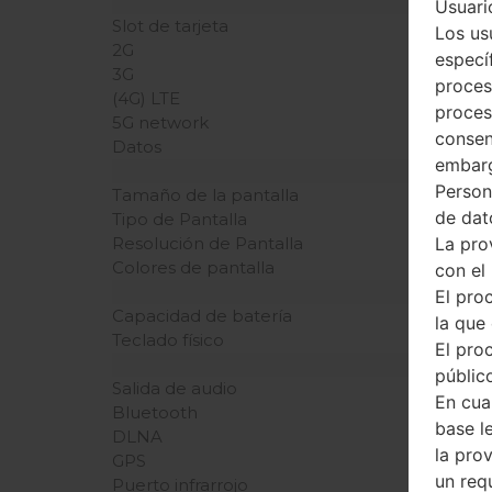
Usuario
Slot de tarjeta
Los us
2G
especí
3G
proces
(4G) LTE
proces
5G network
consen
Datos
embarg
Person
Tamaño de la pantalla
de dat
Tipo de Pantalla
La pro
Resolución de Pantalla
Colores de pantalla
con el
El pro
Capacidad de batería
la que 
Teclado físico
El pro
público
Salida de audio
En cua
Bluetooth
base l
DLNA
la pro
GPS
un req
Puerto infrarrojo