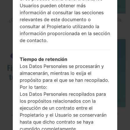
Usuarios pueden obtener más
información al consultar las secciones
relevantes de este documento o
¿Cómo Activar las Opciones de Desarrollador y la
consultar al Propietario utilizando la
Depuración USB en Samsung?
información proporcionada en la sección
de contacto.
Tiempo de retención
Los Datos Personales se procesarán y
almacenarán, mientras lo exija el
propósito para el que se han recopilado.
Por lo tanto:
Los Datos Personales recopilados para
los propósitos relacionados con la
ejecución de un contrato entre el
¿Cómo instalar Firmware Oficial en el teléfono
Propietario y el Usuario se conservarán
inteligente de Samsung mediante Odin?
hasta que dicho contrato se haya
cumplido completamente.