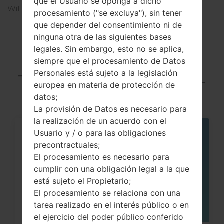
que el Usuario se oponga a dicho
WiFi
-0
procesamiento ("se excluya"), sin tener
que depender del consentimiento ni de
ninguna otra de las siguientes bases
legales. Sin embargo, esto no se aplica,
Articles LGSGH-
siempre que el procesamiento de Datos
Personales está sujeto a la legislación
T408(Samsung SGH-
europea en materia de protección de
T408)
datos;
La provisión de Datos es necesario para
la realización de un acuerdo con el
Usuario y / o para las obligaciones
06
MAY
precontractuales;
El procesamiento es necesario para
cumplir con una obligación legal a la que
está sujeto el Propietario;
El procesamiento se relaciona con una
tarea realizado en el interés público o en
el ejercicio del poder público conferido