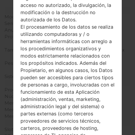
acceso no autorizado, la divulgación, la
Modelo y sus características
modificación o la destrucción no
Modelo
SamsungSGH-T408
autorizada de los Datos.
Serie
Others
El procesamiento de los datos se realiza
Anunciado
2002
utilizando computadoras y / o
Profundidad
21 milímetros (0.83
herramientas informáticas con arreglo a
pulgadas)
los procedimientos organizativos y
Tamaño (dimensiones)
80 x 42 milímetros (3.15 x
modos estrictamente relacionados con
1.65 pulgadas)
los propósitos indicados. Además del
Peso
80 gramosramos (2.82
onzas)
Propietario, en algunos casos, los Datos
Sistema de operación
-
pueden ser accesibles para ciertos tipos
Hardware
de personas a cargo, involucradas con el
Procesador
-
funcionamiento de esta Aplicación
Núcleos de UCP
-
(administración, ventas, marketing,
Memoria RAM
-
administración legal y del sistema) o
Memoria interna
-
partes externas (como terceros
Memoria externa
-
proveedores de servicios técnicos,
Red y Datos
carteros, proveedores de hosting,
Slot de tarjeta
Mini-SIM