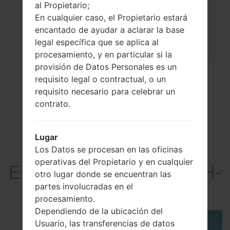
al Propietario;
¿Cómo restablecer datos de fábrica
En cualquier caso, el Propietario estará
encantado de ayudar a aclarar la base
a través del código...
legal específica que se aplica al
procesamiento, y en particular si la
provisión de Datos Personales es un
requisito legal o contractual, o un
requisito necesario para celebrar un
contrato.
Lugar
Los Datos se procesan en las oficinas
operativas del Propietario y en cualquier
El vídeoSamsung SGH-
otro lugar donde se encuentran las
T408
partes involucradas en el
procesamiento.
Dependiendo de la ubicación del
Usuario, las transferencias de datos