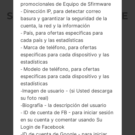
promocionales de Equipo de Sfirmware
Dirección IP, para detectar correo
-
SAMSUNG SGH-T408 DE
basura y garantizar la seguridad de la
cuenta, la red y la información
LA SERIE
País, para ofertas especificas para
-
cada país y las estadísticas
Marca de teléfono, para ofertas
-
especificas para cada dispositivo y las
estadísticas
Modelo de teléfono, para ofertas
-
-
-
especificas para cada dispositivo y las
128 x 144 píxeles
-
estadísticas
Imagen de usuario - (si Usted descarga
-
su foto real)
Biografía - la descripción del usuario
-
ID de cuenta de FB - para iniciar sesión
-
en su cuenta y comentar usando Su
80 gramosramos
Retirable Li-Ion
Login de Facebook
(2.82 onzas)
900 mAh
ID de cuenta de Google - para iniciar
-