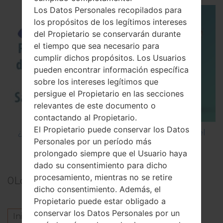
Los Datos Personales recopilados para
los propósitos de los legítimos intereses
del Propietario se conservarán durante
el tiempo que sea necesario para
cumplir dichos propósitos. Los Usuarios
pueden encontrar información específica
sobre los intereses legítimos que
persigue el Propietario en las secciones
relevantes de este documento o
contactando al Propietario.
El Propietario puede conservar los Datos
¿Cómo restablecer datos de fábrica a través del
Personales por un período más
código en Samsung Star 3 GT-S5222?
prolongado siempre que el Usuario haya
dado su consentimiento para dicho
procesamiento, mientras no se retire
0
Los comentarios
dicho consentimiento. Además, el
Propietario puede estar obligado a
conservar los Datos Personales por un
Inicie la sesión
para dejar su comentario.