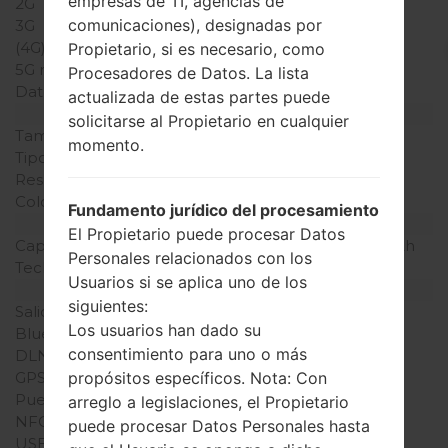
empresas de TI, agencias de
2G
GSM 900/1800MHz
comunicaciones), designadas por
3G
-
(4G) LTE
-
Propietario, si es necesario, como
5G network
-
Procesadores de Datos. La lista
Datos
-
actualizada de estas partes puede
Pantalla
solicitarse al Propietario en cualquier
Tamaño de la pantalla
-
momento.
Tipo de Pantalla
TFT
Resolución de Pantalla
128 x 144 píxeles
Colores de pantalla
65K colores
Fundamento jurídico del procesamiento
Batería y Teclado
El Propietario puede procesar Datos
Capacidad de batería
Retirable Li-Ion 900 mAh
Personales relacionados con los
Teclado físico
Sí
Usuarios si se aplica uno de los
Interfaces
siguientes:
Salida de audio
-
Los usuarios han dado su
Bluetooth
-0
consentimiento para uno o más
DLNA
-
GPS
-
propósitos específicos. Nota: Con
Puerto infrarrojo
-
arreglo a legislaciones, el Propietario
NFC
-
puede procesar Datos Personales hasta
USB
USB 1.1