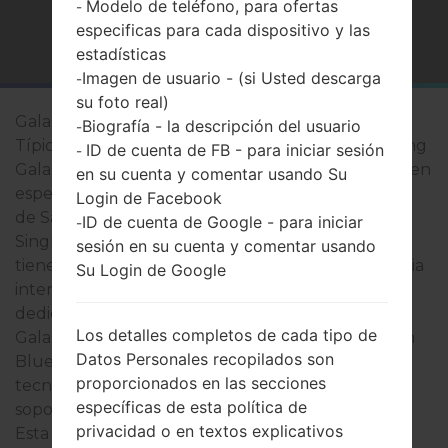
Modelo de teléfono, para ofertas
-
especificas para cada dispositivo y las
Página principal
→
Serie
→
Galaxy Ace Duos
estadísticas
Imagen de usuario - (si Usted descarga
-
su foto real)
Galaxy Ace Duos
Biografía - la descripción del usuario
-
Típicamente, los dispositivos de la serie de Samsung
ID de cuenta de FB - para iniciar sesión
-
Galaxy Ace Duos son similares en apariencia y tienen
en su cuenta y comentar usando Su
especificaciones comunes. Los modelos de la serie
Login de Facebook
de Samsung Galaxy Ace Duos se ejecuta en un
ID de cuenta de Google - para iniciar
-
Single-core 832MHz, Broadcom BCM21553 que
sesión en su cuenta y comentar usando
tiene on 512MB de RAM. Tienen 4GB de la memoria
Su Login de Google
interna y soportan microSD, hasta 32 GB (ranura
dedicada). Los dispositivos de la serie de Samsung
Los detalles completos de cada tipo de
Galaxy Ace Duos tienen un 3.5mm jack y soportan
Datos Personales recopilados son
Bluetooth versión 3.1, A2DP, también tienen la
proporcionados en las secciones
tecnología de GPS de Sí A-GPS. El puerto USB
específicas de esta política de
soporta microUSB 2.0, así como Wi-Fi 802.11 b/g/n.
privacidad o en textos explicativos
Esta serie usa la pantalla de 3.5 pulgadas (~53%