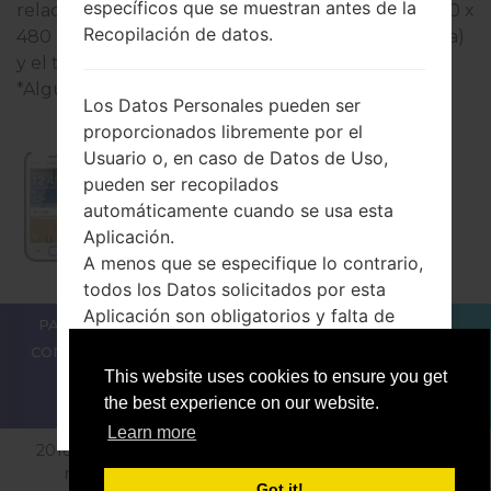
específicos que se muestran antes de la
relación pantalla-cuerpo) con la resolución de 320 x
Recopilación de datos.
480 píxeles (~176 densidad de píxeles por pulgada)
y el tipo de pantalla TFT pantalla tactil capacitiva.
*Algunos datos pueden diferir.
Los Datos Personales pueden ser
proporcionados libremente por el
Usuario o, en caso de Datos de Uso,
pueden ser recopilados
Samsung GT-S6352
automáticamente cuando se usa esta
Aplicación.
A menos que se especifique lo contrario,
todos los Datos solicitados por esta
Aplicación son obligatorios y falta de
PARA LOS BLOGGERS
LAS NOTÍCIAS
COMPARAR
prestación de estos Datos puede
CONTACTOS
PRIVACIDAD
TÉRMINOS DE SERVICIO
imposibilitar prestación de servicios. En
This website uses cookies to ensure you get
casos en los que esta Aplicación declara
the best experience on our website.
ACCEPT
GET ME OUT OF HERE
específicamente que algunos Datos no
Learn more
son obligatorios, los Usuarios pueden no
2018-2026 © sfirmware.com |Todos los derechos están
comunicar estos Datos sin
reservados.
Privacidad
Alimentado por:
Etnosoft
Got it!