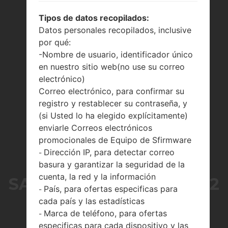
Tipos de datos recopilados:
Datos personales recopilados, inclusive
por qué:
-Nombre de usuario, identificador único
en nuestro sitio web(no use su correo
electrónico)
Correo electrónico, para confirmar su
registro y restablecer su contraseña, y
(si Usted lo ha elegido explícitamente)
enviarle Correos electrónicos
promocionales de Equipo de Sfirmware
Dirección IP, para detectar correo
-
LA SERIE
basura y garantizar la seguridad de la
cuenta, la red y la información
SAMSUNGGALAXY TAB 2
País, para ofertas especificas para
-
cada país y las estadísticas
7.0
Marca de teléfono, para ofertas
-
especificas para cada dispositivo y las