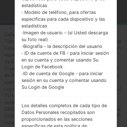
estadísticas
Página principal
→
Serie
→
Galaxy Tab 2 7.0
Modelo de teléfono, para ofertas
-
especificas para cada dispositivo y las
estadísticas
Imagen de usuario - (si Usted descarga
-
Galaxy Tab 2 7.0
su foto real)
Típicamente, los dispositivos de la serie de Samsung
Biografía - la descripción del usuario
-
Galaxy Tab 2 7.0 son similares en apariencia y tienen
ID de cuenta de FB - para iniciar sesión
-
especificaciones comunes. Los modelos de la serie
en su cuenta y comentar usando Su
de Samsung Galaxy Tab 2 7.0 se ejecuta en un
Login de Facebook
Dual-core 1.0Ghz, TI OMAP 4430 que tiene on 1GB
ID de cuenta de Google - para iniciar
-
de RAM. Tienen 8/16/32GB de la memoria interna y
sesión en su cuenta y comentar usando
soportan microSD, hasta 32GB (ranura dedicada).
Su Login de Google
Los dispositivos de la serie de Samsung Galaxy Tab 2
7.0 tienen un 3.5mm jack y soportan Bluetooth
versión 3.1, A2DP, también tienen la tecnología de
Los detalles completos de cada tipo de
GPS de Sí A-GPS, GLONASS. El puerto USB soporta
Datos Personales recopilados son
USB 2.0, USB Host, así como Wi-Fi 802.11 b/g/n, Wi-Fi
proporcionados en las secciones
Direct, hotspot. Esta serie usa la pantalla de 7.0
específicas de esta política de