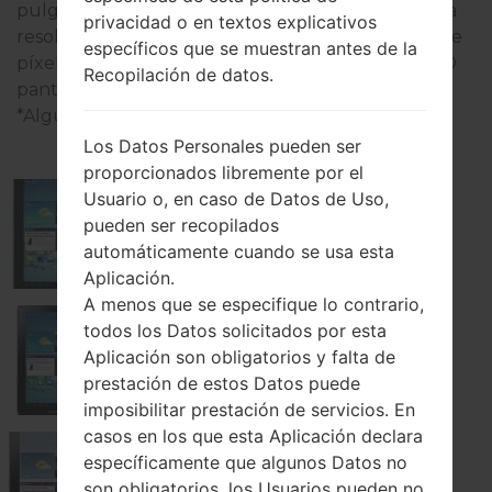
pulgadas (~58.2% relación pantalla-cuerpo) con la
privacidad o en textos explicativos
resolución de 600 x 1024 píxeles (~170 densidad de
específicos que se muestran antes de la
píxeles por pulgada) y el tipo de pantalla PLS LCD
Recopilación de datos.
pantalla tactil capacitiva.
*Algunos datos pueden diferir.
Los Datos Personales pueden ser
proporcionados libremente por el
Usuario o, en caso de Datos de Uso,
pueden ser recopilados
Samsung GT-P3100
automáticamente cuando se usa esta
Aplicación.
A menos que se especifique lo contrario,
todos los Datos solicitados por esta
Aplicación son obligatorios y falta de
Samsung GT-P3100B
prestación de estos Datos puede
imposibilitar prestación de servicios. En
casos en los que esta Aplicación declara
específicamente que algunos Datos no
Samsung GT-P3105
son obligatorios, los Usuarios pueden no