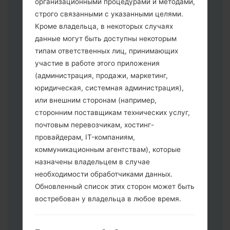
организационными процедурами и методами,
строго связанными с указанными целями.
Кроме владельца, в некоторых случаях
данные могут быть доступны некоторым
Скачайте на свой ПК:
Odin 3
.
типам ответственных лиц, принимающих
Далее загрузите и распакуйте файл
участие в работе этого приложения
прошивки.
(администрация, продажи, маркетинг,
Вам необходимо 1 (Выбрать 1 файл
юридическая, системная администрация),
прошивки здесь) или 5 (Выбрать 5
или внешним сторонам (например,
файл прошивки здесь) файлов для
сторонним поставщикам технических услуг,
прошивки:
почтовым перевозчикам, хостинг-
AP: "System & Recovery"
провайдерам, IT-компаниям,
CP: "Modem & Radio"
коммуникационным агентствам), которые
CSC _ ***: "Country & Region & Operator"
назначены владельцем в случае
HOME_CSC _ ***: "Country & Region &
необходимости обработчиками данных.
Operator"
Обновленный список этих сторон может быть
Добавьте все файлы в программу Odin
востребован у владельца в любое время.
3.
Если вы хотите прошить телефон и
сбросить к заводским настройкам