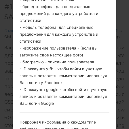
#11868 ДЛЯ SM-G532M -
- бренд телефона, для специальных
предложений для каждого устройства и
SAMSUNGGALAXY J2 PRIME
статистики
- модель телефона, для специальных
Главная
→
Galaxy J2 Prime
→
SamsungSM-G532M
→
предложений для каждого устройства и
SM-G532M_1_20170728085913_e5bwfnw2q6_fac.zip
статистики
Загрузите последнее обновление прошивки
- изображение пользователя - (если вы
загрузите свое настоящее фото)
для Samsung Galaxy J2 Prime, но не забудьте
- биографию - описание пользователя
проверить, соответствует ли номер модели
- ID аккаунта у fb - чтобы войти в учетную
вашего смартфона указанному SM-G532M. Код
запись и оставлять комментарии, используя
прошивки TNX для NEW ZEALAND. Продукт
Ваш логин у Facebook
поставляется с версией PDA G532MUMU1AQG5 и
- ID аккаунта google - чтобы войти в учетную
версия CSC G532MTNX1AQG1, MODEM версия
запись и оставлять комментарии, используя
G532MUBU1AQF1. Версия операционной
Ваш логин Google
системы данной прошивки Android Marshmallow
6.0.1. Подробная инструкция, как прошить
Подробная информация о каждом типе
стоковую прошивку на устройства Samsung
собираемых персональных данных