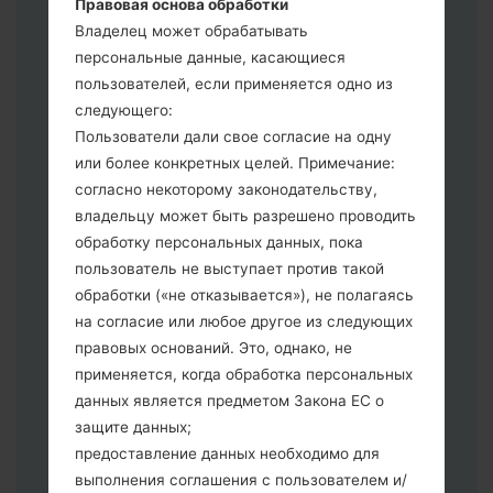
Правовая основа обработки
выберите CSC _ ***, в другом случае
Владелец может обрабатывать
выберите HOME_CSC _ *** для
персональные данные, касающиеся
сохранения Ваших данных.
пользователей, если применяется одно из
Теперь выключите устройство и
следующего:
войдите в "Download" режим. Все
Пользователи дали свое согласие на одну
методы как это сделать:
или более конкретных целей. Примечание:
Нажмите и удерживайте клавиши:
согласно некоторому законодательству,
питание, громкости и Bixbi.
владельцу может быть разрешено проводить
Нажмите и удерживайте клавиши:
обработку персональных данных, пока
регулировки громкости. Подключив
пользователь не выступает против такой
телефон к ПК используя USB кабель.
обработки («не отказывается»), не полагаясь
Нажмите и удерживайте клавиши:
на согласие или любое другое из следующих
питание, громкости и домой.
правовых оснований. Это, однако, не
Подключите USB кабель и нажмите
применяется, когда обработка персональных
клавиши: уменьшение звука и Bixbi.
данных является предметом Закона ЕС о
Нажмите и удерживайте клавиши:
защите данных;
питания и увеличения громкости
предоставление данных необходимо для
Далее подключите к компьютеру,
выполнения соглашения с пользователем и/