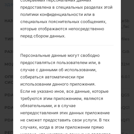
здесь
предоставлена в специальных разделах этой
политики конфиденциальности или в
НАЗВАНИЕ ФАЙЛА
SM-G532M_1_20170728085913_e5b
специальных пояснительных сообщениях,
wfnw2q6_fac
которые отображаются непосредственно
перед сбором данных.
ТИП ПРОШИВКИ
4 files
РАЗМЕР ФАЙЛА
1.42 GiB
Персональные данные могут свободно
предоставляться пользователем или, в
МОДЕЛЬ
Samsung SM-G532M
случае с данными об использовании,
ОПЕРАЦИОННАЯ
Android Marshmallow 6.0.1
собираться автоматически при
СИСТЕМА
использовании данного приложения.
Если не указано иное, все данные, которые
PDA/AP ВЕРСИЯ
G532MUMU1AQG5
требуются этим приложением, являются
обязательными, и в случае
PDA/AP ВЕРСИЯ
G532MTNX1AQG1
непредоставления этих данных приложение
не сможет предоставить свои услуги. В тех
PDA/AP ВЕРСИЯ
G532MUBU1AQF1
случаях, когда в этом приложении прямо
РЕГИОН