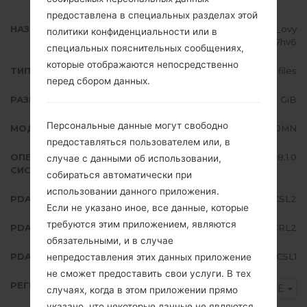
предоставлена в специальных разделах этой
НАЗВАНИЕ ФАЙЛА
SM-J710MN_1_20191228020154_ovy
политики конфиденциальности или в
qjz7hv6
специальных пояснительных сообщениях,
которые отображаются непосредственно
ТИП ПРОШИВКИ
4 files
перед сбором данных.
РАЗМЕР ФАЙЛА
1.8 GiB
Персональные данные могут свободно
МОДЕЛЬ
Samsung SM-J710MN
предоставляться пользователем или, в
ОПЕРАЦИОННАЯ
Android Oreo 8.1.0
случае с данными об использовании,
СИСТЕМА
собираться автоматически при
использовании данного приложения.
PDA/AP ВЕРСИЯ
J710MNVJS4CSL2
Если не указано иное, все данные, которые
требуются этим приложением, являются
PDA/AP ВЕРСИЯ
J710MNTCE4CRL2
обязательными, и в случае
PDA/AP ВЕРСИЯ
J710MNUBS4CSL1
непредоставления этих данных приложение
не сможет предоставить свои услуги. В тех
РЕГИОН
TCE
случаях, когда в этом приложении прямо
указано, что некоторые данные не являются