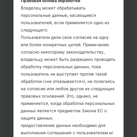
Правовая основа обработки
выберите HOME_CSC _ *** для
Владелец может обрабатывать
сохранения Ваших данных.
персональные данные, касающиеся
Теперь выключите устройство и
пользователей, если применяется одно из
войдите в "Download" режим. Все
следующего:
методы как это сделать:
Пользователи дали свое согласие на одну
Нажмите и удерживайте клавиши:
или более конкретных целей. Примечание:
питание, громкости и Bixbi.
согласно некоторому законодательству,
Нажмите и удерживайте клавиши:
владельцу может быть разрешено проводить
регулировки громкости. Подключив
обработку персональных данных, пока
телефон к ПК используя USB кабель.
пользователь не выступает против такой
Нажмите и удерживайте клавиши:
обработки («не отказывается»), не полагаясь
питание, громкости и домой.
на согласие или любое другое из следующих
Подключите USB кабель и нажмите
правовых оснований. Это, однако, не
клавиши: уменьшение звука и Bixbi.
применяется, когда обработка персональных
Нажмите и удерживайте клавиши:
данных является предметом Закона ЕС о
питания и увеличения громкости
защите данных;
Далее подключите к компьютеру,
предоставление данных необходимо для
программа Odin должна определить
выполнения соглашения с пользователем и/
Ваш девайс и "COM port number"