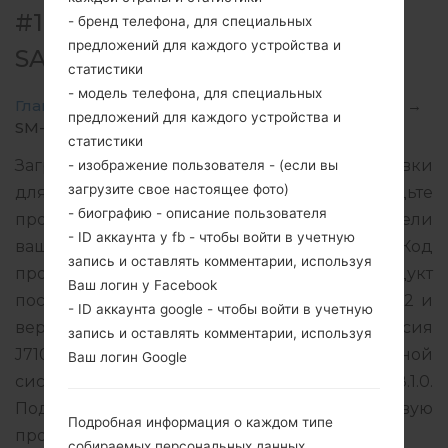
#126036 ДЛЯ SM-J710MN -
- бренд телефона, для специальных
предложений для каждого устройства и
SAMSUNGGALAXY J7 2016
статистики
- модель телефона, для специальных
Главная
→
Galaxy J7 2016
→
SamsungSM-J710MN
→
предложений для каждого устройства и
SM-J710MN_1_20191228020154_ovyqjz7hv6.zip
статистики
Загрузите последнее обновление прошивки
- изображение пользователя - (если вы
загрузите свое настоящее фото)
для Samsung Galaxy J7 2016, но не забудьте
- биографию - описание пользователя
проверить, соответствует ли номер модели
- ID аккаунта у fb - чтобы войти в учетную
вашего смартфона указанному SM-J710MN. Код
запись и оставлять комментарии, используя
прошивки TCE для MEXICO. Продукт
Ваш логин у Facebook
поставляется с версией PDA J710MNVJS4CSL2 и
- ID аккаунта google - чтобы войти в учетную
версия CSC J710MNTCE4CRL2, MODEM версия
запись и оставлять комментарии, используя
J710MNUBS4CSL1. Версия операционной
Ваш логин Google
системы данной прошивки Android Oreo 8.1.0.
Подробная инструкция, как прошить стоковую
Подробная информация о каждом типе
прошивку на устройства Samsung
здесь
собираемых персональных данных