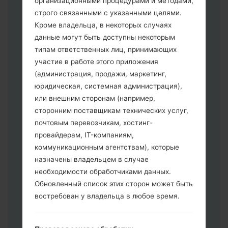
организационными процедурами и методами,
строго связанными с указанными целями.
Кроме владельца, в некоторых случаях
Скачайте на свой ПК:
Odin 3
.
данные могут быть доступны некоторым
Далее загрузите и распакуйте файл
типам ответственных лиц, принимающих
прошивки.
участие в работе этого приложения
Вам необходимо 1 (Выбрать 1 файл
(администрация, продажи, маркетинг,
прошивки здесь) или 5 (Выбрать 5
юридическая, системная администрация),
файл прошивки здесь) файлов для
или внешним сторонам (например,
прошивки:
сторонним поставщикам технических услуг,
AP: "System & Recovery"
почтовым перевозчикам, хостинг-
CP: "Modem & Radio"
провайдерам, IT-компаниям,
CSC _ ***: "Country & Region & Operator"
коммуникационным агентствам), которые
HOME_CSC _ ***: "Country & Region &
назначены владельцем в случае
Operator"
необходимости обработчиками данных.
Добавьте все файлы в программу Odin
Обновленный список этих сторон может быть
3.
востребован у владельца в любое время.
Если вы хотите прошить телефон и
сбросить к заводским настройкам
выберите CSC _ ***, в другом случае