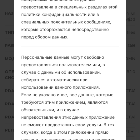
предоставлена в специальных разделах этой
НАЗВАНИЕ ФАЙЛА
SM-J710MN_1_20200201020454_ur
политики конфиденциальности или в
8m2v1j3d
специальных пояснительных сообщениях,
которые отображаются непосредственно
ТИП ПРОШИВКИ
4 files
перед сбором данных.
РАЗМЕР ФАЙЛА
1.64 GiB
Персональные данные могут свободно
МОДЕЛЬ
Samsung SM-J710MN
предоставляться пользователем или, в
ОПЕРАЦИОННАЯ
Android Oreo 8.1.0
случае с данными об использовании,
СИСТЕМА
собираться автоматически при
использовании данного приложения.
PDA/AP ВЕРСИЯ
J710MNUBU4CTA1
Если не указано иное, все данные, которые
требуются этим приложением, являются
PDA/AP ВЕРСИЯ
J710MNUWM4CTA1
обязательными, и в случае
PDA/AP ВЕРСИЯ
J710MNUBU4CTA1
непредоставления этих данных приложение
не сможет предоставить свои услуги. В тех
РЕГИОН
BVT
случаях, когда в этом приложении прямо
указано, что некоторые данные не являются