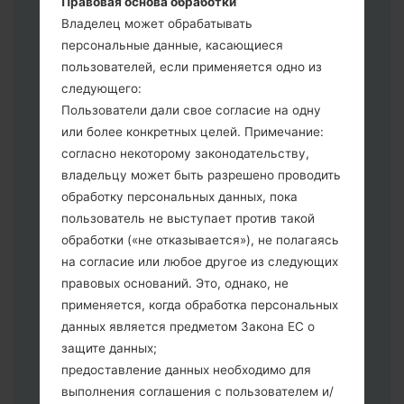
Правовая основа обработки
выберите HOME_CSC _ *** для
Владелец может обрабатывать
сохранения Ваших данных.
персональные данные, касающиеся
Теперь выключите устройство и
пользователей, если применяется одно из
войдите в "Download" режим. Все
следующего:
методы как это сделать:
Пользователи дали свое согласие на одну
Нажмите и удерживайте клавиши:
или более конкретных целей. Примечание:
питание, громкости и Bixbi.
согласно некоторому законодательству,
Нажмите и удерживайте клавиши:
владельцу может быть разрешено проводить
регулировки громкости. Подключив
обработку персональных данных, пока
телефон к ПК используя USB кабель.
пользователь не выступает против такой
Нажмите и удерживайте клавиши:
обработки («не отказывается»), не полагаясь
питание, громкости и домой.
на согласие или любое другое из следующих
Подключите USB кабель и нажмите
правовых оснований. Это, однако, не
клавиши: уменьшение звука и Bixbi.
применяется, когда обработка персональных
Нажмите и удерживайте клавиши:
данных является предметом Закона ЕС о
питания и увеличения громкости
защите данных;
Далее подключите к компьютеру,
предоставление данных необходимо для
программа Odin должна определить
выполнения соглашения с пользователем и/
Ваш девайс и "COM port number"