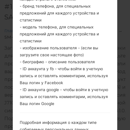
#133291 ДЛЯ SM-J710MN -
- бренд телефона, для специальных
предложений для каждого устройства и
SAMSUNGGALAXY J7 2016
статистики
- модель телефона, для специальных
Главная
→
Galaxy J7 2016
→
SamsungSM-J710MN
→
предложений для каждого устройства и
SM-J710MN_1_20200201020454_ur8m2v1j3d.zip
статистики
Загрузите последнее обновление прошивки
- изображение пользователя - (если вы
загрузите свое настоящее фото)
для Samsung Galaxy J7 2016, но не забудьте
- биографию - описание пользователя
проверить, соответствует ли номер модели
- ID аккаунта у fb - чтобы войти в учетную
вашего смартфона указанному SM-J710MN. Код
запись и оставлять комментарии, используя
прошивки BVT для BOLIVIA. Продукт
Ваш логин у Facebook
поставляется с версией PDA J710MNUBU4CTA1 и
- ID аккаунта google - чтобы войти в учетную
версия CSC J710MNUWM4CTA1, MODEM версия
запись и оставлять комментарии, используя
J710MNUBU4CTA1. Версия операционной
Ваш логин Google
системы данной прошивки Android Oreo 8.1.0.
Подробная инструкция, как прошить стоковую
Подробная информация о каждом типе
прошивку на устройства Samsung
здесь
собираемых персональных данных