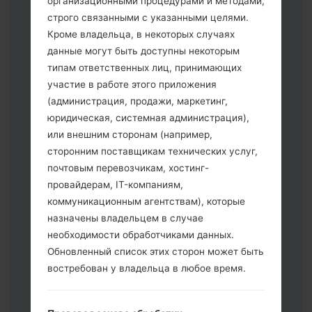
организационными процедурами и методами,
строго связанными с указанными целями.
Кроме владельца, в некоторых случаях
Скачайте на свой ПК:
Odin 3
.
данные могут быть доступны некоторым
Далее загрузите и распакуйте файл
типам ответственных лиц, принимающих
прошивки.
участие в работе этого приложения
Вам необходимо 1 (Выбрать 1 файл
(администрация, продажи, маркетинг,
прошивки здесь) или 5 (Выбрать 5
юридическая, системная администрация),
файл прошивки здесь) файлов для
или внешним сторонам (например,
прошивки:
сторонним поставщикам технических услуг,
AP: "System & Recovery"
почтовым перевозчикам, хостинг-
CP: "Modem & Radio"
провайдерам, IT-компаниям,
CSC _ ***: "Country & Region & Operator"
коммуникационным агентствам), которые
HOME_CSC _ ***: "Country & Region &
назначены владельцем в случае
Operator"
необходимости обработчиками данных.
Добавьте все файлы в программу Odin
Обновленный список этих сторон может быть
3.
востребован у владельца в любое время.
Если вы хотите прошить телефон и
сбросить к заводским настройкам
выберите CSC _ ***, в другом случае