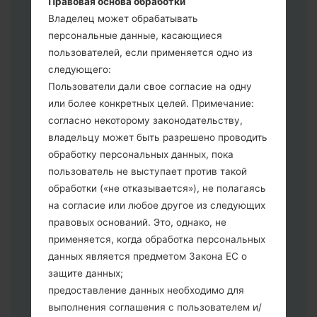
Правовая основа обработки
выберите HOME_CSC _ *** для
Владелец может обрабатывать
сохранения Ваших данных.
персональные данные, касающиеся
Теперь выключите устройство и
пользователей, если применяется одно из
войдите в "Download" режим. Все
следующего:
методы как это сделать:
Пользователи дали свое согласие на одну
Нажмите и удерживайте клавиши:
или более конкретных целей. Примечание:
питание, громкости и Bixbi.
согласно некоторому законодательству,
Нажмите и удерживайте клавиши:
владельцу может быть разрешено проводить
регулировки громкости. Подключив
обработку персональных данных, пока
телефон к ПК используя USB кабель.
пользователь не выступает против такой
Нажмите и удерживайте клавиши:
обработки («не отказывается»), не полагаясь
питание, громкости и домой.
на согласие или любое другое из следующих
Подключите USB кабель и нажмите
правовых оснований. Это, однако, не
клавиши: уменьшение звука и Bixbi.
применяется, когда обработка персональных
Нажмите и удерживайте клавиши:
данных является предметом Закона ЕС о
питания и увеличения громкости
защите данных;
Далее подключите к компьютеру,
предоставление данных необходимо для
программа Odin должна определить
выполнения соглашения с пользователем и/
Ваш девайс и "COM port number"