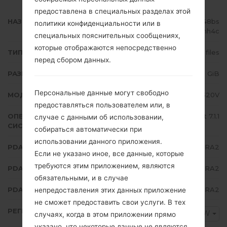
предоставлена в специальных разделах этой
НАЗВАНИЕ ФАЙЛА
SM-J320V_1_20180115124327_c48bs
политики конфиденциальности или в
vmh4c
специальных пояснительных сообщениях,
которые отображаются непосредственно
ТИП ПРОШИВКИ
4 files
перед сбором данных.
РАЗМЕР ФАЙЛА
1.53 GiB
Персональные данные могут свободно
МОДЕЛЬ
Samsung SM-J320V
предоставляться пользователем или, в
ОПЕРАЦИОННАЯ
Android Nougat 7.1.1
случае с данными об использовании,
СИСТЕМА
собираться автоматически при
использовании данного приложения.
PDA/AP ВЕРСИЯ
J320VVRS2BRA2
Если не указано иное, все данные, которые
требуются этим приложением, являются
PDA/AP ВЕРСИЯ
J320VVZW2BRA2
обязательными, и в случае
PDA/AP ВЕРСИЯ
J320VVRS2BRA2
непредоставления этих данных приложение
не сможет предоставить свои услуги. В тех
РЕГИОН
VZW
случаях, когда в этом приложении прямо
указано, что некоторые данные не являются