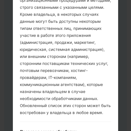
организационными процедурами и методами,
строго связанными с указанными целями.
Кроме владельца, в некоторых случаях
Скачайте на свой ПК:
Odin 3
.
данные могут быть доступны некоторым
Далее загрузите и распакуйте файл
типам ответственных лиц, принимающих
прошивки.
участие в работе этого приложения
Вам необходимо 1 (Выбрать 1 файл
(администрация, продажи, маркетинг,
прошивки здесь) или 5 (Выбрать 5
юридическая, системная администрация),
файл прошивки здесь) файлов для
или внешним сторонам (например,
прошивки:
сторонним поставщикам технических услуг,
AP: "System & Recovery"
почтовым перевозчикам, хостинг-
CP: "Modem & Radio"
провайдерам, IT-компаниям,
CSC _ ***: "Country & Region & Operator"
коммуникационным агентствам), которые
HOME_CSC _ ***: "Country & Region &
назначены владельцем в случае
Operator"
необходимости обработчиками данных.
Добавьте все файлы в программу Odin
Обновленный список этих сторон может быть
3.
востребован у владельца в любое время.
Если вы хотите прошить телефон и
сбросить к заводским настройкам
выберите CSC _ ***, в другом случае