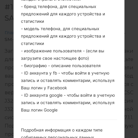
#137627 ДЛЯ SM-J320V -
- бренд телефона, для специальных
предложений для каждого устройства и
SAMSUNGGALAXY J3 2016
статистики
- модель телефона, для специальных
Главная
→
Galaxy J3 2016
→
SamsungSM-J320V
→
предложений для каждого устройства и
SM-J320V_1_20180115124327_c48bsvmh4c.zip
статистики
Загрузите последнее обновление прошивки
- изображение пользователя - (если вы
загрузите свое настоящее фото)
для Samsung Galaxy J3 2016, но не забудьте
- биографию - описание пользователя
проверить, соответствует ли номер модели
- ID аккаунта у fb - чтобы войти в учетную
вашего смартфона указанному SM-J320V. Код
запись и оставлять комментарии, используя
прошивки VZW для USA. Продукт поставляется с
Ваш логин у Facebook
версией PDA J320VVRS2BRA2 и версия CSC
- ID аккаунта google - чтобы войти в учетную
J320VVZW2BRA2, MODEM версия
запись и оставлять комментарии, используя
J320VVRS2BRA2. Версия операционной
Ваш логин Google
системы данной прошивки Android Nougat 7.1.1.
Подробная инструкция, как прошить стоковую
Подробная информация о каждом типе
прошивку на устройства Samsung
здесь
собираемых персональных данных