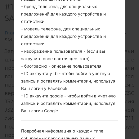
#137628 ДЛЯ SM-J320V -
- бренд телефона, для специальных
предложений для каждого устройства и
SAMSUNGGALAXY J3 2016
статистики
- модель телефона, для специальных
Главная
→
Galaxy J3 2016
→
SamsungSM-J320V
→
предложений для каждого устройства и
SM-J320V_1_20180115124327_vlcmyb17a9_fac.zip
статистики
Загрузите последнее обновление прошивки
- изображение пользователя - (если вы
загрузите свое настоящее фото)
для Samsung Galaxy J3 2016, но не забудьте
- биографию - описание пользователя
проверить, соответствует ли номер модели
- ID аккаунта у fb - чтобы войти в учетную
вашего смартфона указанному SM-J320V. Код
запись и оставлять комментарии, используя
прошивки VZW для USA. Продукт поставляется с
Ваш логин у Facebook
версией PDA J320VVRS2BRA2 и версия CSC
- ID аккаунта google - чтобы войти в учетную
J320VVZW2BRA2, MODEM версия
запись и оставлять комментарии, используя
J320VVRS2BRA2. Версия операционной
Ваш логин Google
системы данной прошивки Android Nougat 7.1.1.
Подробная инструкция, как прошить стоковую
Подробная информация о каждом типе
прошивку на устройства Samsung
здесь
собираемых персональных данных