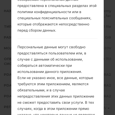
предоставлена в специальных разделах этой
НАЗВАНИЕ ФАЙЛА
SM-J320V_1_20180115124327_vlcmy
политики конфиденциальности или в
b17a9_fac
специальных пояснительных сообщениях,
которые отображаются непосредственно
ТИП ПРОШИВКИ
1 file
перед сбором данных.
РАЗМЕР ФАЙЛА
1.81 GiB
Персональные данные могут свободно
МОДЕЛЬ
Samsung SM-J320V
предоставляться пользователем или, в
ОПЕРАЦИОННАЯ
Android Nougat 7.1.1
случае с данными об использовании,
СИСТЕМА
собираться автоматически при
использовании данного приложения.
PDA/AP ВЕРСИЯ
J320VVRS2BRA2
Если не указано иное, все данные, которые
требуются этим приложением, являются
PDA/AP ВЕРСИЯ
J320VVZW2BRA2
обязательными, и в случае
PDA/AP ВЕРСИЯ
J320VVRS2BRA2
непредоставления этих данных приложение
не сможет предоставить свои услуги. В тех
РЕГИОН
VZW
случаях, когда в этом приложении прямо
указано, что некоторые данные не являются