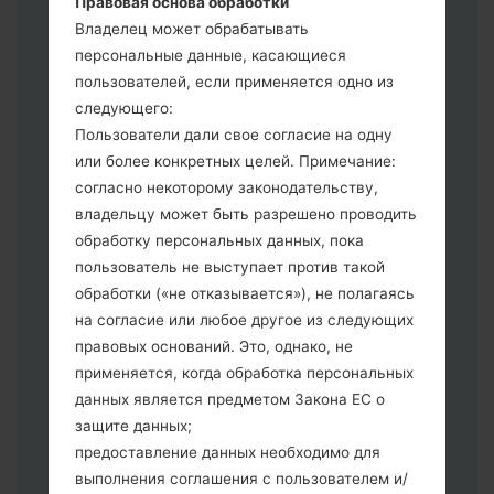
Правовая основа обработки
выберите HOME_CSC _ *** для
Владелец может обрабатывать
сохранения Ваших данных.
персональные данные, касающиеся
Теперь выключите устройство и
пользователей, если применяется одно из
войдите в "Download" режим. Все
следующего:
методы как это сделать:
Пользователи дали свое согласие на одну
Нажмите и удерживайте клавиши:
или более конкретных целей. Примечание:
питание, громкости и Bixbi.
согласно некоторому законодательству,
Нажмите и удерживайте клавиши:
владельцу может быть разрешено проводить
регулировки громкости. Подключив
обработку персональных данных, пока
телефон к ПК используя USB кабель.
пользователь не выступает против такой
Нажмите и удерживайте клавиши:
обработки («не отказывается»), не полагаясь
питание, громкости и домой.
на согласие или любое другое из следующих
Подключите USB кабель и нажмите
правовых оснований. Это, однако, не
клавиши: уменьшение звука и Bixbi.
применяется, когда обработка персональных
Нажмите и удерживайте клавиши:
данных является предметом Закона ЕС о
питания и увеличения громкости
защите данных;
Далее подключите к компьютеру,
предоставление данных необходимо для
программа Odin должна определить
выполнения соглашения с пользователем и/
Ваш девайс и "COM port number"