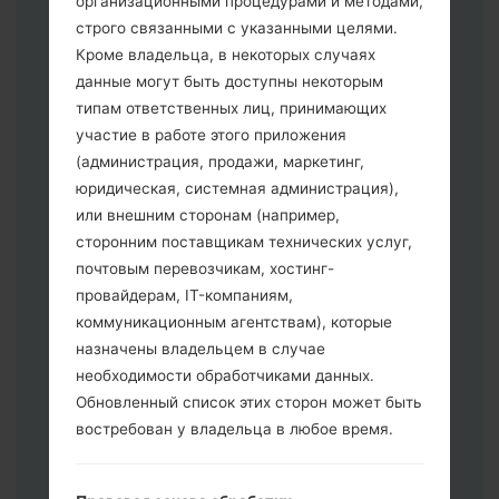
организационными процедурами и методами,
строго связанными с указанными целями.
Кроме владельца, в некоторых случаях
Скачайте на свой ПК:
Odin 3
.
данные могут быть доступны некоторым
Далее загрузите и распакуйте файл
типам ответственных лиц, принимающих
прошивки.
участие в работе этого приложения
Вам необходимо 1 (Выбрать 1 файл
(администрация, продажи, маркетинг,
прошивки здесь) или 5 (Выбрать 5
юридическая, системная администрация),
файл прошивки здесь) файлов для
или внешним сторонам (например,
прошивки:
сторонним поставщикам технических услуг,
AP: "System & Recovery"
почтовым перевозчикам, хостинг-
CP: "Modem & Radio"
провайдерам, IT-компаниям,
CSC _ ***: "Country & Region & Operator"
коммуникационным агентствам), которые
HOME_CSC _ ***: "Country & Region &
назначены владельцем в случае
Operator"
необходимости обработчиками данных.
Добавьте все файлы в программу Odin
Обновленный список этих сторон может быть
3.
востребован у владельца в любое время.
Если вы хотите прошить телефон и
сбросить к заводским настройкам
выберите CSC _ ***, в другом случае