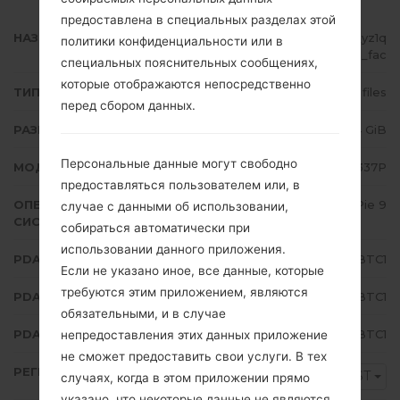
предоставлена в специальных разделах этой
НАЗВАНИЕ ФАЙЛА
SM-J337P_1_20200316225429_yz1q
политики конфиденциальности или в
xl5arm_fac
специальных пояснительных сообщениях,
которые отображаются непосредственно
ТИП ПРОШИВКИ
4 files
перед сбором данных.
РАЗМЕР ФАЙЛА
2.24 GiB
Персональные данные могут свободно
МОДЕЛЬ
Samsung SM-J337P
предоставляться пользователем или, в
ОПЕРАЦИОННАЯ
Android Pie 9
случае с данными об использовании,
СИСТЕМА
собираться автоматически при
использовании данного приложения.
PDA/AP ВЕРСИЯ
J337PVPS6BTC1
Если не указано иное, все данные, которые
требуются этим приложением, являются
PDA/AP ВЕРСИЯ
J337PSPT6BTC1
обязательными, и в случае
PDA/AP ВЕРСИЯ
J337PVPS6BTC1
непредоставления этих данных приложение
не сможет предоставить свои услуги. В тех
РЕГИОН
BST
случаях, когда в этом приложении прямо
указано, что некоторые данные не являются