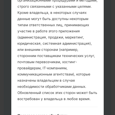
организационными процедурами и методами,
строго связанными с указанными целями.
Кроме владельца, в некоторых случаях
Скачайте на свой ПК:
Odin 3
.
данные могут быть доступны некоторым
Далее загрузите и распакуйте файл
типам ответственных лиц, принимающих
прошивки.
участие в работе этого приложения
Вам необходимо 1 (Выбрать 1 файл
(администрация, продажи, маркетинг,
прошивки здесь) или 5 (Выбрать 5
юридическая, системная администрация),
файл прошивки здесь) файлов для
или внешним сторонам (например,
прошивки:
сторонним поставщикам технических услуг,
AP: "System & Recovery"
почтовым перевозчикам, хостинг-
CP: "Modem & Radio"
провайдерам, IT-компаниям,
CSC _ ***: "Country & Region & Operator"
коммуникационным агентствам), которые
HOME_CSC _ ***: "Country & Region &
назначены владельцем в случае
Operator"
необходимости обработчиками данных.
Добавьте все файлы в программу Odin
Обновленный список этих сторон может быть
3.
востребован у владельца в любое время.
Если вы хотите прошить телефон и
сбросить к заводским настройкам
выберите CSC _ ***, в другом случае