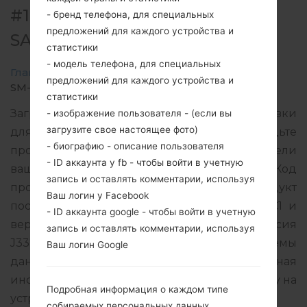
#141355 ДЛЯ SM-J337P -
- бренд телефона, для специальных
предложений для каждого устройства и
SAMSUNGGALAXY J3 2018
статистики
- модель телефона, для специальных
Главная
→
Galaxy J3 2018
→
SamsungSM-J337P
→
предложений для каждого устройства и
SM-J337P_1_20200316225429_yz1qxl5arm_fac.zip
статистики
Загрузите последнее обновление прошивки
- изображение пользователя - (если вы
загрузите свое настоящее фото)
для Samsung Galaxy J3 2018, но не забудьте
- биографию - описание пользователя
проверить, соответствует ли номер модели
- ID аккаунта у fb - чтобы войти в учетную
вашего смартфона указанному SM-J337P. Код
запись и оставлять комментарии, используя
прошивки BST для AUSTRALIA. Продукт
Ваш логин у Facebook
поставляется с версией PDA J337PVPS6BTC1 и
- ID аккаунта google - чтобы войти в учетную
версия CSC J337PSPT6BTC1, MODEM версия
запись и оставлять комментарии, используя
J337PVPS6BTC1. Версия операционной системы
Ваш логин Google
данной прошивки Android Pie 9. Подробная
инструкция, как прошить стоковую прошивку на
Подробная информация о каждом типе
устройства Samsung
здесь
собираемых персональных данных