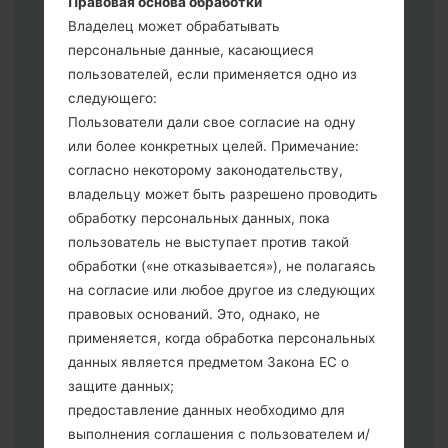
Правовая основа обработки
выберите HOME_CSC _ *** для
Владелец может обрабатывать
сохранения Ваших данных.
персональные данные, касающиеся
Теперь выключите устройство и
пользователей, если применяется одно из
войдите в "Download" режим. Все
следующего:
методы как это сделать:
Пользователи дали свое согласие на одну
Нажмите и удерживайте клавиши:
или более конкретных целей. Примечание:
питание, громкости и Bixbi.
согласно некоторому законодательству,
Нажмите и удерживайте клавиши:
владельцу может быть разрешено проводить
регулировки громкости. Подключив
обработку персональных данных, пока
телефон к ПК используя USB кабель.
пользователь не выступает против такой
Нажмите и удерживайте клавиши:
обработки («не отказывается»), не полагаясь
питание, громкости и домой.
на согласие или любое другое из следующих
Подключите USB кабель и нажмите
правовых оснований. Это, однако, не
клавиши: уменьшение звука и Bixbi.
применяется, когда обработка персональных
Нажмите и удерживайте клавиши:
данных является предметом Закона ЕС о
питания и увеличения громкости
защите данных;
Далее подключите к компьютеру,
предоставление данных необходимо для
программа Odin должна определить
выполнения соглашения с пользователем и/
Ваш девайс и "COM port number"