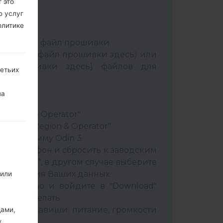
 это
ю услуг
олитике
:
Odin 3
.
аспакуйте файл прошивки.
Выбрать 1 файл прошивки здесь) или
йл прошивки здесь) файлов для
ретьих
ery"
на
"
& Region & Operator"
ountry & Region & Operator"
в программу Odin 3.
ить телефон и сбросить к заводским
 CSC _ ***, в другом случае выберите
сохранения Ваших данных.
 или
стройство и войдите в "Download"
к это сделать:
вайте клавиши: питание, громкости
дами,
х