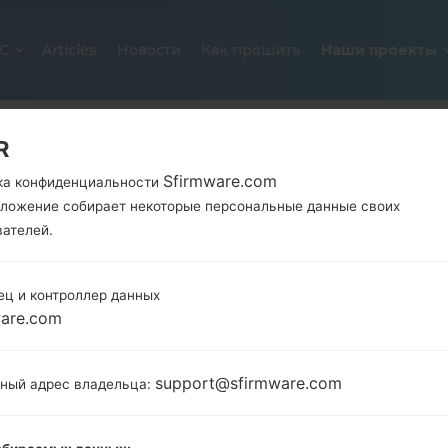
С
Articles
Новости
Как прошить
Наши проекты
R
Sfirmware.com
ка конфиденциальности
иложение собирает некоторые персональные данные своих
вателей.
ец и контроллер данных
ОФИЦИАЛЬНАЯ ПРОШИВКА #150
ware.com
SAMSUNGGALAXY J1
support@sfirmware.com
тный адрес владельца:
Главная
→
Galaxy J1
→
SamsungSM-J100ML
→
SM-J1
Загрузите последнее обновление прошивки д