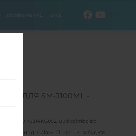
RU
Проверить IMEI
Вход
88 ДЛЯ SM-J100ML -
00ML_1_20170214105052_8ucikblmbp.zip
ля Samsung Galaxy J1, но не забудьте