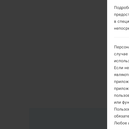
Подроб
предос
в спец
непоср
Персон
случае
исполь
Если не
являют
приложе
прилож
пользов
или фу
Пользо
обязат
Любое и