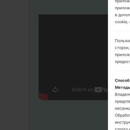
прилож
прилож
в допол
cookie,
Пользо
сторон,
приложе
предос
Способ
Методы
Владел
предот
несанк
Обрабо
инстру
строго