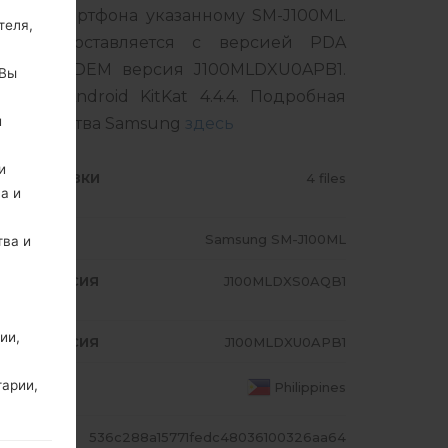
шего смартфона указанному SM-J100ML.
теля,
дукт поставляется с версией PDA
PB2, MODEM версия J100MLDXU0APB1.
 Вы
вки Android KitKat 4.4.4. Подробная
й
а устройства Samsung
здесь
и
ИП ПРОШИВКИ
4 files
а и
ОДЕЛЬ
Samsung SM-J100ML
тва и
A/AP ВЕРСИЯ
J100MLDXS0AQB1
ии,
A/AP ВЕРСИЯ
J100MLDXU0APB1
ТРАНА
тарии,
Philippines
ЕШ
536c288a15771fedc48036100326aa64