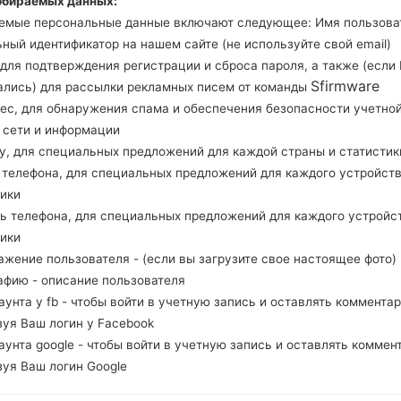
обираемых данных:
проверить, соответствует ли номер модели ва
емые персональные данные включают следующее: Имя пользова
Код прошивки GLB для PHILIPPINES. Про
ный идентификатор на нашем сайте (не используйте свой email)
J100MLDXS0AQB1 и версия CSC J100MLOLC0A
, для подтверждения регистрации и сброса пароля, а также (если
Sfirmware
Версия операционной системы данной проши
ались) для рассылки рекламных писем от команды
рес, для обнаружения спама и обеспечения безопасности учетно
инструкция, как прошить стоковую прошивку н
, сети и информации
ну, для специальных предложений для каждой страны и статистик
НАЗВАНИЕ ФАЙЛА
SM-J100ML_1_20170214105052_
Т
д телефона, для специальных предложений для каждого устройств
8ucikblmbp
тики
РАЗМЕР ФАЙЛА
572.01 MiB
М
ль телефона, для специальных предложений для каждого устройс
тики
ОПЕРАЦИОННАЯ
Android KitKat 4.4.4
PD
ажение пользователя - (если вы загрузите свое настоящее фото)
СИСТЕМА
афию - описание пользователя
каунта у fb - чтобы войти в учетную запись и оставлять комментар
PDA/AP ВЕРСИЯ
J100MLOLC0APB2
PD
зуя Ваш логин у Facebook
РЕГИОН
С
каунта google - чтобы войти в учетную запись и оставлять коммен
GLB
зуя Ваш логин Google
ОПИСАНИЕ
Globe
Х