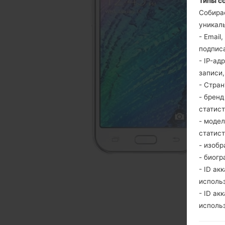
Типы с
Собира
уникаль
- Email
подпис
- IP-ад
записи
- Стра
- брен
статис
- моде
статис
- изобр
- биогр
- ID ак
исполь
- ID ак
исполь