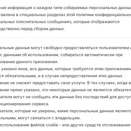
ная информация о каждом типе собираемых персональных данны
тавлена в специальных разделах этой политики конфиденциально
1.ПРОВЕРИТЬ НАЛИЧИЕ RECAPTCHA
2
иальных пояснительных сообщениях, которые отображаются
едственно перед сбором данных.
альные данные могут свободно предоставляться пользователем и
 с данными об использовании, собираться автоматически при
зовании данного приложения.
 указано иное, все данные, которые требуются этим приложением
ся обязательными, и в случае непредоставления этих данных
ние не сможет предоставить свои услуги. В тех случаях, когда в
ении прямо указано, что некоторые данные не являются обязате
атели могут не сообщать эти данные без последствий для досту
нкционирования сервиса.
ватели, которые не уверены, какие персональные данные являют
ельными, могут связаться с владельцем.
Инструкции
спользование файлов cookie - или других средств отслеживания