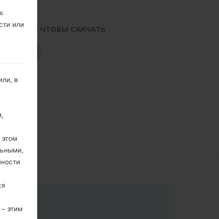
х
сти или
.НАЖМИТЕ, ЧТОБЫ СКАЧАТЬ
СКАЧАТЬ
ли, в
,
 этом
льными,
пности
ся
 − этим