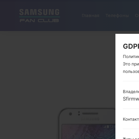
Главная
Телефоны
О
GDP
Полити
Это пр
пользо
Владел
Sfirm
Контак