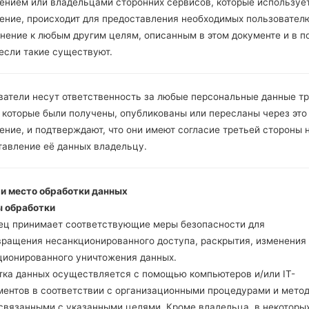
ением или владельцами сторонних сервисов, которые использует
ение, происходит для предоставления необходимых пользовател
нение к любым другим целям, описанным в этом документе и в п
Скачайте на свой ПК
 если такие существуют.
Далее загрузите и р
Вам необходимо 1 (
5 (Выбрать 5 фа
ватели несут ответственность за любые персональные данные т
прошивки:
 которые были получены, опубликованы или пересланы через это
AP: "System & Recov
ние, и подтверждают, что они имеют согласие третьей стороны 
CP: "Modem & Radio
тавление её данных владельцу.
CSC _ ***: "Country 
HOME_CSC _ ***: "C
Добавьте все файлы 
 и место обработки данных
Если вы хотите прош
 обработки
настройкам выберите
ец принимает соответствующие меры безопасности для
HOME_CSC _ *** для 
вращения несанкционированного доступа, раскрытия, изменения
Теперь выключите у
ционированного уничтожения данных.
режим. Все методы ка
тка данных осуществляется с помощью компьютеров и/или IT-
Нажмите и удержи
ментов в соответствии с организационными процедурами и мето
и Bixbi.
 связанными с указанными целями. Кроме владельца, в некоторы