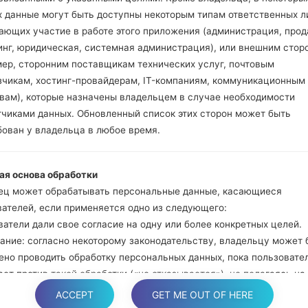
Нажмите и удер
х данные могут быть доступны некоторым типам ответственных л
громкости. Подклю
ающих участие в работе этого приложения (администрация, прод
кабель.
инг, юридическая, системная администрация), или внешним стор
Нажмите и удержи
мер, сторонним поставщикам технических услуг, почтовым
и домой.
зчикам, хостинг-провайдерам, IT-компаниям, коммуникационным
Подключите US
твам), которые назначены владельцем в случае необходимости
уменьшение звука и B
тчиками данных. Обновленный список этих сторон может быть
Нажмите и уде
бован у владельца в любое время.
увеличения громкос
Далее подключите
ая основа обработки
должна определить
ец может обрабатывать персональные данные, касающиеся
появится на экране.
вателей, если применяется одно из следующего:
Укажите только "F.Re
атели дали свое согласие на одну или более конкретных целей.
В конце нажмите к
ание: согласно некоторому законодательству, владельцу может 
перезагрузится и от
ено проводить обработку персональных данных, пока пользовате
ет против такой обработки («не отказывается»), не полагаясь на
е или любое другое из следующих правовых оснований. Это, одна
ACCEPT
GET ME OUT OF HERE
яется, когда обработка персональных данных является предмето