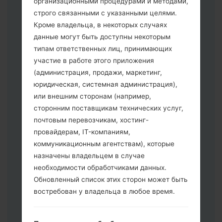
организационными процедурами и методами,
строго связанными с указанными целями.
Кроме владельца, в некоторых случаях
Скачайте на свой ПК:
Odin 3
.
данные могут быть доступны некоторым
Далее загрузите и распакуйте файл
типам ответственных лиц, принимающих
прошивки.
участие в работе этого приложения
Вам необходимо 1 (Выбрать 1 файл
(администрация, продажи, маркетинг,
прошивки здесь) или 5 (Выбрать 5
юридическая, системная администрация),
файл прошивки здесь) файлов для
или внешним сторонам (например,
прошивки:
сторонним поставщикам технических услуг,
AP: "System & Recovery"
почтовым перевозчикам, хостинг-
CP: "Modem & Radio"
провайдерам, IT-компаниям,
CSC _ ***: "Country & Region & Operator"
коммуникационным агентствам), которые
HOME_CSC _ ***: "Country & Region &
назначены владельцем в случае
Operator"
необходимости обработчиками данных.
Добавьте все файлы в программу Odin
Обновленный список этих сторон может быть
3.
востребован у владельца в любое время.
Если вы хотите прошить телефон и
сбросить к заводским настройкам