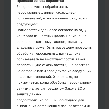
Правовая основа обработки
выберите CSC _ ***, в другом случае
Владелец может обрабатывать
выберите HOME_CSC _ *** для
персональные данные, касающиеся
сохранения Ваших данных.
пользователей, если применяется одно из
Теперь выключите устройство и
следующего:
войдите в "Download" режим. Все
Пользователи дали свое согласие на одну
методы как это сделать:
или более конкретных целей. Примечание:
Нажмите и удерживайте клавиши:
согласно некоторому законодательству,
питание, громкости и Bixbi.
владельцу может быть разрешено проводить
Нажмите и удерживайте клавиши:
обработку персональных данных, пока
регулировки громкости. Подключив
пользователь не выступает против такой
телефон к ПК используя USB кабель.
обработки («не отказывается»), не полагаясь
Нажмите и удерживайте клавиши:
на согласие или любое другое из следующих
питание, громкости и домой.
правовых оснований. Это, однако, не
Подключите USB кабель и нажмите
применяется, когда обработка персональных
клавиши: уменьшение звука и Bixbi.
данных является предметом Закона ЕС о
Нажмите и удерживайте клавиши:
защите данных;
питания и увеличения громкости
предоставление данных необходимо для
Далее подключите к компьютеру,
выполнения соглашения с пользователем и/
программа Odin должна определить