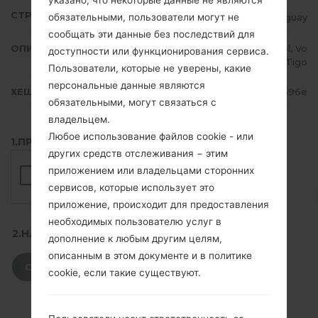
указано, что некоторые данные не являются
СТРАНА
Paraguay
обязательными, пользователи могут не
сообщать эти данные без последствий для
ОПИСАНИЕ
Personal, Claro, Movistar, Ancel, Vo
доступности или функционирования сервиса.
x, Tigo
Пользователи, которые не уверены, какие
персональные данные являются
ХЕШ
6c0d8996daac053902a80e2574b0596e
обязательными, могут связаться с
владельцем.
Любое использование файлов cookie - или
1.ПРОВЕРИТЬ НАЛИЧИЕ RECAPTCHA
других средств отслеживания − этим
приложением или владельцами сторонних
сервисов, которые использует это
приложение, происходит для предоставления
необходимых пользователю услуг в
2.НАЖМИТЕ, ЧТОБЫ СКАЧАТЬ
дополнение к любым другим целям,
описанным в этом документе и в политике
СКАЧАТЬ
cookie, если такие существуют.