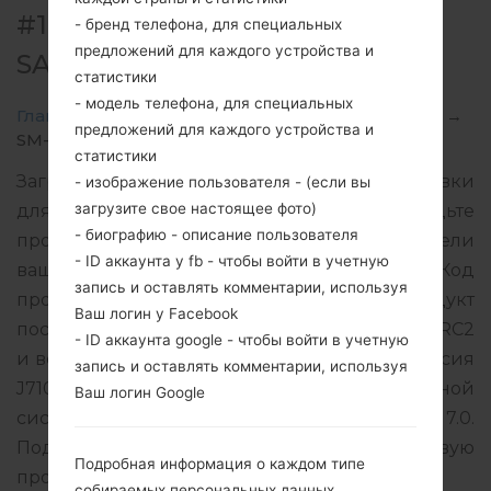
#16981 ДЛЯ SM-J710MN -
- бренд телефона, для специальных
предложений для каждого устройства и
SAMSUNGGALAXY J7 2016
статистики
- модель телефона, для специальных
Главная
→
Galaxy J7 2016
→
SamsungSM-J710MN
→
предложений для каждого устройства и
SM-J710MN_1_20180613045701_mbu5ohctrq.zip
статистики
Загрузите последнее обновление прошивки
- изображение пользователя - (если вы
загрузите свое настоящее фото)
для Samsung Galaxy J7 2016, но не забудьте
- биографию - описание пользователя
проверить, соответствует ли номер модели
- ID аккаунта у fb - чтобы войти в учетную
вашего смартфона указанному SM-J710MN. Код
запись и оставлять комментарии, используя
прошивки UPO для PARAGUAY. Продукт
Ваш логин у Facebook
поставляется с версией PDA J710MNUBU4BRC2
- ID аккаунта google - чтобы войти в учетную
и версия CSC J710MNUUB4BRC3, MODEM версия
запись и оставлять комментарии, используя
J710MNUBU4BRF1. Версия операционной
Ваш логин Google
системы данной прошивки Android Nougat 7.0.
Подробная инструкция, как прошить стоковую
Подробная информация о каждом типе
прошивку на устройства Samsung
здесь
собираемых персональных данных