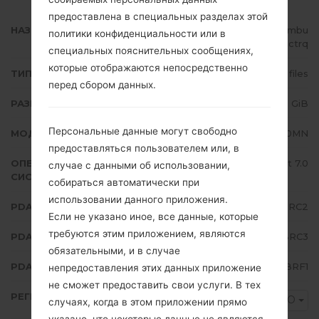
предоставлена в специальных разделах этой
НАЗВАНИЕ ФАЙЛА
SM-J710MN_1_20180613045701_mbu
политики конфиденциальности или в
5ohctrq
специальных пояснительных сообщениях,
которые отображаются непосредственно
ТИП ПРОШИВКИ
4 files
перед сбором данных.
РАЗМЕР ФАЙЛА
1.49 GiB
Персональные данные могут свободно
МОДЕЛЬ
Samsung SM-J710MN
предоставляться пользователем или, в
ОПЕРАЦИОННАЯ
Android Nougat 7.0
случае с данными об использовании,
СИСТЕМА
собираться автоматически при
использовании данного приложения.
PDA/AP ВЕРСИЯ
J710MNUBU4BRC2
Если не указано иное, все данные, которые
требуются этим приложением, являются
PDA/AP ВЕРСИЯ
J710MNUUB4BRC3
обязательными, и в случае
PDA/AP ВЕРСИЯ
J710MNUBU4BRF1
непредоставления этих данных приложение
не сможет предоставить свои услуги. В тех
РЕГИОН
UPO
случаях, когда в этом приложении прямо