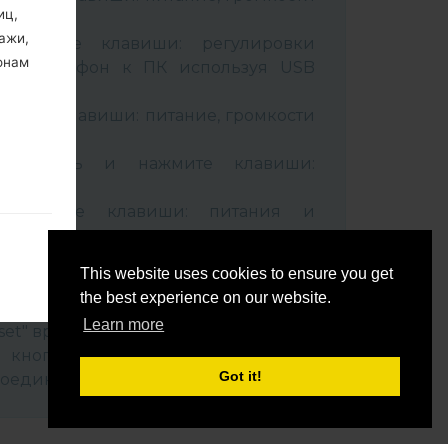
иц,
ажи,
живайте клавиши: регулировки
онам
чив телефон к ПК используя USB
вайте клавиши: питание, громкости
B кабель и нажмите клавиши:
ixbi.
рживайте клавиши: питания и
ти
 к компьютеру, программа Odin
This website uses cookies to ensure you get
 Ваш девайс и "COM port number"
the best experience on our website.
Learn more
set" время и "Auto-Reboot".
быть
нопку "Start". Ваше устройство
ль не
Got it!
соединится от ПК.
ко, не
м