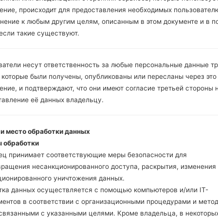
Инструкции
ение, происходит для предоставления необходимых пользовател
нение к любым другим целям, описанным в этом документе и в п
 если такие существуют.
Скачайте на свой ПК
Далее загрузите и р
Вам необходимо 1 (
ватели несут ответственность за любые персональные данные т
5 (Выбрать 5 фа
 которые были получены, опубликованы или пересланы через это
прошивки:
ние, и подтверждают, что они имеют согласие третьей стороны 
AP: "System & Recov
тавление её данных владельцу.
CP: "Modem & Radio
CSC _ ***: "Country 
 и место обработки данных
HOME_CSC _ ***: "C
 обработки
Добавьте все файлы 
ец принимает соответствующие меры безопасности для
Если вы хотите прош
вращения несанкционированного доступа, раскрытия, изменения
настройкам выберите
ционированного уничтожения данных.
HOME_CSC _ *** для 
тка данных осуществляется с помощью компьютеров и/или IT-
Теперь выключите у
ментов в соответствии с организационными процедурами и мето
режим. Все методы ка
 связанными с указанными целями. Кроме владельца, в некоторы
Нажмите и удержи