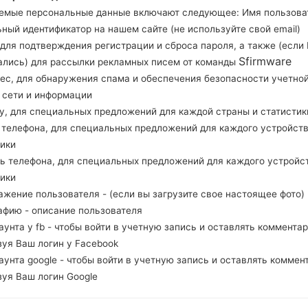
Загрузите последнее обновление прошивки для
емые персональные данные включают следующее: Имя пользова
проверить, соответствует ли номер модели в
ный идентификатор на нашем сайте (не используйте свой email)
Код прошивки PNT для PERU. Продукт постав
, для подтверждения регистрации и сброса пароля, а также (если
Sfirmware
ались) для рассылки рекламных писем от команды
версия CSC A107MOWE5BTDI, MODEM версия 
рес, для обнаружения спама и обеспечения безопасности учетно
системы данной прошивки Android Q 10. Подро
, сети и информации
прошивку на устройства Samsung
здесь
ну, для специальных предложений для каждой страны и статистик
д телефона, для специальных предложений для каждого устройств
НАЗВАНИЕ ФАЙЛА
SM-A107M_1_20200730035433
Т
тики
_5kow4mxkz7_fac
ль телефона, для специальных предложений для каждого устройс
тики
РАЗМЕР ФАЙЛА
3.18 GiB
М
ажение пользователя - (если вы загрузите свое настоящее фото)
ОПЕРАЦИОННАЯ
Android Q 10
PD
афию - описание пользователя
СИСТЕМА
каунта у fb - чтобы войти в учетную запись и оставлять комментар
зуя Ваш логин у Facebook
PDA/AP ВЕРСИЯ
A107MOWE5BTDI
PD
каунта google - чтобы войти в учетную запись и оставлять коммен
зуя Ваш логин Google
РЕГИОН
С
PNT