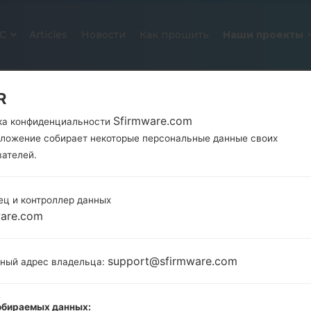
С
Articles
Новости
Как прошить
Наши проекты
R
Sfirmware.com
ка конфиденциальности
иложение собирает некоторые персональные данные своих
вателей.
ец и контроллер данных
ware.com
ОФИЦИАЛЬНАЯ ПРОШИВКА #173
SAMSUNGGALAXY A10S
support@sfirmware.com
тный адрес владельца:
Главная
→
Galaxy A10s
→
SamsungSM-A107M
→
SM-
A107M_1_20200730035433_5kow4mxkz7_fac.zip
обираемых данных: