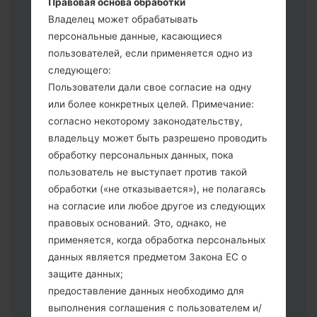
Правовая основа обработки
выберите CSC _ ***, в другом случае
Владелец может обрабатывать
выберите HOME_CSC _ *** для
персональные данные, касающиеся
сохранения Ваших данных.
пользователей, если применяется одно из
Теперь выключите устройство и
следующего:
войдите в "Download" режим. Все
Пользователи дали свое согласие на одну
методы как это сделать:
или более конкретных целей. Примечание:
Нажмите и удерживайте клавиши:
согласно некоторому законодательству,
питание, громкости и Bixbi.
владельцу может быть разрешено проводить
Нажмите и удерживайте клавиши:
обработку персональных данных, пока
регулировки громкости. Подключив
пользователь не выступает против такой
телефон к ПК используя USB кабель.
обработки («не отказывается»), не полагаясь
Нажмите и удерживайте клавиши:
на согласие или любое другое из следующих
питание, громкости и домой.
правовых оснований. Это, однако, не
Подключите USB кабель и нажмите
применяется, когда обработка персональных
клавиши: уменьшение звука и Bixbi.
данных является предметом Закона ЕС о
Нажмите и удерживайте клавиши:
защите данных;
питания и увеличения громкости
предоставление данных необходимо для
Далее подключите к компьютеру,
выполнения соглашения с пользователем и/
программа Odin должна определить