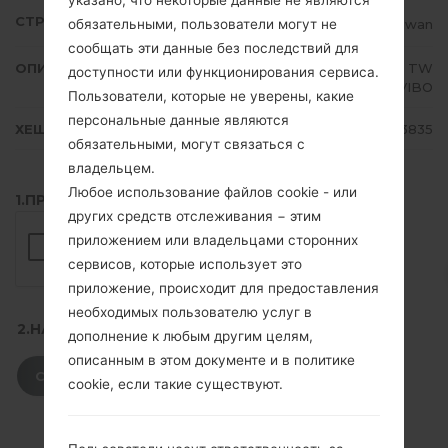
указано, что некоторые данные не являются
СТРАНА
Taiwan
обязательными, пользователи могут не
сообщать эти данные без последствий для
ОПИСАНИЕ
Chunghwa, FarEastTone, KGT, TW
доступности или функционирования сервиса.
M Mobile, VIBO
Пользователи, которые не уверены, какие
персональные данные являются
ХЕШ
9a575e4e022c426e06bb59c572243835
обязательными, могут связаться с
владельцем.
Любое использование файлов cookie - или
1.ПРОВЕРИТЬ НАЛИЧИЕ RECAPTCHA
других средств отслеживания − этим
приложением или владельцами сторонних
сервисов, которые использует это
приложение, происходит для предоставления
необходимых пользователю услуг в
2.НАЖМИТЕ, ЧТОБЫ СКАЧАТЬ
дополнение к любым другим целям,
описанным в этом документе и в политике
СКАЧАТЬ
cookie, если такие существуют.