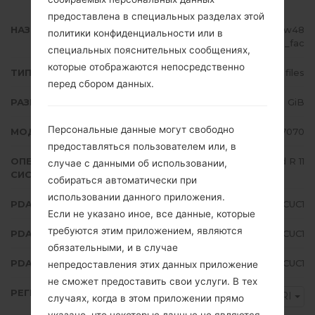
предоставлена в специальных разделах этой
НАЗВАНИЕ ФАЙЛА
SM-F7070_2_20210309181306_w48
политики конфиденциальности или в
chhxaoz_fac
специальных пояснительных сообщениях,
которые отображаются непосредственно
ТИП ПРОШИВКИ
4 files
перед сбором данных.
РАЗМЕР ФАЙЛА
5.55 GiB
Персональные данные могут свободно
МОДЕЛЬ
Samsung SM-F7070
предоставляться пользователем или, в
ОПЕРАЦИОННАЯ
Android R 11
случае с данными об использовании,
СИСТЕМА
собираться автоматически при
использовании данного приложения.
PDA/AP ВЕРСИЯ
F7070ZHS1CUC1
Если не указано иное, все данные, которые
требуются этим приложением, являются
PDA/AP ВЕРСИЯ
F7070OZS1CUC1
обязательными, и в случае
PDA/AP ВЕРСИЯ
F7070ZCS1CUC1
непредоставления этих данных приложение
не сможет предоставить свои услуги. В тех
РЕГИОН
BRI
случаях, когда в этом приложении прямо