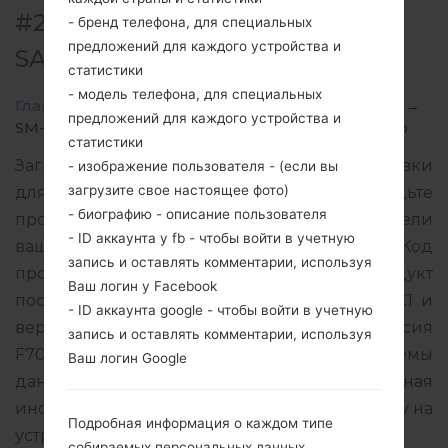
#216933 ДЛЯ SM-F7070 -
- бренд телефона, для специальных
предложений для каждого устройства и
SAMSUNGGALAXY Z FLIP 5G
статистики
- модель телефона, для специальных
Главная
→
Galaxy Z Flip 5G
→
SamsungSM-F7070
→
предложений для каждого устройства и
SM-F7070_2_20210309181306_w48chhxaoz_fac.zip
статистики
Загрузите последнее обновление прошивки
- изображение пользователя - (если вы
загрузите свое настоящее фото)
для Samsung Galaxy Z Flip 5G, но не забудьте
- биографию - описание пользователя
проверить, соответствует ли номер модели
- ID аккаунта у fb - чтобы войти в учетную
вашего смартфона указанному SM-F7070. Код
запись и оставлять комментарии, используя
прошивки BRI для TAIWAN. Продукт
Ваш логин у Facebook
поставляется с версией PDA F7070ZHS1CUC1 и
- ID аккаунта google - чтобы войти в учетную
версия CSC F7070OZS1CUC1, MODEM версия
запись и оставлять комментарии, используя
F7070ZCS1CUC1. Версия операционной системы
Ваш логин Google
данной прошивки Android R 11. Подробная
инструкция, как прошить стоковую прошивку на
Подробная информация о каждом типе
устройства Samsung
здесь
собираемых персональных данных