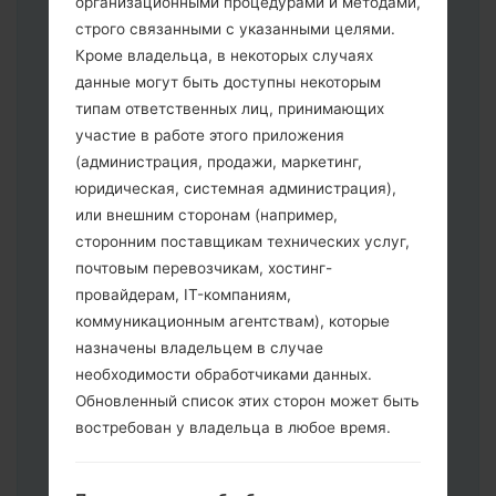
организационными процедурами и методами,
строго связанными с указанными целями.
Кроме владельца, в некоторых случаях
Скачайте на свой ПК:
Odin 3
.
данные могут быть доступны некоторым
Далее загрузите и распакуйте файл
типам ответственных лиц, принимающих
прошивки.
участие в работе этого приложения
Вам необходимо 1 (Выбрать 1 файл
(администрация, продажи, маркетинг,
прошивки здесь) или 5 (Выбрать 5
юридическая, системная администрация),
файл прошивки здесь) файлов для
или внешним сторонам (например,
прошивки:
сторонним поставщикам технических услуг,
AP: "System & Recovery"
почтовым перевозчикам, хостинг-
CP: "Modem & Radio"
провайдерам, IT-компаниям,
CSC _ ***: "Country & Region & Operator"
коммуникационным агентствам), которые
HOME_CSC _ ***: "Country & Region &
назначены владельцем в случае
Operator"
необходимости обработчиками данных.
Добавьте все файлы в программу Odin
Обновленный список этих сторон может быть
3.
востребован у владельца в любое время.
Если вы хотите прошить телефон и
сбросить к заводским настройкам