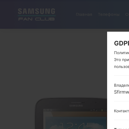
Главная
Телефоны
О
GDP
Полити
Это пр
пользо
Владел
Sfirm
Контак