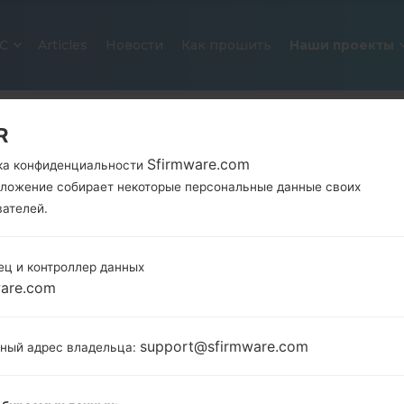
С
Articles
Новости
Как прошить
Наши проекты
R
Sfirmware.com
ка конфиденциальности
иложение собирает некоторые персональные данные своих
вателей.
ец и контроллер данных
ОФИЦИАЛЬНАЯ ПРОШИВКА #240
ware.com
SAMSUNGGALAXY NOTE 8.0
support@sfirmware.com
тный адрес владельца:
Главная
→
Galaxy Note 8.0
→
SamsungGT-N5100
→
G
N5100_1_20170424131900_evbx6swzdt_fac.zip