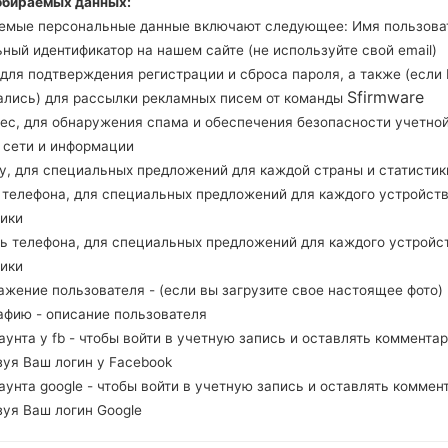
обираемых данных:
Загрузите последнее обновление прошивки 
емые персональные данные включают следующее: Имя пользова
забудьте проверить, соответствует ли номер м
ный идентификатор на нашем сайте (не используйте свой email)
N5100. Код прошивки SIM для SLOVENIA. П
, для подтверждения регистрации и сброса пароля, а также (если
N5100XXSDQA2 и версия CSC N5100SIMDNH1,
Sfirmware
ались) для рассылки рекламных писем от команды
операционной системы данной прошивки Androi
рес, для обнаружения спама и обеспечения безопасности учетно
как прошить стоковую прошивку на устройства
, сети и информации
ну, для специальных предложений для каждой страны и статистик
д телефона, для специальных предложений для каждого устройств
НАЗВАНИЕ ФАЙЛА
GT-N5100_1_20170424131900_e
Т
тики
vbx6swzdt_fac
ль телефона, для специальных предложений для каждого устройс
РАЗМЕР ФАЙЛА
1.53 GiB
М
тики
ажение пользователя - (если вы загрузите свое настоящее фото)
ОПЕРАЦИОННАЯ
Android KitKat 4.4.2
PD
афию - описание пользователя
СИСТЕМА
каунта у fb - чтобы войти в учетную запись и оставлять комментар
зуя Ваш логин у Facebook
PDA/AP ВЕРСИЯ
N5100SIMDNH1
PD
каунта google - чтобы войти в учетную запись и оставлять коммен
РЕГИОН
С
SIM
зуя Ваш логин Google