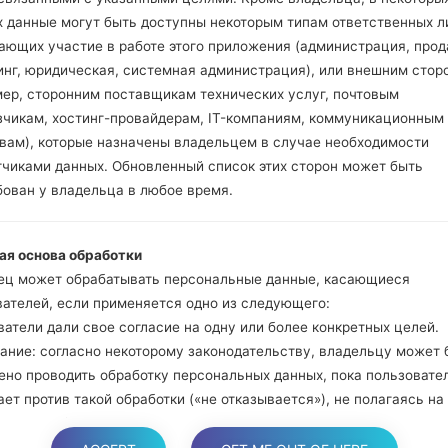
и Bixbi.
х данные могут быть доступны некоторым типам ответственных л
Нажмите и удер
ающих участие в работе этого приложения (администрация, прод
громкости. Подклю
инг, юридическая, системная администрация), или внешним стор
кабель.
мер, сторонним поставщикам технических услуг, почтовым
Нажмите и удержи
зчикам, хостинг-провайдерам, IT-компаниям, коммуникационным
и домой.
твам), которые назначены владельцем в случае необходимости
Подключите US
тчиками данных. Обновленный список этих сторон может быть
уменьшение звука и B
бован у владельца в любое время.
Нажмите и уде
увеличения громкос
ая основа обработки
Далее подключите
ец может обрабатывать персональные данные, касающиеся
должна определить
вателей, если применяется одно из следующего:
появится на экране.
атели дали свое согласие на одну или более конкретных целей.
Укажите только "F.Re
ание: согласно некоторому законодательству, владельцу может 
В конце нажмите к
ено проводить обработку персональных данных, пока пользовате
перезагрузится и от
ет против такой обработки («не отказывается»), не полагаясь на
е или любое другое из следующих правовых оснований. Это, одна
яется, когда обработка персональных данных является предмето