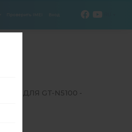
RU
Проверить IMEI
Вход
20 ДЛЯ GT-N5100 -
T-