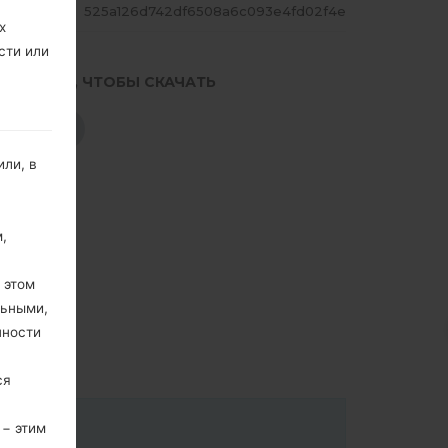
ЕШ
525a126d742df6508a6c093e4fd02f4e
х
сти или
.НАЖМИТЕ, ЧТОБЫ СКАЧАТЬ
СКАЧАТЬ
ли, в
,
 этом
льными,
пности
ся
 − этим