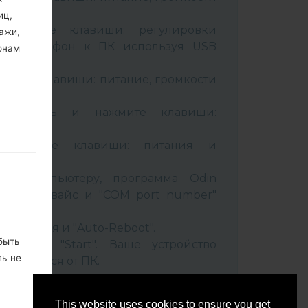
иц,
живайте клавиши: регулировки
ажи,
чив телефон к ПК используя USB
онам
вайте клавиши: питание, громкости
B кабель и нажмите клавиши:
ixbi.
рживайте клавиши: питания и
ти
 к компьютеру, программа Odin
 Ваш девайс и "COM port number"
set" время и "Auto-Reboot".
быть
нопку "Start". Ваше устройство
ль не
соединится от ПК.
ко, не
This website uses cookies to ensure you get
м