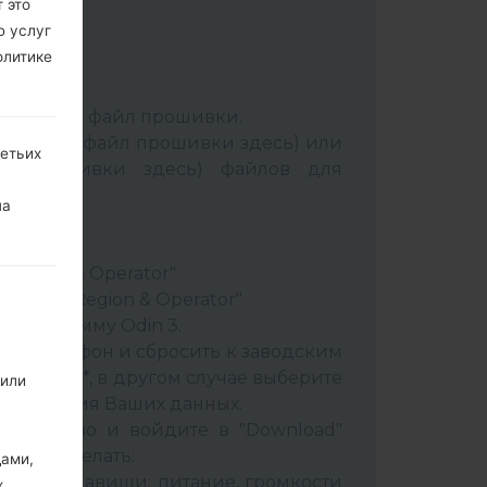
 это
ю услуг
олитике
:
Odin 3
.
аспакуйте файл прошивки.
Выбрать 1 файл прошивки здесь) или
ретьих
йл прошивки здесь) файлов для
на
ery"
"
& Region & Operator"
ountry & Region & Operator"
в программу Odin 3.
ить телефон и сбросить к заводским
 CSC _ ***, в другом случае выберите
 или
сохранения Ваших данных.
стройство и войдите в "Download"
к это сделать:
дами,
вайте клавиши: питание, громкости
х