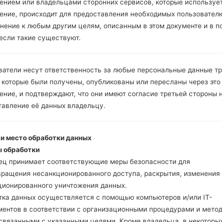
Инструкции
ением или владельцами сторонних сервисов, которые использует
ение, происходит для предоставления необходимых пользовател
нение к любым другим целям, описанным в этом документе и в п
 если такие существуют.
Скачайте на свой ПК
Далее загрузите и р
Вам необходимо 1 (
ватели несут ответственность за любые персональные данные т
5 (Выбрать 5 фа
 которые были получены, опубликованы или пересланы через это
прошивки:
ние, и подтверждают, что они имеют согласие третьей стороны 
AP: "System & Recov
тавление её данных владельцу.
CP: "Modem & Radio
CSC _ ***: "Country 
HOME_CSC _ ***: "C
 и место обработки данных
Добавьте все файлы 
 обработки
Если вы хотите прош
ец принимает соответствующие меры безопасности для
настройкам выберите
вращения несанкционированного доступа, раскрытия, изменения
HOME_CSC _ *** для 
ционированного уничтожения данных.
Теперь выключите у
тка данных осуществляется с помощью компьютеров и/или IT-
режим. Все методы ка
ментов в соответствии с организационными процедурами и мето
Нажмите и удержи
 связанными с указанными целями. Кроме владельца, в некоторы