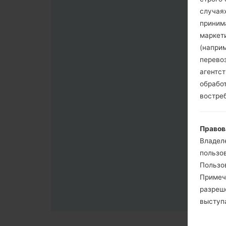
случая
приним
маркет
(напри
перево
агентс
обрабо
востре
Правов
Владел
пользо
Пользов
Примеч
разреш
выступа
согласи
примен