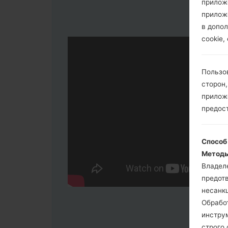
прилож
прилож
в допол
cookie,
Пользо
сторон,
приложе
предос
Способ
Методы
Владел
предот
несанк
Обрабо
инстру
строго