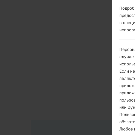
Подроб
предос
в спец
непоср
Персон
случае
исполь
Если не
являют
приложе
прилож
пользов
или фу
Пользо
обязат
Любое и