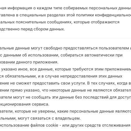
ОПИСАНИЕ
Mobil
Х
ная информация о каждом типе собираемых персональных данны
тавлена в специальных разделах этой политики конфиденциально
иальных пояснительных сообщениях, которые отображаются
1.ПРОВЕРИТЬ НАЛИЧИЕ RECAPTCHA
2
едственно перед сбором данных.
альные данные могут свободно предоставляться пользователем и
 с данными об использовании, собираться автоматически при
зовании данного приложения.
 указано иное, все данные, которые требуются этим приложением
ся обязательными, и в случае непредоставления этих данных
ние не сможет предоставить свои услуги. В тех случаях, когда в
ении прямо указано, что некоторые данные не являются обязате
атели могут не сообщать эти данные без последствий для досту
нкционирования сервиса.
ватели, которые не уверены, какие персональные данные являют
ельными, могут связаться с владельцем.
спользование файлов cookie - или других средств отслеживания