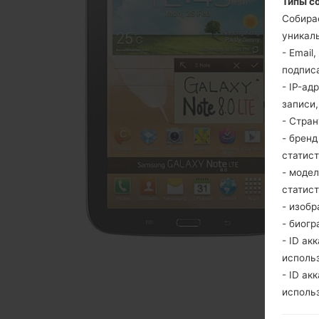
Типы с
Собира
уникаль
- Email
подпис
- IP-ад
записи
- Стра
- брен
статис
- моде
статис
- изобр
- биогр
- ID ак
исполь
- ID ак
исполь