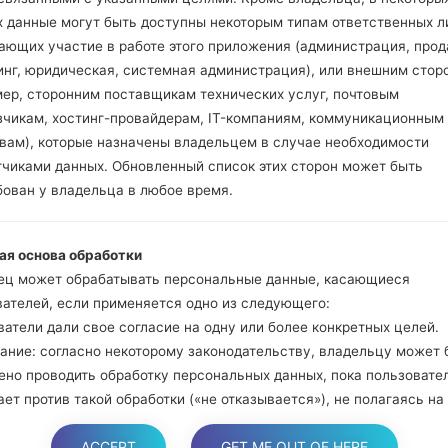
и Bixbi.
х данные могут быть доступны некоторым типам ответственных л
Нажмите и удер
ающих участие в работе этого приложения (администрация, прод
громкости. Подклю
инг, юридическая, системная администрация), или внешним стор
кабель.
мер, сторонним поставщикам технических услуг, почтовым
Нажмите и удержи
зчикам, хостинг-провайдерам, IT-компаниям, коммуникационным
и домой.
твам), которые назначены владельцем в случае необходимости
Подключите US
тчиками данных. Обновленный список этих сторон может быть
уменьшение звука и B
бован у владельца в любое время.
Нажмите и уде
увеличения громкос
ая основа обработки
Далее подключите
ец может обрабатывать персональные данные, касающиеся
должна определить
вателей, если применяется одно из следующего:
появится на экране.
атели дали свое согласие на одну или более конкретных целей.
Укажите только "F.Re
ание: согласно некоторому законодательству, владельцу может 
В конце нажмите к
ено проводить обработку персональных данных, пока пользовате
перезагрузится и от
ет против такой обработки («не отказывается»), не полагаясь на
е или любое другое из следующих правовых оснований. Это, одна
ACCEPT
GET ME OUT OF HERE
яется, когда обработка персональных данных является предмето