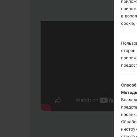
прилож
прилож
в допол
cookie,
Пользо
сторон,
приложе
предос
Способ
Методы
Владел
предот
несанк
Обрабо
инстру
строго