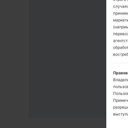
случая
приним
маркет
(напри
перево
агентс
обрабо
востре
Правов
Владел
пользо
Пользов
Примеч
разреш
выступа
согласи
примен