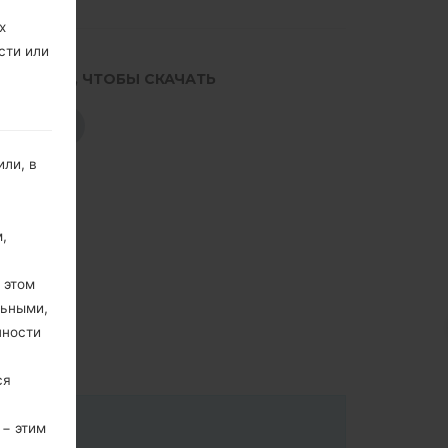
х
сти или
.НАЖМИТЕ, ЧТОБЫ СКАЧАТЬ
СКАЧАТЬ
ли, в
,
 этом
льными,
пности
ся
 − этим