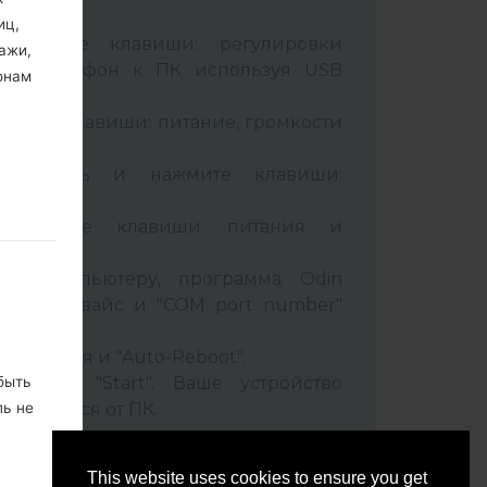
иц,
живайте клавиши: регулировки
ажи,
чив телефон к ПК используя USB
онам
вайте клавиши: питание, громкости
B кабель и нажмите клавиши:
ixbi.
рживайте клавиши: питания и
ти
 к компьютеру, программа Odin
 Ваш девайс и "COM port number"
set" время и "Auto-Reboot".
быть
нопку "Start". Ваше устройство
ль не
соединится от ПК.
ко, не
This website uses cookies to ensure you get
м