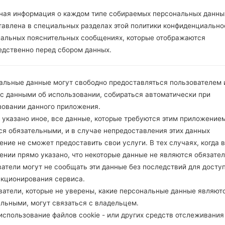
e, IAM
ная информация о каждом типе собираемых персональных данны
тавлена в специальных разделах этой политики конфиденциально
иальных пояснительных сообщениях, которые отображаются
1.ПРОВЕРИТЬ НАЛИЧИЕ RECAPTCHA
2
едственно перед сбором данных.
альные данные могут свободно предоставляться пользователем и
 с данными об использовании, собираться автоматически при
зовании данного приложения.
 указано иное, все данные, которые требуются этим приложением
ся обязательными, и в случае непредоставления этих данных
ние не сможет предоставить свои услуги. В тех случаях, когда в
ении прямо указано, что некоторые данные не являются обязате
атели могут не сообщать эти данные без последствий для досту
нкционирования сервиса.
ватели, которые не уверены, какие персональные данные являют
ельными, могут связаться с владельцем.
спользование файлов cookie - или других средств отслеживания