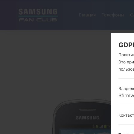
Главная
Телефоны
О
GDP
Полити
Это пр
пользо
Владел
Sfirm
Контак