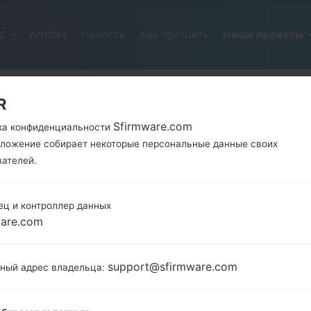
С
Articles
Новости
Как прошить
Наши проекты
R
Sfirmware.com
ка конфиденциальности
иложение собирает некоторые персональные данные своих
вателей.
ец и контроллер данных
ОФИЦИАЛЬНАЯ ПРОШИВКА #248
ware.com
SAMSUNGSTAR DUOS
support@sfirmware.com
тный адрес владельца:
Главная
→
Star Duos
→
SamsungGT-S5282
→
GT-S52
Загрузите последнее обновление прошивки д