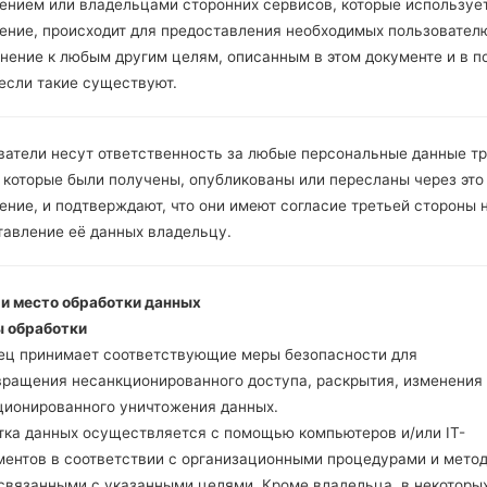
Инструкции
ением или владельцами сторонних сервисов, которые использует
ение, происходит для предоставления необходимых пользовател
нение к любым другим целям, описанным в этом документе и в п
 если такие существуют.
Скачайте на свой ПК
Далее загрузите и р
Вам необходимо 1 (
ватели несут ответственность за любые персональные данные т
5 (Выбрать 5 фа
 которые были получены, опубликованы или пересланы через это
прошивки:
ние, и подтверждают, что они имеют согласие третьей стороны 
AP: "System & Recov
тавление её данных владельцу.
CP: "Modem & Radio
CSC _ ***: "Country 
HOME_CSC _ ***: "C
 и место обработки данных
Добавьте все файлы 
 обработки
Если вы хотите прош
ец принимает соответствующие меры безопасности для
настройкам выберите
вращения несанкционированного доступа, раскрытия, изменения
HOME_CSC _ *** для 
ционированного уничтожения данных.
Теперь выключите у
тка данных осуществляется с помощью компьютеров и/или IT-
режим. Все методы ка
ментов в соответствии с организационными процедурами и мето
Нажмите и удержи
 связанными с указанными целями. Кроме владельца, в некоторы