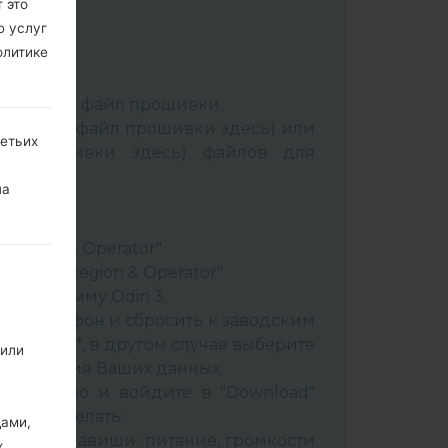
 это
ю услуг
олитике
:
Odin 3
.
аспакуйте файл прошивки.
Выбрать 1 файл прошивки здесь) или
ретьих
йл прошивки здесь) файлов для
на
ery"
"
& Region & Operator"
ountry & Region & Operator"
в программу Odin 3.
ить телефон и сбросить к заводским
 CSC _ ***, в другом случае выберите
 или
сохранения Ваших данных.
стройство и войдите в "Download"
к это сделать:
дами,
вайте клавиши: питание, громкости
х