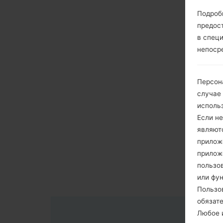
Подроб
предос
в спец
непоср
Персон
случае
исполь
Если не
являют
приложе
прилож
пользов
или фу
Пользо
обязат
Любое и