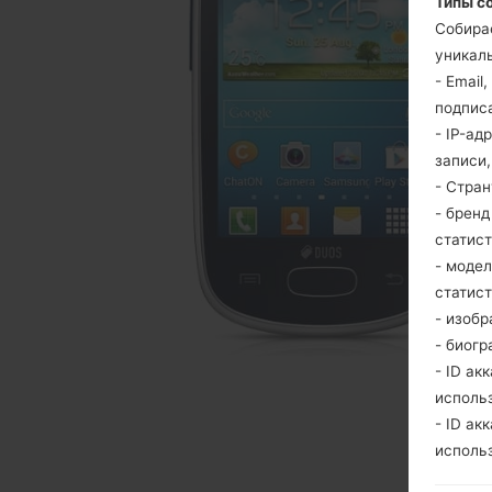
Типы с
Собира
уникаль
- Email
подпис
- IP-ад
записи
- Стра
- брен
статис
- моде
статис
- изобр
- биогр
- ID ак
исполь
- ID ак
исполь