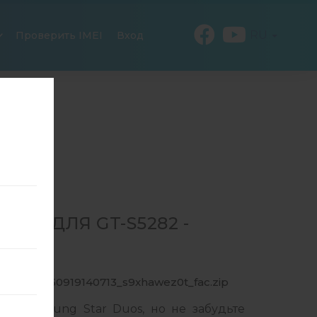
RU
Проверить IMEI
Вход
19 ДЛЯ GT-S5282 -
82_1_20150919140713_s9xhawez0t_fac.zip
ля Samsung Star Duos, но не забудьте