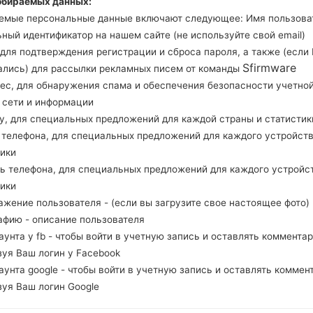
обираемых данных:
проверить, соответствует ли номер модели ваш
емые персональные данные включают следующее: Имя пользова
прошивки MWD для MOROCCO. Продукт постав
ный идентификатор на нашем сайте (не используйте свой email)
версия CSC S5282OJVAME1, MODEM версия 
, для подтверждения регистрации и сброса пароля, а также (если
системы данной прошивки Android Jelly Bean 4.
Sfirmware
ались) для рассылки рекламных писем от команды
стоковую прошивку на устройства Samsung
зде
рес, для обнаружения спама и обеспечения безопасности учетно
, сети и информации
ну, для специальных предложений для каждой страны и статистик
НАЗВАНИЕ ФАЙЛА
GT-S5282_1_20150919140713_s
Т
д телефона, для специальных предложений для каждого устройств
9xhawez0t_fac
тики
РАЗМЕР ФАЙЛА
498.07 MiB
М
ль телефона, для специальных предложений для каждого устройс
тики
ОПЕРАЦИОННАЯ
Android Jelly Bean 4.1.2
PD
ажение пользователя - (если вы загрузите свое настоящее фото)
СИСТЕМА
афию - описание пользователя
каунта у fb - чтобы войти в учетную запись и оставлять комментар
PDA/AP ВЕРСИЯ
S5282OJVAME1
PD
зуя Ваш логин у Facebook
РЕГИОН
С
каунта google - чтобы войти в учетную запись и оставлять коммен
MWD
зуя Ваш логин Google
ОПИСАНИЕ
Meditel, WANA GSM, Vodafon
Х