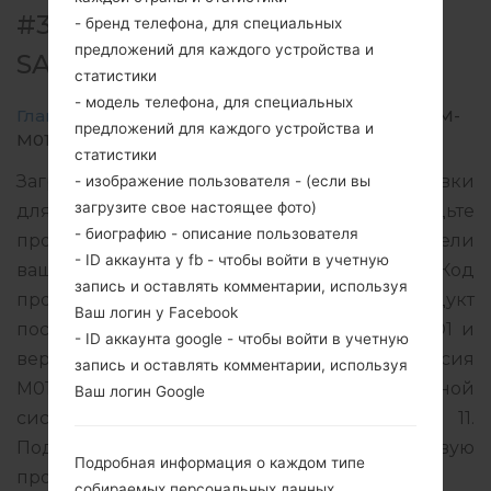
#310124 ДЛЯ SM-M015G -
- бренд телефона, для специальных
предложений для каждого устройства и
SAMSUNGGALAXY M01
статистики
- модель телефона, для специальных
Главная
→
Galaxy M01
→
SamsungSM-M015G
→
SM-
предложений для каждого устройства и
M015G_1_20220506133035_0jou92pvj3_fac.zip
статистики
Загрузите последнее обновление прошивки
- изображение пользователя - (если вы
загрузите свое настоящее фото)
для Samsung Galaxy M01, но не забудьте
- биографию - описание пользователя
проверить, соответствует ли номер модели
- ID аккаунта у fb - чтобы войти в учетную
вашего смартфона указанному SM-M015G. Код
запись и оставлять комментарии, используя
прошивки NPB для NEPAL. Продукт
Ваш логин у Facebook
поставляется с версией PDA M015GXXS4BVD1 и
- ID аккаунта google - чтобы войти в учетную
версия CSC M015GODM4BUJ2, MODEM версия
запись и оставлять комментарии, используя
M015GXXU4BUJ2. Версия операционной
Ваш логин Google
системы данной прошивки Android R 11.
Подробная инструкция, как прошить стоковую
Подробная информация о каждом типе
прошивку на устройства Samsung
здесь
собираемых персональных данных