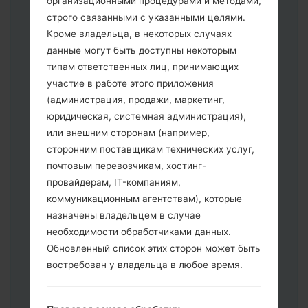
организационными процедурами и методами,
строго связанными с указанными целями.
Кроме владельца, в некоторых случаях
Скачайте на свой ПК:
Odin 3
.
данные могут быть доступны некоторым
Далее загрузите и распакуйте файл
типам ответственных лиц, принимающих
прошивки.
участие в работе этого приложения
Вам необходимо 1 (Выбрать 1 файл
(администрация, продажи, маркетинг,
прошивки здесь) или 5 (Выбрать 5
юридическая, системная администрация),
файл прошивки здесь) файлов для
или внешним сторонам (например,
прошивки:
сторонним поставщикам технических услуг,
AP: "System & Recovery"
почтовым перевозчикам, хостинг-
CP: "Modem & Radio"
провайдерам, IT-компаниям,
CSC _ ***: "Country & Region & Operator"
коммуникационным агентствам), которые
HOME_CSC _ ***: "Country & Region &
назначены владельцем в случае
Operator"
необходимости обработчиками данных.
Добавьте все файлы в программу Odin
Обновленный список этих сторон может быть
3.
востребован у владельца в любое время.
Если вы хотите прошить телефон и
сбросить к заводским настройкам
выберите CSC _ ***, в другом случае