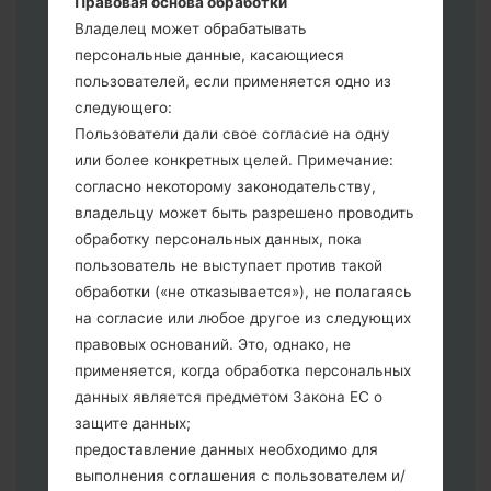
Правовая основа обработки
выберите HOME_CSC _ *** для
Владелец может обрабатывать
сохранения Ваших данных.
персональные данные, касающиеся
Теперь выключите устройство и
пользователей, если применяется одно из
войдите в "Download" режим. Все
следующего:
методы как это сделать:
Пользователи дали свое согласие на одну
Нажмите и удерживайте клавиши:
или более конкретных целей. Примечание:
питание, громкости и Bixbi.
согласно некоторому законодательству,
Нажмите и удерживайте клавиши:
владельцу может быть разрешено проводить
регулировки громкости. Подключив
обработку персональных данных, пока
телефон к ПК используя USB кабель.
пользователь не выступает против такой
Нажмите и удерживайте клавиши:
обработки («не отказывается»), не полагаясь
питание, громкости и домой.
на согласие или любое другое из следующих
Подключите USB кабель и нажмите
правовых оснований. Это, однако, не
клавиши: уменьшение звука и Bixbi.
применяется, когда обработка персональных
Нажмите и удерживайте клавиши:
данных является предметом Закона ЕС о
питания и увеличения громкости
защите данных;
Далее подключите к компьютеру,
предоставление данных необходимо для
программа Odin должна определить
выполнения соглашения с пользователем и/
Ваш девайс и "COM port number"