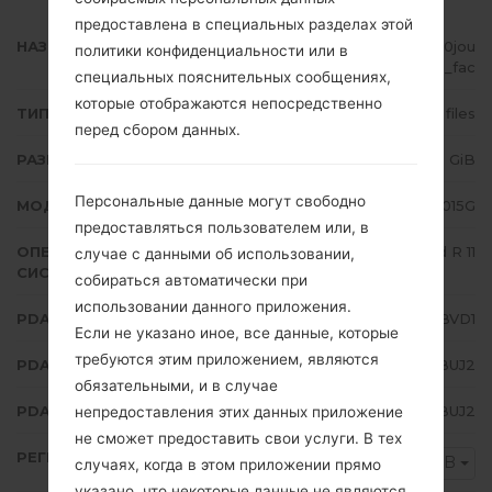
предоставлена в специальных разделах этой
НАЗВАНИЕ ФАЙЛА
SM-M015G_1_20220506133035_0jou
политики конфиденциальности или в
92pvj3_fac
специальных пояснительных сообщениях,
которые отображаются непосредственно
ТИП ПРОШИВКИ
4 files
перед сбором данных.
РАЗМЕР ФАЙЛА
3.62 GiB
Персональные данные могут свободно
МОДЕЛЬ
Samsung SM-M015G
предоставляться пользователем или, в
ОПЕРАЦИОННАЯ
Android R 11
случае с данными об использовании,
СИСТЕМА
собираться автоматически при
использовании данного приложения.
PDA/AP ВЕРСИЯ
M015GXXS4BVD1
Если не указано иное, все данные, которые
требуются этим приложением, являются
PDA/AP ВЕРСИЯ
M015GODM4BUJ2
обязательными, и в случае
PDA/AP ВЕРСИЯ
M015GXXU4BUJ2
непредоставления этих данных приложение
не сможет предоставить свои услуги. В тех
РЕГИОН
NPB
случаях, когда в этом приложении прямо
указано, что некоторые данные не являются