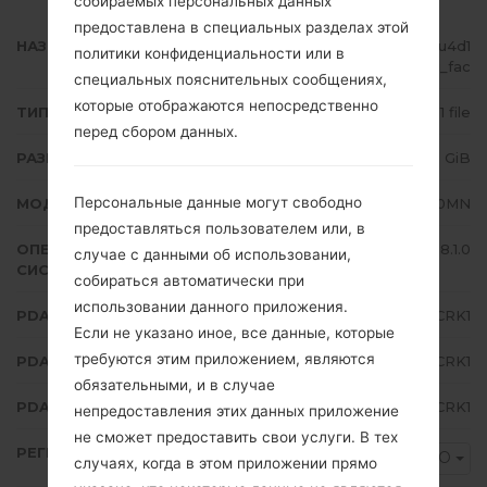
собираемых персональных данных
предоставлена в специальных разделах этой
НАЗВАНИЕ ФАЙЛА
SM-J710MN_1_20181203082814_u4d1
политики конфиденциальности или в
f4bd1g_fac
специальных пояснительных сообщениях,
которые отображаются непосредственно
ТИП ПРОШИВКИ
1 file
перед сбором данных.
РАЗМЕР ФАЙЛА
2.09 GiB
Персональные данные могут свободно
МОДЕЛЬ
Samsung SM-J710MN
предоставляться пользователем или, в
ОПЕРАЦИОННАЯ
Android Oreo 8.1.0
случае с данными об использовании,
СИСТЕМА
собираться автоматически при
использовании данного приложения.
PDA/AP ВЕРСИЯ
J710MNVJU4CRK1
Если не указано иное, все данные, которые
требуются этим приложением, являются
PDA/AP ВЕРСИЯ
J710MNUUB4CRK1
обязательными, и в случае
PDA/AP ВЕРСИЯ
J710MNUBU4CRK1
непредоставления этих данных приложение
не сможет предоставить свои услуги. В тех
РЕГИОН
COO
случаях, когда в этом приложении прямо