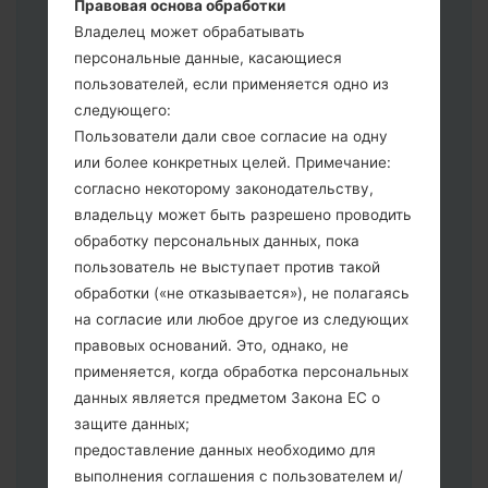
Правовая основа обработки
сбросить к заводским настройкам
Владелец может обрабатывать
выберите CSC _ ***, в другом случае
персональные данные, касающиеся
выберите HOME_CSC _ *** для
пользователей, если применяется одно из
сохранения Ваших данных.
следующего:
Теперь выключите устройство и
Пользователи дали свое согласие на одну
войдите в "Download" режим. Все
или более конкретных целей. Примечание:
методы как это сделать:
согласно некоторому законодательству,
Нажмите и удерживайте клавиши:
владельцу может быть разрешено проводить
питание, громкости и Bixbi.
обработку персональных данных, пока
Нажмите и удерживайте клавиши:
пользователь не выступает против такой
регулировки громкости. Подключив
обработки («не отказывается»), не полагаясь
телефон к ПК используя USB кабель.
на согласие или любое другое из следующих
Нажмите и удерживайте клавиши:
правовых оснований. Это, однако, не
питание, громкости и домой.
применяется, когда обработка персональных
Подключите USB кабель и нажмите
данных является предметом Закона ЕС о
клавиши: уменьшение звука и Bixbi.
защите данных;
Нажмите и удерживайте клавиши:
предоставление данных необходимо для
питания и увеличения громкости
выполнения соглашения с пользователем и/