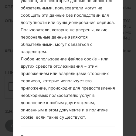
указано, что некоторые данные не являются
СТРАНА
Colombia
обязательными, пользователи могут не
сообщать эти данные без последствий для
ОПИСАНИЕ
Claro, Movistar, TIGO, ETB, EXITO1,
доступности или функционирования сервиса.
EXITO2, UFF1, UFF2, U NE1, UNE2, U
Пользователи, которые не уверены, какие
NE3, UNE4, Virgin Mobile1, Virgin Mo
персональные данные являются
bile2,
обязательными, могут связаться с
ХЕШ
f74ca36d356c898f3bc922b6c6a1eaa
владельцем.
Любое использование файлов cookie - или
других средств отслеживания − этим
1.ПРОВЕРИТЬ НАЛИЧИЕ RECAPTCHA
приложением или владельцами сторонних
сервисов, которые использует это
приложение, происходит для предоставления
необходимых пользователю услуг в
дополнение к любым другим целям,
описанным в этом документе и в политике
2.НАЖМИТЕ, ЧТОБЫ СКАЧАТЬ
cookie, если такие существуют.
СКАЧАТЬ