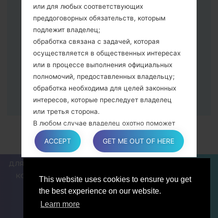
Далее подключите к компьютеру,
или для любых соответствующих
программа Odin должна определить
преддоговорных обязательств, которым
Ваш девайс и "COM port number"
подлежит владелец;
появится на экране.
обработка связана с задачей, которая
Укажите только "F.Reset" время и "Auto-
осуществляется в общественных интересах
Reboot".
или в процессе выполнения официальных
В конце нажмите кнопку "Start". Ваше
полномочий, предоставленных владельцу;
устройство перезагрузится и
обработка необходима для целей законных
отсоединится от ПК.
интересов, которые преследует владелец
или третья сторона.
В любом случае владелец охотно поможет
объяснить конкретную правовую основу,
ACCEPT
GET ME OUT OF HERE
которая применяется к обработке, и в
частности, является ли предоставление
ДЛЯ БЛОГЕРОВ И ПИСАТЕЛЕЙ
НОВОСТИ
СРАВНИТЬ
персональных данных обязательным или
КОНТАКТЫ
ПОЛИТИКА КОНФИДЕНЦИАЛЬНОСТИ
This website uses cookies to ensure you get
договорным условием, или же условием,
УСЛОВИЯ ОБСЛУЖИВАНИЯ
the best experience on our website.
необходимым для заключения договора.
Learn more