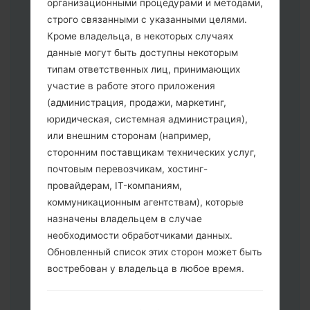
организационными процедурами и методами,
строго связанными с указанными целями.
Кроме владельца, в некоторых случаях
данные могут быть доступны некоторым
типам ответственных лиц, принимающих
Скачайте на свой ПК:
Odin 3
.
участие в работе этого приложения
Далее загрузите и распакуйте файл
(администрация, продажи, маркетинг,
прошивки.
юридическая, системная администрация),
Вам необходимо 1 (Выбрать 1 файл
или внешним сторонам (например,
прошивки здесь) или 5 (Выбрать 5
сторонним поставщикам технических услуг,
файл прошивки здесь) файлов для
почтовым перевозчикам, хостинг-
прошивки:
провайдерам, IT-компаниям,
AP: "System & Recovery"
коммуникационным агентствам), которые
CP: "Modem & Radio"
назначены владельцем в случае
CSC _ ***: "Country & Region & Operator"
необходимости обработчиками данных.
HOME_CSC _ ***: "Country & Region &
Обновленный список этих сторон может быть
Operator"
востребован у владельца в любое время.
Добавьте все файлы в программу Odin
3.
Если вы хотите прошить телефон и