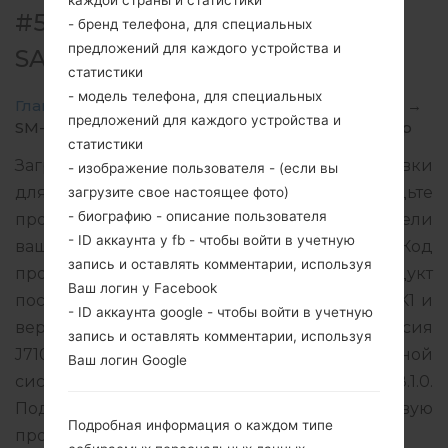
каждой страны и статистики
#55785 ДЛЯ SM-J710MN -
- бренд телефона, для специальных
предложений для каждого устройства и
SAMSUNGGALAXY J7 2016
статистики
- модель телефона, для специальных
Главная
→
Galaxy J7 2016
→
SamsungSM-J710MN
→
предложений для каждого устройства и
SM-J710MN_1_20181203082814_u4d1f4bd1g_fac.zip
статистики
Загрузите последнее обновление прошивки
- изображение пользователя - (если вы
для Samsung Galaxy J7 2016, но не забудьте
загрузите свое настоящее фото)
- биографию - описание пользователя
проверить, соответствует ли номер модели
- ID аккаунта у fb - чтобы войти в учетную
вашего смартфона указанному SM-J710MN. Код
запись и оставлять комментарии, используя
прошивки COO для COLOMBIA. Продукт
Ваш логин у Facebook
поставляется с версией PDA J710MNVJU4CRK1 и
- ID аккаунта google - чтобы войти в учетную
версия CSC J710MNUUB4CRK1, MODEM версия
запись и оставлять комментарии, используя
J710MNUBU4CRK1. Версия операционной
Ваш логин Google
системы данной прошивки Android Oreo 8.1.0.
Подробная инструкция, как прошить стоковую
Подробная информация о каждом типе
прошивку на устройства Samsung
здесь