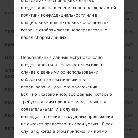
собираемых персональных данных
предоставлена в специальных разделах этой
НАЗВАНИЕ ФАЙЛА
SM-J710MN_1_20190108070914_0qp
политики конфиденциальности или в
h0klwn2
специальных пояснительных сообщениях,
которые отображаются непосредственно
ТИП ПРОШИВКИ
4 files
перед сбором данных.
РАЗМЕР ФАЙЛА
1.64 GiB
Персональные данные могут свободно
МОДЕЛЬ
Samsung SM-J710MN
предоставляться пользователем или, в
ОПЕРАЦИОННАЯ
Android Oreo 8.1.0
случае с данными об использовании,
СИСТЕМА
собираться автоматически при
использовании данного приложения.
PDA/AP ВЕРСИЯ
J710MNVJU4CRK1
Если не указано иное, все данные, которые
требуются этим приложением, являются
PDA/AP ВЕРСИЯ
J710MNUUB4CSA1
обязательными, и в случае
PDA/AP ВЕРСИЯ
J710MNUBU4CRK1
непредоставления этих данных приложение
не сможет предоставить свои услуги. В тех
РЕГИОН
COO
случаях, когда в этом приложении прямо