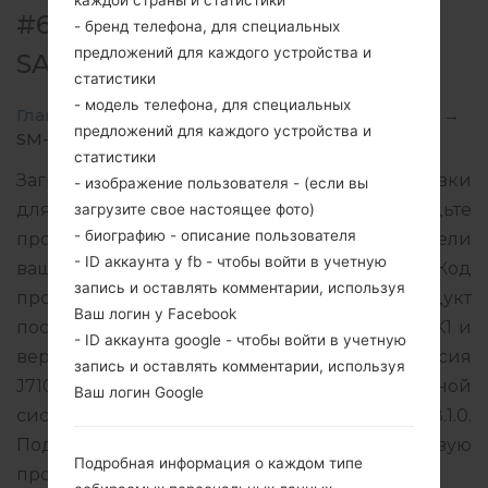
каждой страны и статистики
#62345 ДЛЯ SM-J710MN -
- бренд телефона, для специальных
предложений для каждого устройства и
SAMSUNGGALAXY J7 2016
статистики
- модель телефона, для специальных
Главная
→
Galaxy J7 2016
→
SamsungSM-J710MN
→
предложений для каждого устройства и
SM-J710MN_1_20190108070914_0qph0klwn2.zip
статистики
Загрузите последнее обновление прошивки
- изображение пользователя - (если вы
для Samsung Galaxy J7 2016, но не забудьте
загрузите свое настоящее фото)
- биографию - описание пользователя
проверить, соответствует ли номер модели
- ID аккаунта у fb - чтобы войти в учетную
вашего смартфона указанному SM-J710MN. Код
запись и оставлять комментарии, используя
прошивки COO для COLOMBIA. Продукт
Ваш логин у Facebook
поставляется с версией PDA J710MNVJU4CRK1 и
- ID аккаунта google - чтобы войти в учетную
версия CSC J710MNUUB4CSA1, MODEM версия
запись и оставлять комментарии, используя
J710MNUBU4CRK1. Версия операционной
Ваш логин Google
системы данной прошивки Android Oreo 8.1.0.
Подробная инструкция, как прошить стоковую
Подробная информация о каждом типе
прошивку на устройства Samsung
здесь