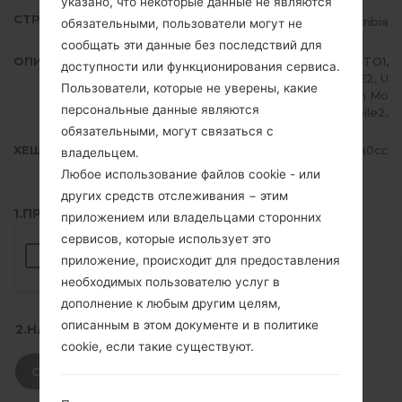
указано, что некоторые данные не являются
СТРАНА
Colombia
обязательными, пользователи могут не
сообщать эти данные без последствий для
ОПИСАНИЕ
Claro, Movistar, TIGO, ETB, EXITO1,
доступности или функционирования сервиса.
EXITO2, UFF1, UFF2, U NE1, UNE2, U
Пользователи, которые не уверены, какие
NE3, UNE4, Virgin Mobile1, Virgin Mo
персональные данные являются
bile2,
обязательными, могут связаться с
ХЕШ
7ee582f73ab4703929de177dcac3a0cc
владельцем.
Любое использование файлов cookie - или
других средств отслеживания − этим
1.ПРОВЕРИТЬ НАЛИЧИЕ RECAPTCHA
приложением или владельцами сторонних
сервисов, которые использует это
приложение, происходит для предоставления
необходимых пользователю услуг в
дополнение к любым другим целям,
описанным в этом документе и в политике
2.НАЖМИТЕ, ЧТОБЫ СКАЧАТЬ
cookie, если такие существуют.
СКАЧАТЬ