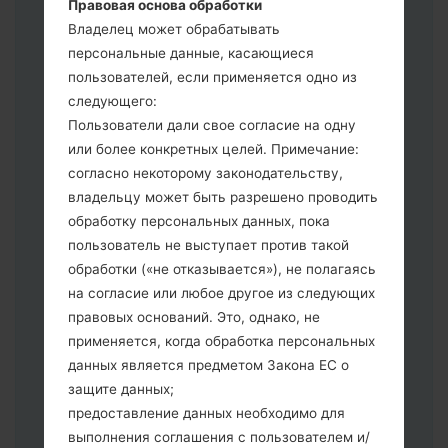
Правовая основа обработки
сбросить к заводским настройкам
Владелец может обрабатывать
выберите CSC _ ***, в другом случае
персональные данные, касающиеся
выберите HOME_CSC _ *** для
пользователей, если применяется одно из
сохранения Ваших данных.
следующего:
Теперь выключите устройство и
Пользователи дали свое согласие на одну
войдите в "Download" режим. Все
или более конкретных целей. Примечание:
методы как это сделать:
согласно некоторому законодательству,
Нажмите и удерживайте клавиши:
владельцу может быть разрешено проводить
питание, громкости и Bixbi.
обработку персональных данных, пока
Нажмите и удерживайте клавиши:
пользователь не выступает против такой
регулировки громкости. Подключив
обработки («не отказывается»), не полагаясь
телефон к ПК используя USB кабель.
на согласие или любое другое из следующих
Нажмите и удерживайте клавиши:
правовых оснований. Это, однако, не
питание, громкости и домой.
применяется, когда обработка персональных
Подключите USB кабель и нажмите
данных является предметом Закона ЕС о
клавиши: уменьшение звука и Bixbi.
защите данных;
Нажмите и удерживайте клавиши:
предоставление данных необходимо для
питания и увеличения громкости
выполнения соглашения с пользователем и/