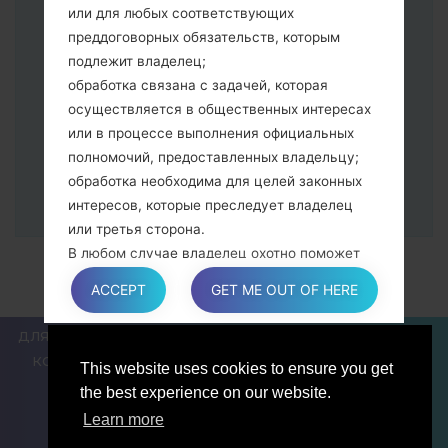
Далее подключите к компьютеру,
или для любых соответствующих
программа Odin должна определить
преддоговорных обязательств, которым
Ваш девайс и "COM port number"
подлежит владелец;
появится на экране.
обработка связана с задачей, которая
Укажите только "F.Reset" время и "Auto-
осуществляется в общественных интересах
Reboot".
или в процессе выполнения официальных
В конце нажмите кнопку "Start". Ваше
полномочий, предоставленных владельцу;
устройство перезагрузится и
обработка необходима для целей законных
отсоединится от ПК.
интересов, которые преследует владелец
или третья сторона.
В любом случае владелец охотно поможет
объяснить конкретную правовую основу,
ACCEPT
GET ME OUT OF HERE
которая применяется к обработке, и в
частности, является ли предоставление
ДЛЯ БЛОГЕРОВ И ПИСАТЕЛЕЙ
НОВОСТИ
СРАВНИТЬ
персональных данных обязательным или
КОНТАКТЫ
ПОЛИТИКА КОНФИДЕНЦИАЛЬНОСТИ
This website uses cookies to ensure you get
договорным условием, или же условием,
УСЛОВИЯ ОБСЛУЖИВАНИЯ
the best experience on our website.
необходимым для заключения договора.
Learn more