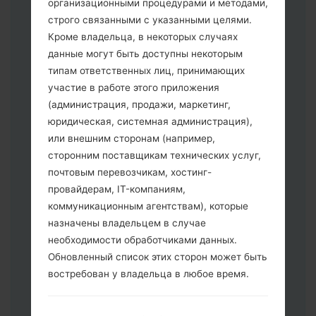
организационными процедурами и методами,
строго связанными с указанными целями.
Кроме владельца, в некоторых случаях
данные могут быть доступны некоторым
типам ответственных лиц, принимающих
Скачайте на свой ПК:
Odin 3
.
участие в работе этого приложения
Далее загрузите и распакуйте файл
(администрация, продажи, маркетинг,
прошивки.
юридическая, системная администрация),
Вам необходимо 1 (Выбрать 1 файл
или внешним сторонам (например,
прошивки здесь) или 5 (Выбрать 5
сторонним поставщикам технических услуг,
файл прошивки здесь) файлов для
почтовым перевозчикам, хостинг-
прошивки:
провайдерам, IT-компаниям,
AP: "System & Recovery"
коммуникационным агентствам), которые
CP: "Modem & Radio"
назначены владельцем в случае
CSC _ ***: "Country & Region & Operator"
необходимости обработчиками данных.
HOME_CSC _ ***: "Country & Region &
Обновленный список этих сторон может быть
Operator"
востребован у владельца в любое время.
Добавьте все файлы в программу Odin
3.
Если вы хотите прошить телефон и