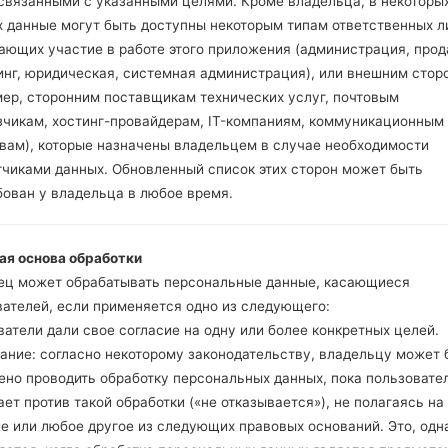
 связанными с указанными целями. Кроме владельца, в некоторы
Теперь выключите у
х данные могут быть доступны некоторым типам ответственных л
режим. Все методы ка
ающих участие в работе этого приложения (администрация, прод
Нажмите и удержи
инг, юридическая, системная администрация), или внешним стор
и Bixbi.
мер, сторонним поставщикам технических услуг, почтовым
Нажмите и удер
зчикам, хостинг-провайдерам, IT-компаниям, коммуникационным
громкости. Подклю
твам), которые назначены владельцем в случае необходимости
кабель.
тчиками данных. Обновленный список этих сторон может быть
Нажмите и удержи
бован у владельца в любое время.
и домой.
Подключите US
уменьшение звука и B
ая основа обработки
Нажмите и уде
ец может обрабатывать персональные данные, касающиеся
увеличения громкос
вателей, если применяется одно из следующего:
Далее подключите
атели дали свое согласие на одну или более конкретных целей.
должна определить
ание: согласно некоторому законодательству, владельцу может 
появится на экране.
ено проводить обработку персональных данных, пока пользовате
Укажите только "F.Re
ет против такой обработки («не отказывается»), не полагаясь на
В конце нажмите к
е или любое другое из следующих правовых оснований. Это, одна
перезагрузится и от