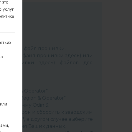
 это
ю услуг
олитике
:
Odin 3
.
ретьих
аспакуйте файл прошивки.
Выбрать 1 файл прошивки здесь) или
на
йл прошивки здесь) файлов для
ery"
"
& Region & Operator"
ountry & Region & Operator"
 или
в программу Odin 3.
ить телефон и сбросить к заводским
 CSC _ ***, в другом случае выберите
дами,
сохранения Ваших данных.