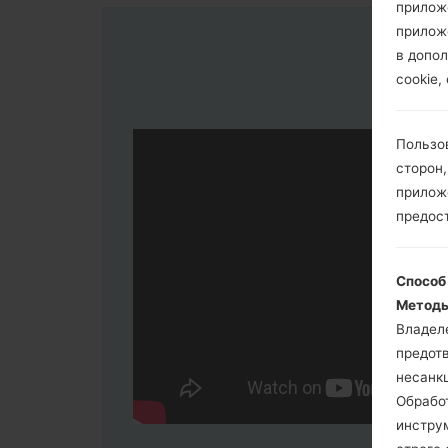
прилож
прилож
в допол
cookie,
Пользо
сторон,
приложе
предос
Способ
Методы
Владел
предот
несанк
Обрабо
инстру