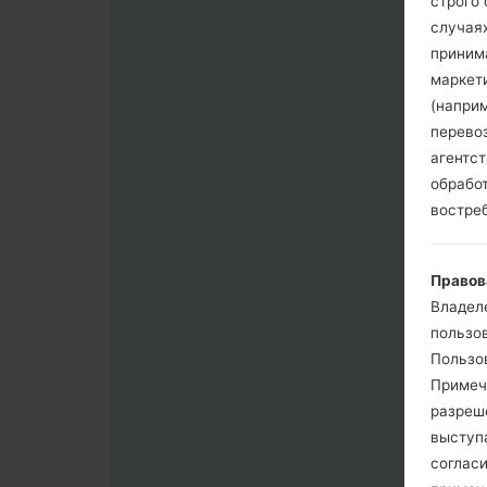
строго
случая
приним
маркет
(напри
перево
агентс
обрабо
востре
Правов
Владел
пользо
Пользов
Примеч
разреш
выступа
согласи