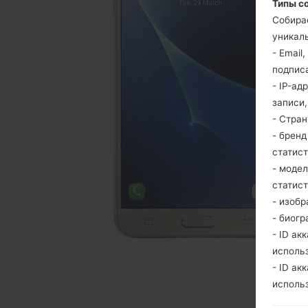
Типы с
Собира
уникаль
- Email
подпис
- IP-ад
записи
- Стра
- брен
статис
- моде
статис
- изобр
- биогр
- ID ак
исполь
- ID ак
исполь