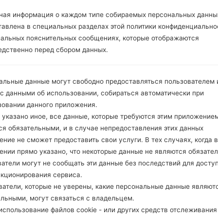
ОПИСАНИЕ
Claro, Movistar, TIGO, ETB, EXI
Х
TO1, EXITO2, UFF1, UFF2, U NE
ная информация о каждом типе собираемых персональных данны
1, UNE2, UNE3, UNE4, Virgin Mo
тавлена в специальных разделах этой политики конфиденциально
bile1, Virgin Mobile2,
иальных пояснительных сообщениях, которые отображаются
едственно перед сбором данных.
1.ПРОВЕРИТЬ НАЛИЧИЕ RECAPTCHA
2
альные данные могут свободно предоставляться пользователем и
 с данными об использовании, собираться автоматически при
зовании данного приложения.
 указано иное, все данные, которые требуются этим приложением
ся обязательными, и в случае непредоставления этих данных
ние не сможет предоставить свои услуги. В тех случаях, когда в
ении прямо указано, что некоторые данные не являются обязате
атели могут не сообщать эти данные без последствий для досту
нкционирования сервиса.
ватели, которые не уверены, какие персональные данные являют
ельными, могут связаться с владельцем.
спользование файлов cookie - или других средств отслеживания