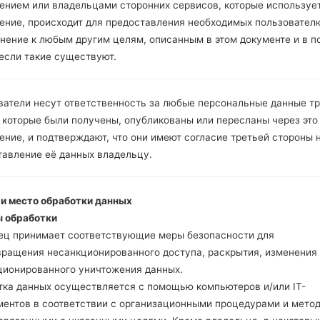
ением или владельцами сторонних сервисов, которые использует
ение, происходит для предоставления необходимых пользовател
Инструкции
нение к любым другим целям, описанным в этом документе и в п
 если такие существуют.
Скачайте на свой ПК
ватели несут ответственность за любые персональные данные т
Далее загрузите и р
 которые были получены, опубликованы или пересланы через это
Вам необходимо 1 (
ние, и подтверждают, что они имеют согласие третьей стороны 
5 (Выбрать 5 фа
тавление её данных владельцу.
прошивки:
AP: "System & Recov
 и место обработки данных
CP: "Modem & Radio
 обработки
CSC _ ***: "Country 
ец принимает соответствующие меры безопасности для
HOME_CSC _ ***: "C
вращения несанкционированного доступа, раскрытия, изменения
Добавьте все файлы 
ционированного уничтожения данных.
Если вы хотите прош
тка данных осуществляется с помощью компьютеров и/или IT-
настройкам выберите
ментов в соответствии с организационными процедурами и мето
HOME_CSC _ *** для 