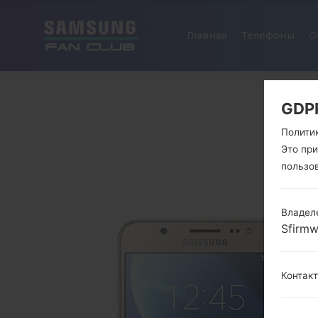
Главная
Телефоны
О
GDP
Полити
Это пр
пользо
Владел
Sfirm
Контак