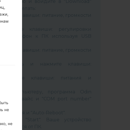
х
стройство и войдите в "Download"
иц,
к это сделать:
ажи,
вайте клавиши: питание, громкости
онам
живайте клавиши: регулировки
чив телефон к ПК используя USB
вайте клавиши: питание, громкости
B кабель и нажмите клавиши:
ixbi.
рживайте клавиши: питания и
ти
 к компьютеру, программа Odin
 Ваш девайс и "COM port number"
быть
ль не
set" время и "Auto-Reboot".
нопку "Start". Ваше устройство
ко, не
соединится от ПК.