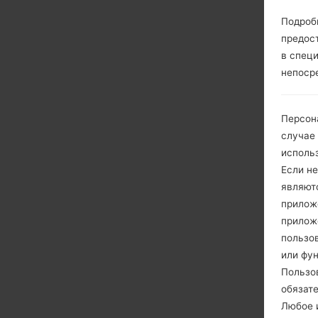
Подроб
предос
в спец
непоср
Персон
случае
исполь
Если не
являют
приложе
прилож
пользов
или фу
Пользо
обязат
Любое и