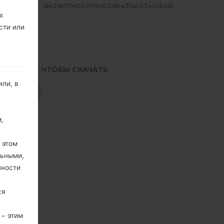
ЕШ
de21a09e02e99cb2dea31ac034c5b141
х
сти или
.НАЖМИТЕ, ЧТОБЫ СКАЧАТЬ
ли, в
СКАЧАТЬ
,
 этом
льными,
пности
ся
 − этим