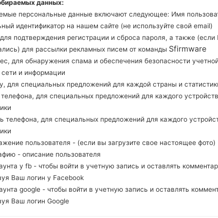
обираемых данных:
Загрузите последнее обновление прошивки для 
емые персональные данные включают следующее: Имя пользова
проверить, соответствует ли номер модели ва
ный идентификатор на нашем сайте (не используйте свой email)
Код прошивки COO для COLOMBIA. Прод
, для подтверждения регистрации и сброса пароля, а также (если
J710MNVJU4CRK1 и версия CSC J710MNUUB4C
Sfirmware
ались) для рассылки рекламных писем от команды
Версия операционной системы данной прош
рес, для обнаружения спама и обеспечения безопасности учетно
инструкция, как прошить стоковую прошивку н
, сети и информации
ну, для специальных предложений для каждой страны и статистик
д телефона, для специальных предложений для каждого устройств
НАЗВАНИЕ ФАЙЛА
SM-J710MN_1_20190115100414_y
Т
v6xldfoww_fac
тики
ль телефона, для специальных предложений для каждого устройс
РАЗМЕР ФАЙЛА
2.09 GiB
М
тики
ажение пользователя - (если вы загрузите свое настоящее фото)
ОПЕРАЦИОННАЯ
Android Oreo 8.1.0
PD
афию - описание пользователя
СИСТЕМА
каунта у fb - чтобы войти в учетную запись и оставлять комментар
PDA/AP ВЕРСИЯ
J710MNUUB4CSA1
PD
зуя Ваш логин у Facebook
каунта google - чтобы войти в учетную запись и оставлять коммен
РЕГИОН
С
COO
зуя Ваш логин Google