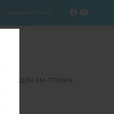
RU
Проверить IMEI
Вход
346 ДЛЯ SM-J710MN -
SM-