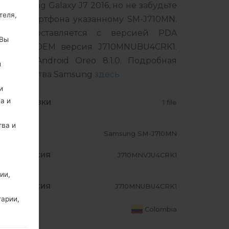
Samsung Galaxy J7 2016, но не забудьте
теля,
шего смартфона указанному SM-J710MN.
укт поставляется с версией PDA
 Вы
SA1, MODEM версия J710MNUBU4CRK1.
ивки Android Oreo 8.1.0. Подробная
й
а устройства Samsung
здесь
и
а и
ИП ПРОШИВКИ
1 file
тва и
ОДЕЛЬ
Samsung SM-J710MN
A/AP ВЕРСИЯ
J710MNVJU4CRK1
ии,
A/AP ВЕРСИЯ
J710MNUBU4CRK1
тарии,
ТРАНА
Colombia