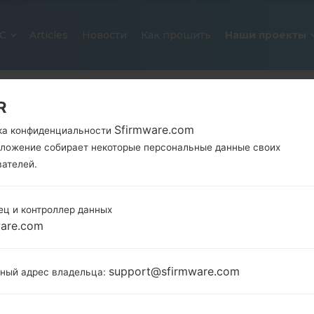
С
Articles
Новости
Как прошить
Наши проекты
R
Sfirmware.com
ка конфиденциальности
иложение собирает некоторые персональные данные своих
вателей.
ец и контроллер данных
ОФИЦИАЛЬНАЯ ПРОШИВКА #62
ware.com
SAMSUNGGALAXY J7 2016
support@sfirmware.com
тный адрес владельца:
Главная
→
Galaxy J7 2016
→
SamsungSM-J710MN
→
J710MN_1_20190115100414_yv6xldfoww_fac.zip