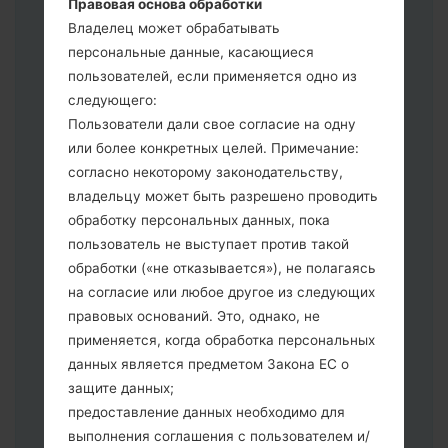
Правовая основа обработки
выберите CSC _ ***, в другом случае
Владелец может обрабатывать
выберите HOME_CSC _ *** для
персональные данные, касающиеся
сохранения Ваших данных.
пользователей, если применяется одно из
Теперь выключите устройство и
следующего:
войдите в "Download" режим. Все
Пользователи дали свое согласие на одну
методы как это сделать:
или более конкретных целей. Примечание:
Нажмите и удерживайте клавиши:
согласно некоторому законодательству,
питание, громкости и Bixbi.
владельцу может быть разрешено проводить
Нажмите и удерживайте клавиши:
обработку персональных данных, пока
регулировки громкости. Подключив
пользователь не выступает против такой
телефон к ПК используя USB кабель.
обработки («не отказывается»), не полагаясь
Нажмите и удерживайте клавиши:
на согласие или любое другое из следующих
питание, громкости и домой.
правовых оснований. Это, однако, не
Подключите USB кабель и нажмите
применяется, когда обработка персональных
клавиши: уменьшение звука и Bixbi.
данных является предметом Закона ЕС о
Нажмите и удерживайте клавиши:
защите данных;
питания и увеличения громкости
предоставление данных необходимо для
Далее подключите к компьютеру,
выполнения соглашения с пользователем и/