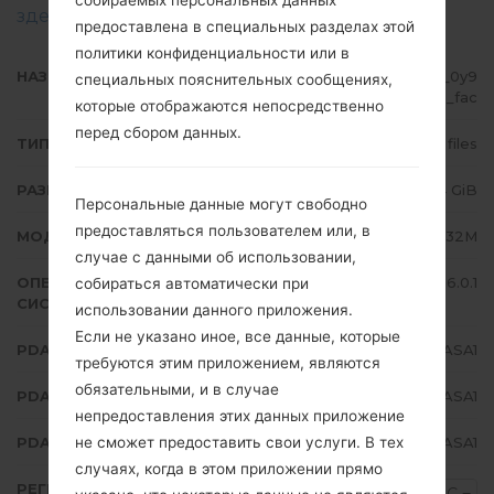
здесь
предоставлена в специальных разделах этой
политики конфиденциальности или в
НАЗВАНИЕ ФАЙЛА
SM-G532M_1_20190323144540_0y9
специальных пояснительных сообщениях,
shkg510_fac
которые отображаются непосредственно
перед сбором данных.
ТИП ПРОШИВКИ
4 files
РАЗМЕР ФАЙЛА
1.64 GiB
Персональные данные могут свободно
предоставляться пользователем или, в
МОДЕЛЬ
Samsung SM-G532M
случае с данными об использовании,
ОПЕРАЦИОННАЯ
Android Marshmallow 6.0.1
собираться автоматически при
СИСТЕМА
использовании данного приложения.
Если не указано иное, все данные, которые
PDA/AP ВЕРСИЯ
G532MUMU1ASA1
требуются этим приложением, являются
обязательными, и в случае
PDA/AP ВЕРСИЯ
G532MCRC1ASA1
непредоставления этих данных приложение
не сможет предоставить свои услуги. В тех
PDA/AP ВЕРСИЯ
G532MUBU1ASA1
случаях, когда в этом приложении прямо
РЕГИОН