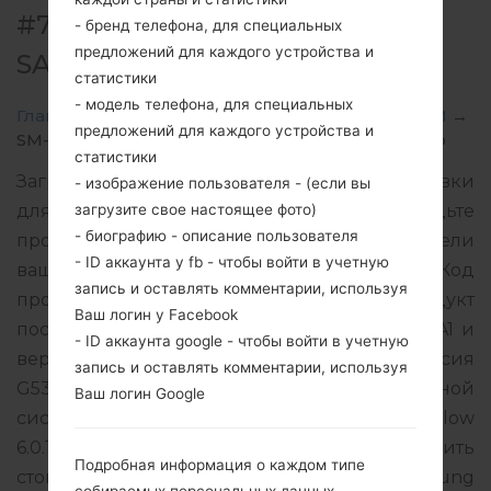
#70404 ДЛЯ SM-G532M -
- бренд телефона, для специальных
предложений для каждого устройства и
SAMSUNGGALAXY J2 PRIME
статистики
- модель телефона, для специальных
Главная
→
Galaxy J2 Prime
→
SamsungSM-G532M
→
предложений для каждого устройства и
SM-G532M_1_20190323144540_0y9shkg510_fac.zip
статистики
Загрузите последнее обновление прошивки
- изображение пользователя - (если вы
загрузите свое настоящее фото)
для Samsung Galaxy J2 Prime, но не забудьте
- биографию - описание пользователя
проверить, соответствует ли номер модели
- ID аккаунта у fb - чтобы войти в учетную
вашего смартфона указанному SM-G532M. Код
запись и оставлять комментарии, используя
прошивки CRC для COSTA RICA. Продукт
Ваш логин у Facebook
поставляется с версией PDA G532MUMU1ASA1 и
- ID аккаунта google - чтобы войти в учетную
версия CSC G532MCRC1ASA1, MODEM версия
запись и оставлять комментарии, используя
G532MUBU1ASA1. Версия операционной
Ваш логин Google
системы данной прошивки Android Marshmallow
6.0.1. Подробная инструкция, как прошить
Подробная информация о каждом типе
стоковую прошивку на устройства Samsung
собираемых персональных данных