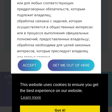
программа Odin должна определить
или для любых соответствующих
Ваш девайс и "COM port number"
преддоговорных обязательств, которым
появится на экране.
подлежит владелец;
Укажите только "F.Reset" время и "Auto-
обработка связана с задачей, которая
Reboot".
осуществляется в общественных интересах
В конце нажмите кнопку "Start". Ваше
или в процессе выполнения официальных
устройство перезагрузится и
полномочий, предоставленных владельцу;
отсоединится от ПК.
обработка необходима для целей законных
интересов, которые преследует владелец
или третья сторона.
В любом случае владелец охотно поможет
ACCEPT
GET ME OUT OF HERE
объяснить конкретную правовую основу,
которая применяется к обработке, и в
ДЛЯ БЛОГЕРОВ И ПИСАТЕЛЕЙ
НОВОСТИ
СРАВНИТЬ
частности, является ли предоставление
КОНТАКТЫ
ПОЛИТИКА КОНФИДЕНЦИАЛЬНОСТИ
This website uses cookies to ensure you get
персональных данных обязательным или
УСЛОВИЯ ОБСЛУЖИВАНИЯ
the best experience on our website.
договорным условием, или же условием,
Learn more
необходимым для заключения договора.
Got it!
2018-2026 © sfirmware.com |Все права защищены.