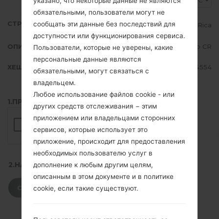
CRC
указано, что некоторые данные не являются
обязательными, пользователи могут не
СТРАНА
сообщать эти данные без последствий для
Costa Rica
доступности или функционирования сервиса.
ОПИСАНИЕ
Claro CR
Пользователи, которые не уверены, какие
персональные данные являются
ХЕШ
68ae2a1ee00170d9ee682598ad974554
обязательными, могут связаться с
владельцем.
Любое использование файлов cookie - или
1.ПРОВЕРИТЬ НАЛИЧИЕ RECAPTCHA
других средств отслеживания − этим
приложением или владельцами сторонних
сервисов, которые использует это
приложение, происходит для предоставления
необходимых пользователю услуг в
2.НАЖМИТЕ, ЧТОБЫ СКАЧАТЬ
дополнение к любым другим целям,
описанным в этом документе и в политике
СКАЧАТЬ
cookie, если такие существуют.