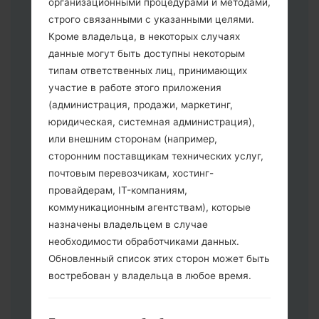
организационными процедурами и методами,
строго связанными с указанными целями.
Кроме владельца, в некоторых случаях
данные могут быть доступны некоторым
Скачайте на свой ПК:
Odin 3
.
типам ответственных лиц, принимающих
Далее загрузите и распакуйте файл
участие в работе этого приложения
прошивки.
(администрация, продажи, маркетинг,
Вам необходимо 1 (Выбрать 1 файл
юридическая, системная администрация),
прошивки здесь) или 5 (Выбрать 5
или внешним сторонам (например,
файл прошивки здесь) файлов для
сторонним поставщикам технических услуг,
прошивки:
почтовым перевозчикам, хостинг-
AP: "System & Recovery"
провайдерам, IT-компаниям,
CP: "Modem & Radio"
коммуникационным агентствам), которые
CSC _ ***: "Country & Region & Operator"
назначены владельцем в случае
HOME_CSC _ ***: "Country & Region &
необходимости обработчиками данных.
Operator"
Обновленный список этих сторон может быть
Добавьте все файлы в программу Odin
востребован у владельца в любое время.
3.
Если вы хотите прошить телефон и
сбросить к заводским настройкам