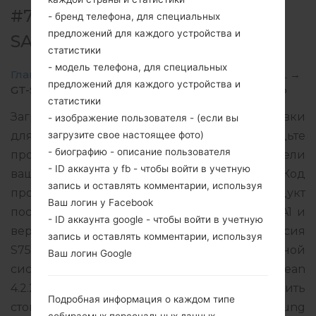
#7536 ДЛЯ GT-S7582L -
- бренд телефона, для специальных
предложений для каждого устройства и
SAMSUNGGALAXY S DUOS 2
статистики
- модель телефона, для специальных
Главная
→
Galaxy S Duos 2
→
SamsungGT-S7582L
→
предложений для каждого устройства и
GT-S7582L_TPA_1_20150204082610_22iivo84fg.zip
статистики
Загрузите последнее обновление прошивки
- изображение пользователя - (если вы
загрузите свое настоящее фото)
для Samsung Galaxy S Duos 2, но не забудьте
- биографию - описание пользователя
проверить, соответствует ли номер модели
- ID аккаунта у fb - чтобы войти в учетную
вашего смартфона указанному GT-S7582L. Код
запись и оставлять комментарии, используя
прошивки TPA для PANAMA. Продукт
Ваш логин у Facebook
поставляется с версией PDA S7582LUBUAOA1 и
- ID аккаунта google - чтобы войти в учетную
версия CSC S7582LUUBAOA1, MODEM версия
запись и оставлять комментарии, используя
S7582LUBUAOA1. Версия операционной
Ваш логин Google
системы данной прошивки Android Jelly Bean
4.2.2. Подробная инструкция, как прошить
Подробная информация о каждом типе
стоковую прошивку на устройства Samsung
собираемых персональных данных