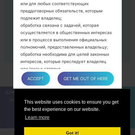
программа Odin должна определить
или для любых соответствующих
Ваш девайс и "COM port number"
преддоговорных обязательств, которым
появится на экране.
подлежит владелец;
Укажите только "F.Reset" время и "Auto-
обработка связана с задачей, которая
Reboot".
осуществляется в общественных интересах
В конце нажмите кнопку "Start". Ваше
или в процессе выполнения официальных
устройство перезагрузится и
полномочий, предоставленных владельцу;
отсоединится от ПК.
обработка необходима для целей законных
интересов, которые преследует владелец
или третья сторона.
В любом случае владелец охотно поможет
ACCEPT
GET ME OUT OF HERE
объяснить конкретную правовую основу,
которая применяется к обработке, и в
ДЛЯ БЛОГЕРОВ И ПИСАТЕЛЕЙ
НОВОСТИ
СРАВНИТЬ
частности, является ли предоставление
КОНТАКТЫ
ПОЛИТИКА КОНФИДЕНЦИАЛЬНОСТИ
This website uses cookies to ensure you get
персональных данных обязательным или
УСЛОВИЯ ОБСЛУЖИВАНИЯ
the best experience on our website.
договорным условием, или же условием,
Learn more
необходимым для заключения договора.
Got it!
2018-2026 © sfirmware.com |Все права защищены.