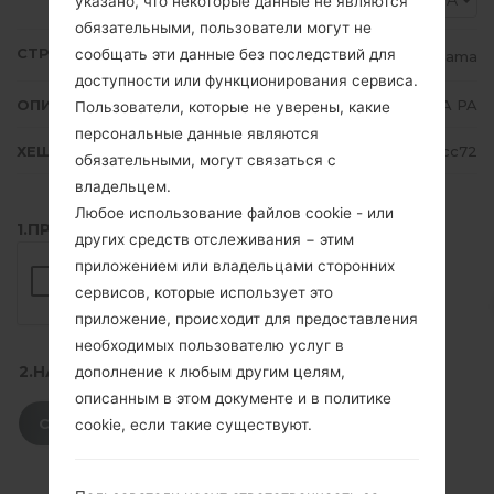
TPA
указано, что некоторые данные не являются
обязательными, пользователи могут не
СТРАНА
сообщать эти данные без последствий для
Panama
доступности или функционирования сервиса.
ОПИСАНИЕ
TPA PA
Пользователи, которые не уверены, какие
персональные данные являются
ХЕШ
f06e825e6aa7b26fb7216e720208cc72
обязательными, могут связаться с
владельцем.
Любое использование файлов cookie - или
1.ПРОВЕРИТЬ НАЛИЧИЕ RECAPTCHA
других средств отслеживания − этим
приложением или владельцами сторонних
сервисов, которые использует это
приложение, происходит для предоставления
необходимых пользователю услуг в
2.НАЖМИТЕ, ЧТОБЫ СКАЧАТЬ
дополнение к любым другим целям,
описанным в этом документе и в политике
СКАЧАТЬ
cookie, если такие существуют.