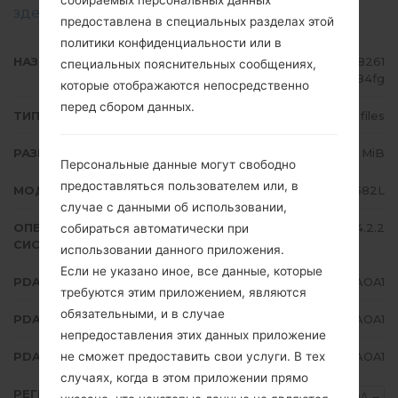
здесь
предоставлена в специальных разделах этой
политики конфиденциальности или в
НАЗВАНИЕ ФАЙЛА
GT-S7582L_TPA_1_2015020408261
специальных пояснительных сообщениях,
0_22iivo84fg
которые отображаются непосредственно
перед сбором данных.
ТИП ПРОШИВКИ
4 files
РАЗМЕР ФАЙЛА
635.29 MiB
Персональные данные могут свободно
предоставляться пользователем или, в
МОДЕЛЬ
Samsung GT-S7582L
случае с данными об использовании,
ОПЕРАЦИОННАЯ
Android Jelly Bean 4.2.2
собираться автоматически при
СИСТЕМА
использовании данного приложения.
Если не указано иное, все данные, которые
PDA/AP ВЕРСИЯ
S7582LUBUAOA1
требуются этим приложением, являются
обязательными, и в случае
PDA/AP ВЕРСИЯ
S7582LUUBAOA1
непредоставления этих данных приложение
не сможет предоставить свои услуги. В тех
PDA/AP ВЕРСИЯ
S7582LUBUAOA1
случаях, когда в этом приложении прямо
РЕГИОН