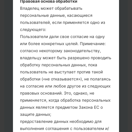
Правовая основа обработки
выберите CSC _ ***, в другом случае
Владелец может обрабатывать
выберите HOME_CSC _ *** для
персональные данные, касающиеся
сохранения Ваших данных.
пользователей, если применяется одно из
Теперь выключите устройство и
следующего:
войдите в "Download" режим. Все
Пользователи дали свое согласие на одну
методы как это сделать:
или более конкретных целей. Примечание:
Нажмите и удерживайте клавиши:
согласно некоторому законодательству,
питание, громкости и Bixbi.
владельцу может быть разрешено проводить
Нажмите и удерживайте клавиши:
обработку персональных данных, пока
регулировки громкости. Подключив
пользователь не выступает против такой
телефон к ПК используя USB кабель.
обработки («не отказывается»), не полагаясь
Нажмите и удерживайте клавиши:
на согласие или любое другое из следующих
питание, громкости и домой.
правовых оснований. Это, однако, не
Подключите USB кабель и нажмите
применяется, когда обработка персональных
клавиши: уменьшение звука и Bixbi.
данных является предметом Закона ЕС о
Нажмите и удерживайте клавиши:
защите данных;
питания и увеличения громкости
предоставление данных необходимо для
Далее подключите к компьютеру,
выполнения соглашения с пользователем и/