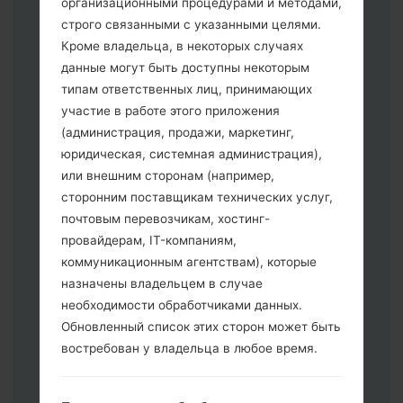
организационными процедурами и методами,
строго связанными с указанными целями.
Кроме владельца, в некоторых случаях
данные могут быть доступны некоторым
Скачайте на свой ПК:
Odin 3
.
типам ответственных лиц, принимающих
Далее загрузите и распакуйте файл
участие в работе этого приложения
прошивки.
(администрация, продажи, маркетинг,
Вам необходимо 1 (Выбрать 1 файл
юридическая, системная администрация),
прошивки здесь) или 5 (Выбрать 5
или внешним сторонам (например,
файл прошивки здесь) файлов для
сторонним поставщикам технических услуг,
прошивки:
почтовым перевозчикам, хостинг-
AP: "System & Recovery"
провайдерам, IT-компаниям,
CP: "Modem & Radio"
коммуникационным агентствам), которые
CSC _ ***: "Country & Region & Operator"
назначены владельцем в случае
HOME_CSC _ ***: "Country & Region &
необходимости обработчиками данных.
Operator"
Обновленный список этих сторон может быть
Добавьте все файлы в программу Odin
востребован у владельца в любое время.
3.
Если вы хотите прошить телефон и
сбросить к заводским настройкам