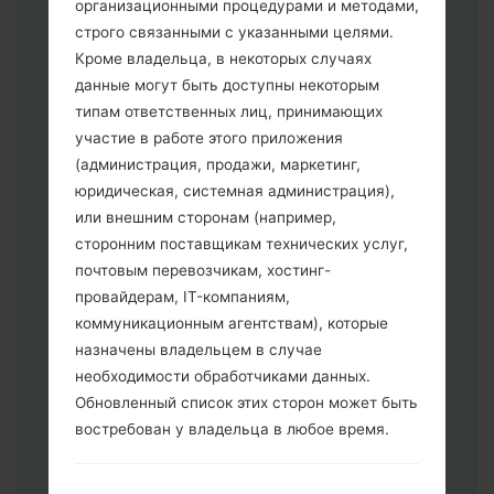
организационными процедурами и методами,
строго связанными с указанными целями.
Кроме владельца, в некоторых случаях
данные могут быть доступны некоторым
типам ответственных лиц, принимающих
участие в работе этого приложения
Скачайте на свой ПК:
Odin 3
.
(администрация, продажи, маркетинг,
Далее загрузите и распакуйте файл
юридическая, системная администрация),
прошивки.
или внешним сторонам (например,
Вам необходимо 1 (Выбрать 1 файл
сторонним поставщикам технических услуг,
прошивки здесь) или 5 (Выбрать 5
почтовым перевозчикам, хостинг-
файл прошивки здесь) файлов для
провайдерам, IT-компаниям,
прошивки:
коммуникационным агентствам), которые
AP: "System & Recovery"
назначены владельцем в случае
CP: "Modem & Radio"
необходимости обработчиками данных.
CSC _ ***: "Country & Region & Operator"
Обновленный список этих сторон может быть
HOME_CSC _ ***: "Country & Region &
востребован у владельца в любое время.
Operator"
Добавьте все файлы в программу Odin
3.