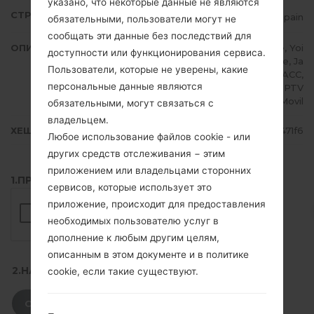
указано, что некоторые данные не являются
СТРАНА
Spain
обязательными, пользователи могут не
сообщать эти данные без последствий для
ОПИСАНИЕ
Movistar, Vodafone ES, Orange, Yoi
доступности или функционирования сервиса.
go, mobil R, Euskaltel, telecable, Ja
Пользователи, которые не уверены, какие
zztel, Carrefour, Pepephone, RACC,
персональные данные являются
ONO, Tuenti, Eroski Movil, Neo, PTV
Telecom, Ibercom, TPH Movil
обязательными, могут связаться с
владельцем.
ХЕШ
62bc7a8ec1b35159188630d3019471f6
Любое использование файлов cookie - или
других средств отслеживания − этим
приложением или владельцами сторонних
1.ПРОВЕРИТЬ НАЛИЧИЕ RECAPTCHA
сервисов, которые использует это
приложение, происходит для предоставления
необходимых пользователю услуг в
дополнение к любым другим целям,
описанным в этом документе и в политике
2.НАЖМИТЕ, ЧТОБЫ СКАЧАТЬ
cookie, если такие существуют.
СКАЧАТЬ