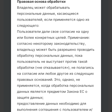
Правовая основа обработки
Если вы хотите прошить телефон и
Владелец может обрабатывать
сбросить к заводским настройкам
персональные данные, касающиеся
выберите CSC _ ***, в другом случае
пользователей, если применяется одно из
выберите HOME_CSC _ *** для
следующего:
сохранения Ваших данных.
Пользователи дали свое согласие на одну
Теперь выключите устройство и
или более конкретных целей. Примечание:
войдите в "Download" режим. Все
согласно некоторому законодательству,
методы как это сделать:
владельцу может быть разрешено проводить
Нажмите и удерживайте клавиши:
обработку персональных данных, пока
питание, громкости и Bixbi.
пользователь не выступает против такой
Нажмите и удерживайте клавиши:
обработки («не отказывается»), не полагаясь
регулировки громкости. Подключив
на согласие или любое другое из следующих
телефон к ПК используя USB кабель.
правовых оснований. Это, однако, не
Нажмите и удерживайте клавиши:
применяется, когда обработка персональных
питание, громкости и домой.
данных является предметом Закона ЕС о
Подключите USB кабель и нажмите
защите данных;
клавиши: уменьшение звука и Bixbi.
предоставление данных необходимо для
Нажмите и удерживайте клавиши:
выполнения соглашения с пользователем и/