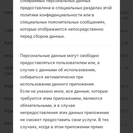
собираемых персональных данных
предоставлена в специальных разделах этой
НАЗВАНИЕ ФАЙЛА
SM-A510F_1_20190709202853_a491
политики конфиденциальности или в
j9cv30
специальных пояснительных сообщениях,
которые отображаются непосредственно
ТИП ПРОШИВКИ
4 files
перед сбором данных.
РАЗМЕР ФАЙЛА
1.54 GiB
Персональные данные могут свободно
МОДЕЛЬ
Samsung SM-A510F
предоставляться пользователем или, в
ОПЕРАЦИОННАЯ
Android Nougat 7.0
случае с данными об использовании,
СИСТЕМА
собираться автоматически при
использовании данного приложения.
PDA/AP ВЕРСИЯ
A510FXXS8CSF5
Если не указано иное, все данные, которые
требуются этим приложением, являются
PDA/AP ВЕРСИЯ
A510FAMO8CSF5
обязательными, и в случае
PDA/AP ВЕРСИЯ
A510FXXS8CSF5
непредоставления этих данных приложение
не сможет предоставить свои услуги. В тех
РЕГИОН
AMO
случаях, когда в этом приложении прямо