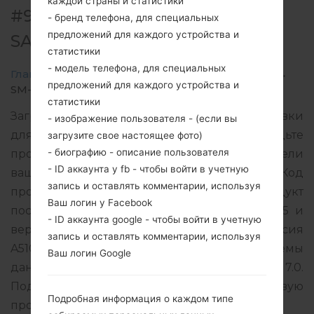
каждой страны и статистики
#90241 ДЛЯ SM-A510F -
- бренд телефона, для специальных
предложений для каждого устройства и
SAMSUNGGALAXY A5 2016
статистики
- модель телефона, для специальных
Главная
→
Galaxy A5 2016
→
SamsungSM-A510F
→
предложений для каждого устройства и
SM-A510F_1_20190709202853_a491j9cv30.zip
статистики
Загрузите последнее обновление прошивки
- изображение пользователя - (если вы
для Samsung Galaxy A5 2016, но не забудьте
загрузите свое настоящее фото)
- биографию - описание пользователя
проверить, соответствует ли номер модели
- ID аккаунта у fb - чтобы войти в учетную
вашего смартфона указанному SM-A510F. Код
запись и оставлять комментарии, используя
прошивки AMO для SPAIN. Продукт
Ваш логин у Facebook
поставляется с версией PDA A510FXXS8CSF5 и
- ID аккаунта google - чтобы войти в учетную
версия CSC A510FAMO8CSF5, MODEM версия
запись и оставлять комментарии, используя
A510FXXS8CSF5. Версия операционной системы
Ваш логин Google
данной прошивки Android Nougat 7.0.
Подробная инструкция, как прошить стоковую
Подробная информация о каждом типе
прошивку на устройства Samsung
здесь