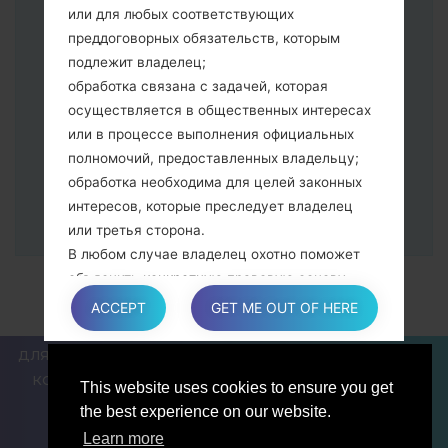
питания и увеличения громкости
или для любых соответствующих
Далее подключите к компьютеру,
преддоговорных обязательств, которым
программа Odin должна определить
подлежит владелец;
Ваш девайс и "COM port number"
обработка связана с задачей, которая
появится на экране.
осуществляется в общественных интересах
Укажите только "F.Reset" время и "Auto-
или в процессе выполнения официальных
Reboot".
полномочий, предоставленных владельцу;
В конце нажмите кнопку "Start". Ваше
обработка необходима для целей законных
устройство перезагрузится и
интересов, которые преследует владелец
отсоединится от ПК.
или третья сторона.
В любом случае владелец охотно поможет
объяснить конкретную правовую основу,
которая применяется к обработке, и в
ACCEPT
GET ME OUT OF HERE
частности, является ли предоставление
персональных данных обязательным или
ДЛЯ БЛОГЕРОВ И ПИСАТЕЛЕЙ
НОВОСТИ
СРАВНИТЬ
договорным условием, или же условием,
КОНТАКТЫ
ПОЛИТИКА КОНФИДЕНЦИАЛЬНОСТИ
This website uses cookies to ensure you get
необходимым для заключения договора.
УСЛОВИЯ ОБСЛУЖИВАНИЯ
the best experience on our website.
Learn more