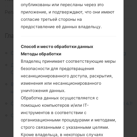
опубликованы или пересланы через это
приложение, и подтверждают, что они имеют
Регионы
(1)
согласие третьей стороны на
предоставление её данных владельцу.
Главные новости:
Способ и место обработки данных
Описание регионов прошивок телефонов Samsung
Методы обработки
Владелец принимает соответствующие меры
Доступно майское обновление безопасности для
безопасности для предотвращения
Galaxy S22! Загрузите его прямо сейчас!
несанкционированного доступа, раскрытия,
изменения или несанкционированного
В 2022 году Samsung планирует обновить свои
уничтожения данных.
ноутбуки по трем направлениям
Обработка данных осуществляется с
Galaxy F62 получил обновление Android 12 и One UI 4.1!
помощью компьютеров и/или IT-
инструментов в соответствии с
Обновление файлов от 2019-04-14
организационными процедурами и методами,
строго связанными с указанными целями.
Кроме владельца, в некоторых случаях