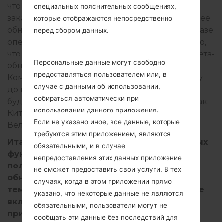
что One UI 3.1 с версией прошивки,
специальных пояснительных сообщениях,
заканчивающейся на EUI4. Это будет последнее
которые отображаются непосредственно
обновление программного обеспечения на базе
перед сбором данных.
операционной системы Android 11, и возможно,
что Samsung скоро начнет бета-тестеры для бета-
Персональные данные могут свободно
обновления One UI 4.0 для серии Galaxy S20.
предоставляться пользователем или, в
Компания планирует открыть бета-программу
случае с данными об использовании,
до конца ноября 2021 года. Бета-обновления
собираться автоматически при
будут доступны на некоторых рынках, таких как:
использовании данного приложения.
Китай, Германия, Индия, Южная Корея,
Если не указано иное, все данные, которые
Великобритания и США.
требуются этим приложением, являются
Итак, One UI 4.0 содержит множество новых
обязательными, и в случае
функций, таких как обновленный дизайн
непредоставления этих данных приложение
пользовательского интерфейса с
не сможет предоставить свои услуги. В тех
обновленными значками и цветовыми
случаях, когда в этом приложении прямо
темами на основе материала You. Он также
указано, что некоторые данные не являются
включает улучшенные стандартные
обязательными, пользователи могут не
приложения, больше виджетов экрана
сообщать эти данные без последствий для