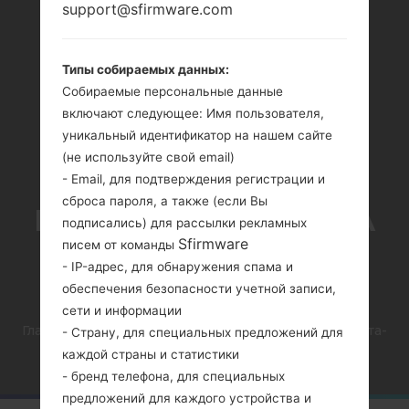
support@sfirmware.com
Типы собираемых данных:
Собираемые персональные данные
включают следующее: Имя пользователя,
GALAXY S20 СКОРО
уникальный идентификатор на нашем сайте
(не используйте свой email)
ПОЛУЧИТ БЕТА-
- Email, для подтверждения регистрации и
сброса пароля, а также (если Вы
ВЕРСИЮ ONE UI 4 НА
подписались) для рассылки рекламных
Sfirmware
писем от команды
БАЗЕ ANDROID 12
- IP-адрес, для обнаружения спама и
обеспечения безопасности учетной записи,
сети и информации
Главная
→
Новости
→
Galaxy S20 скоро получит бета-
- Страну, для специальных предложений для
версию One UI 4 на базе Android 12
каждой страны и статистики
- бренд телефона, для специальных
предложений для каждого устройства и