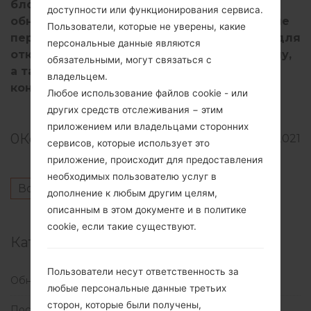
блокировки, новый дизайн виджетов,
доступности или функционирования сервиса.
обновленное меню виджетов, специальные
Пользователи, которые не уверены, какие
переключатели быстрого переключения для
персональные данные являются
отключения доступа к камере и микрофону,
обязательными, могут связаться с
а также улучшенную безопасность и
владельцем.
конфиденциальность.
Любое использование файлов cookie - или
других средств отслеживания − этим
приложением или владельцами сторонних
0
Комментарии
540
09.11.2021
сервисов, которые использует это
приложение, происходит для предоставления
необходимых пользователю услуг в
Войдите
чтобы оставить комментарий.
дополнение к любым другим целям,
описанным в этом документе и в политике
cookie, если такие существуют.
Категории
Пользователи несут ответственность за
Обновления
(1)
любые персональные данные третьих
сторон, которые были получены,
Последние новости
(113)