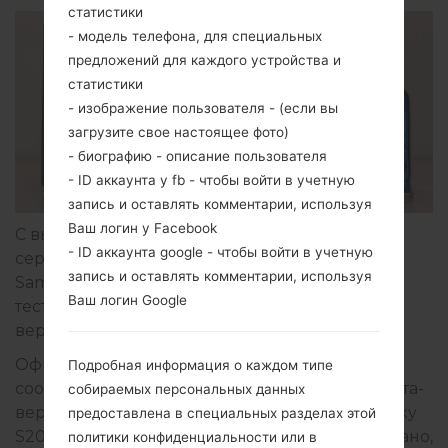
статистики
- модель телефона, для специальных
предложений для каждого устройства и
статистики
- изображение пользователя - (если вы
загрузите свое настоящее фото)
- биографию - описание пользователя
- ID аккаунта у fb - чтобы войти в учетную
запись и оставлять комментарии, используя
Ваш логин у Facebook
С выпуском бета-обновления One UI 4.0 для
- ID аккаунта google - чтобы войти в учетную
серии Galaxy S21 несколько недель назад
запись и оставлять комментарии, используя
Samsung завершила программу бета-
Ваш логин Google
тестирования и близка к выпуску стабильной
версии.
Официальный модератор форума Samsung
Подробная информация о каждом типе
сообщает, что компания готовится открыть бета-
собираемых персональных данных
версию One UI 4.0 на базе Android 12 для Galaxy
предоставлена в специальных разделах этой
S20, Galaxy S20 + и Galaxy S20 Ultra. Было сказано,
политики конфиденциальности или в