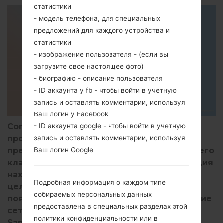
статистики
- модель телефона, для специальных
предложений для каждого устройства и
статистики
- изображение пользователя - (если вы
загрузите свое настоящее фото)
- биографию - описание пользователя
- ID аккаунта у fb - чтобы войти в учетную
запись и оставлять комментарии, используя
Ваш логин у Facebook
- ID аккаунта google - чтобы войти в учетную
Согласно отчету, опубликованному на
запись и оставлять комментарии, используя
прошлой неделе, Samsung стремится
Ваш логин Google
предложить больше телефонов 5G среднего
класса в Индии. Южнокорейская корпорация
находится на пути к достижению своих
Подробная информация о каждом типе
целей, и вскоре Galaxy M33 5G может
собираемых персональных данных
появиться в стране. Несмотря на отсутствие
предоставлена в специальных разделах этой
сети 5G в Индии, неясно, выпустит ли
политики конфиденциальности или в
Samsung LTE-версию Galaxy M33 с более