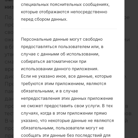
специальных пояснительных сообщениях,
низкой ценой.
которые отображаются непосредственно
По данным 91Mobiles, Samsung начала массовое
перед сбором данных.
производство Galaxy M33 5G (SM-M336B) на
своем заводе в Нойде. Это заставляет нас
Персональные данные могут свободно
ожидать, что смартфон будет доступен в Индии
предоставляться пользователем или, в
в ближайшие недели. В отчете также
случае с данными об использовании,
утверждается, что фотографии следующего
собираться автоматически при
смартфона будут опубликованы в ближайшее
использовании данного приложения.
время. Ожидается, что Galaxy M33 5G получит
Если не указано иное, все данные, которые
дисплей с диагональю 6,5 дюйма или больше.
требуются этим приложением, являются
Процессор Exynos 1200 и 6 ГБ оперативной
обязательными, и в случае
памяти были только что обнаружены в базе
непредоставления этих данных приложение
данных Geekbench. В тесте одноядерного
не сможет предоставить свои услуги. В тех
процессора процессор получил 726 баллов, а в
случаях, когда в этом приложении прямо
тесте многоядерного процессора — 1830 баллов.
указано, что некоторые данные не являются
В чипсете может использоваться графический
обязательными, пользователи могут не
процессор Mali-G68. На устройстве был
сообщать эти данные без последствий для
предустановлен Android 12.