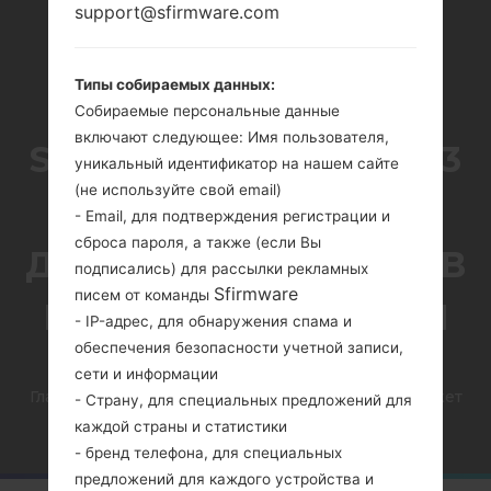
support@sfirmware.com
Типы собираемых данных:
Собираемые персональные данные
включают следующее: Имя пользователя,
SAMSUNG GALAXY M33
уникальный идентификатор на нашем сайте
(не используйте свой email)
5G МОЖЕТ БЫТЬ
- Email, для подтверждения регистрации и
сброса пароля, а также (если Вы
ДОСТУПЕН В ИНДИИ В
подписались) для рассылки рекламных
Sfirmware
писем от команды
БЛИЖАЙШЕЕ ВРЕМЯ
- IP-адрес, для обнаружения спама и
обеспечения безопасности учетной записи,
сети и информации
Главная
→
Новости
→
Samsung Galaxy M33 5G может
- Страну, для специальных предложений для
быть доступен в Индии в ближайшее время
каждой страны и статистики
- бренд телефона, для специальных
предложений для каждого устройства и