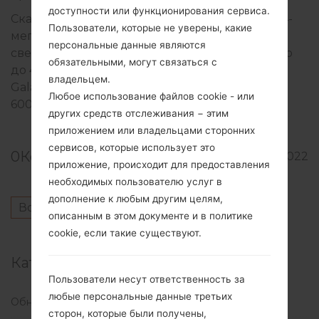
доступности или функционирования сервиса.
Сканер отпечатков пальцев под дисплеем, 64-
Пользователи, которые не уверены, какие
мегапиксельная основная камера,
персональные данные являются
сверхширокоугольная камера и запись видео
обязательными, могут связаться с
до 4K — все это возможности для смартфона.
владельцем.
Galaxy M33 5G питается от батареи емкостью
Любое использование файлов cookie - или
6000 мАч от Samsung.
других средств отслеживания − этим
приложением или владельцами сторонних
сервисов, которые использует это
0
Комментарии
595
20.01.2022
приложение, происходит для предоставления
необходимых пользователю услуг в
дополнение к любым другим целям,
Войдите
чтобы оставить комментарий.
описанным в этом документе и в политике
cookie, если такие существуют.
Категории
Пользователи несут ответственность за
любые персональные данные третьих
Обновления
(1)
сторон, которые были получены,