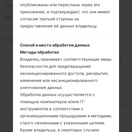
опубликованы или пересланы через это
Последние новости
(113)
приложение, и подтверждают, что они имеют
Регионы
(1)
согласие третьей стороны на
предоставление её данных владельцу.
Главные новости:
Способ и место обработки данных
Методы обработки
Описание регионов прошивок телефонов Samsung
Владелец принимает соответствующие меры
безопасности для предотвращения
Доступно майское обновление безопасности для
несанкционированного доступа, раскрытия,
Galaxy S22! Загрузите его прямо сейчас!
изменения или несанкционированного
В 2022 году Samsung планирует обновить свои
уничтожения данных.
ноутбуки по трем направлениям
Обработка данных осуществляется с
помощью компьютеров и/или IT-
Galaxy F62 получил обновление Android 12 и One UI 4.1!
инструментов в соответствии с
организационными процедурами и методами,
Обновление файлов от 2019-04-14
строго связанными с указанными целями.
Кроме владельца, в некоторых случаях